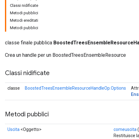
Classi nidificate
Metodi pubblici
Metodi ereditati
Metodi pubblici
classe finale pubblica
BoostedTreesEnsembleResourceHa
Crea un handle per un BoostedTreesEnsembleResource
Classi nidificate
classe
BoostedTreesEnsembleResourceHandleOp.Options
Attr
Ens
Flush
Metodi pubblici
eHandleOp
Uscita
<Oggetto>
comeuscita
(
Restituisce l