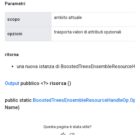
Parametri
ambito attuale
scopo
trasporta valori di attributi opzionali
opzioni
ritorna
una nuova istanza di BoostedTreesEnsembleResource
Output
pubblico <?>
risorsa
()
public static
Boosted
Trees
Ensemble
Resource
Handle
Op
.
Op
Name)
Questa pagina è stata utile?