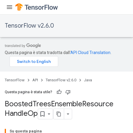
TensorFlow v2.6.0
Questa pagina è stata tradotta dall'
API Cloud Translation
.
t
TensorFlow
API
TensorFlow v2.6.0
Java
Questa pagina è stata utile?
Boosted
Trees
Ensemble
Resource
source
Handle
Op
leOp
Su questa pagina