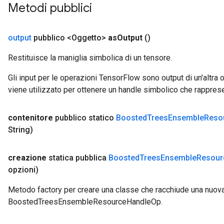
Metodi pubblici
output
pubblico <Oggetto>
as
Output
()
Restituisce la maniglia simbolica di un tensore.
Gli input per le operazioni TensorFlow sono output di un'alt
viene utilizzato per ottenere un handle simbolico che rappresent
contenitore
pubblico statico
Boosted
Trees
Ensemble
Reso
String)
creazione
statica pubblica
Boosted
Trees
Ensemble
Resour
opzioni)
Metodo factory per creare una classe che racchiude una nuov
BoostedTreesEnsembleResourceHandleOp.