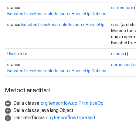
statico
contenitore
(
ureSplit
BoostedTreesEnsembleResourceHandleOp.Options
statico
BoostedTreesEnsembleResourceHandleOp
crea
(ambit
Metodo facto
nuova opera
BoostedTre
Uscita
<?>
risorsa
()
statico
nomecondivi
BoostedTreesEnsembleResourceHandleOp.Options
Metodi ereditati
Dalla classe
org.tensorflow.op.PrimitiveOp
Dalla classe java.lang.Object
Dall'interfaccia
org.tensorflow.Operand