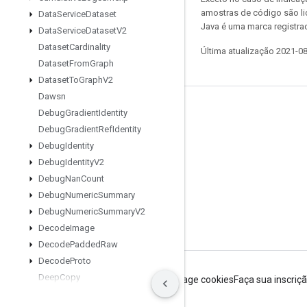
amostras de código são l
Data
Service
Dataset
Java é uma marca registra
Data
Service
Dataset
V2
Dataset
Cardinality
Última atualização 2021-0
Dataset
From
Graph
Dataset
To
Graph
V2
Dawsn
Permanecer conectado
Debug
Gradient
Identity
Debug
Gradient
Ref
Identity
Blog
Debug
Identity
Fórum
Debug
Identity
V2
GitHub
Debug
Nan
Count
Debug
Numeric
Summary
Twitter
Debug
Numeric
Summary
V2
YouTube
Decode
Image
Decode
Padded
Raw
Decode
Proto
Deep
Copy
Termos de Serviço
Privacidade
Manage cookies
Faça sua inscriç
Delete
Iterator