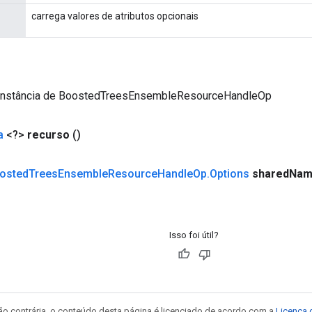
carrega valores de atributos opcionais
instância de BoostedTreesEnsembleResourceHandleOp
a
<?>
recurso
()
osted
Trees
Ensemble
Resource
Handle
Op
.
Options
shared
Nam
Isso foi útil?
ão contrária, o conteúdo desta página é licenciado de acordo com a
Licença 