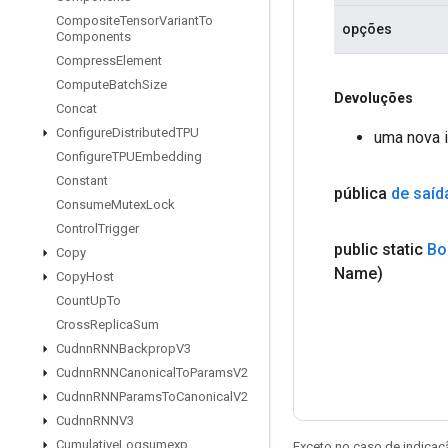
Composite
Tensor
Variant
To
opções
Components
Compress
Element
Compute
Batch
Size
Devoluções
Concat
Configure
Distributed
TPU
uma nova 
Configure
TPUEmbedding
Constant
pública
de saíd
Consume
Mutex
Lock
Control
Trigger
public static
Bo
Copy
Name)
Copy
Host
Count
Up
To
Cross
Replica
Sum
Cudnn
RNNBackprop
V3
Cudnn
RNNCanonical
To
Params
V2
Cudnn
RNNParams
To
Canonical
V2
Cudnn
RNNV3
Cumulative
Logsumexp
Exceto no caso de indicaç