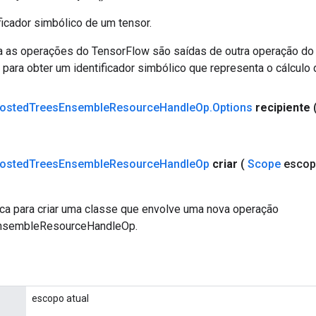
ficador simbólico de um tensor.
a as operações do TensorFlow são saídas de outra operação do
ara obter um identificador simbólico que representa o cálculo 
osted
Trees
Ensemble
Resource
Handle
Op
.
Options
recipiente
osted
Trees
Ensemble
Resource
Handle
Op
criar
(
Scope
escop
ca para criar uma classe que envolve uma nova operação
nsembleResourceHandleOp.
escopo atual