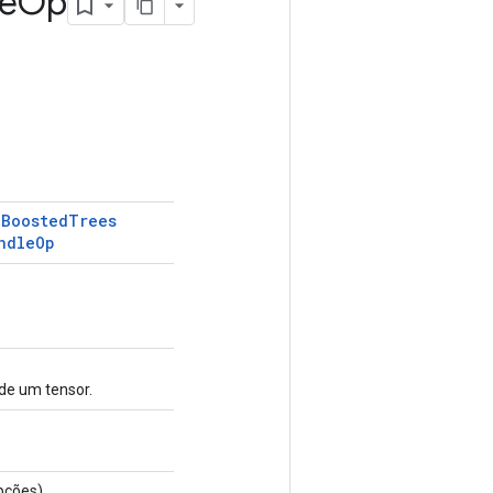
e
Op
Boosted
Trees
a
ndle
Op
 de um tensor.
ções)