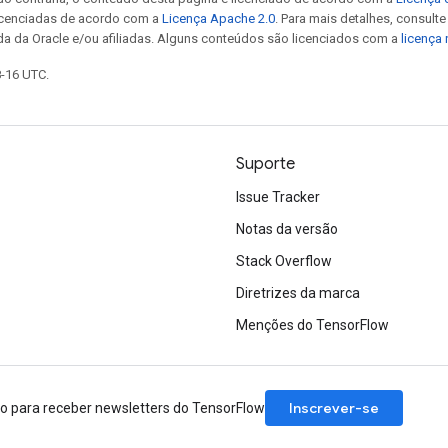
icenciadas de acordo com a
Licença Apache 2.0
. Para mais detalhes, consult
da da Oracle e/ou afiliadas. Alguns conteúdos são licenciados com a
licença
8-16 UTC.
Suporte
Issue Tracker
Notas da versão
Stack Overflow
Diretrizes da marca
Menções do TensorFlow
Inscrever-se
ão para receber newsletters do TensorFlow