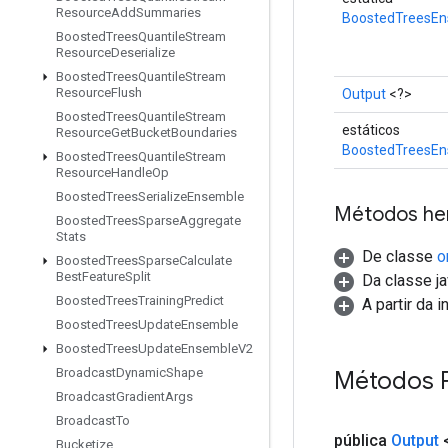
Resource
Add
Summaries
BoostedTreesE
Boosted
Trees
Quantile
Stream
Resource
Deserialize
Boosted
Trees
Quantile
Stream
Resource
Flush
Output
<?>
Boosted
Trees
Quantile
Stream
estáticos
Resource
Get
Bucket
Boundaries
BoostedTreesEn
Boosted
Trees
Quantile
Stream
Resource
Handle
Op
Boosted
Trees
Serialize
Ensemble
Métodos he
Boosted
Trees
Sparse
Aggregate
Stats
De classe
o
Boosted
Trees
Sparse
Calculate
Best
Feature
Split
Da classe ja
Boosted
Trees
Training
Predict
A partir da 
Boosted
Trees
Update
Ensemble
Boosted
Trees
Update
Ensemble
V2
Broadcast
Dynamic
Shape
Métodos P
Broadcast
Gradient
Args
Broadcast
To
pública
Output
<
Bucketize