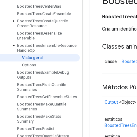
Booste
Boosted
Trees
Center
Bias
Boosted
Trees
Create
Ensemble
BoostedTrees
Boosted
Trees
Create
Quantile
Stream
Resource
Cria um identi
Boosted
Trees
Deserialize
Ensemble
Classes ani
Boosted
Trees
Ensemble
Resource
Handle
Op
Visão geral
classe
Booste
Options
Boosted
Trees
Example
Debug
Outputs
Boosted
Trees
Flush
Quantile
Métodos Púb
Summaries
Boosted
Trees
Get
Ensemble
States
Output
<Object>
Boosted
Trees
Make
Quantile
Summaries
Boosted
Trees
Make
Stats
estáticos
Summary
BoostedTreesEn
Boosted
Trees
Predict
Boosted
Trees
Quantile
Stream
estática