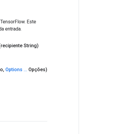
 TensorFlow. Este
da entrada.
(recipiente String)
o
,
Options
.
.
.
Opções)