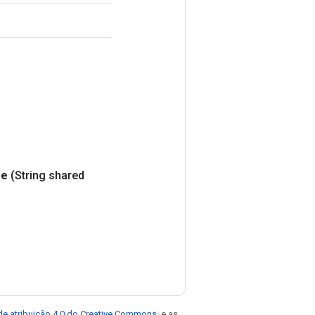
e
(String shared
de atribuição 4.0 do Creative Commons
, e as