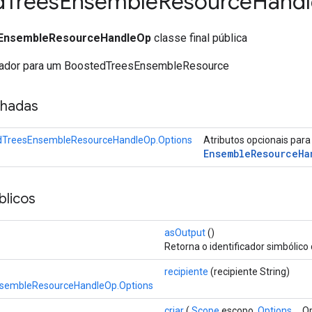
d
Trees
Ensemble
Resource
Handl
EnsembleResourceHandleOp
classe final pública
ficador para um BoostedTreesEnsembleResource
nhadas
dTreesEnsembleResourceHandleOp.Options
Atributos opcionais par
Ensemble
Resource
Ha
licos
asOutput
()
Retorna o identificador simbólico
recipiente
(recipiente String)
sembleResourceHandleOp.Options
criar
(
Scope
escopo,
Options ...
Op