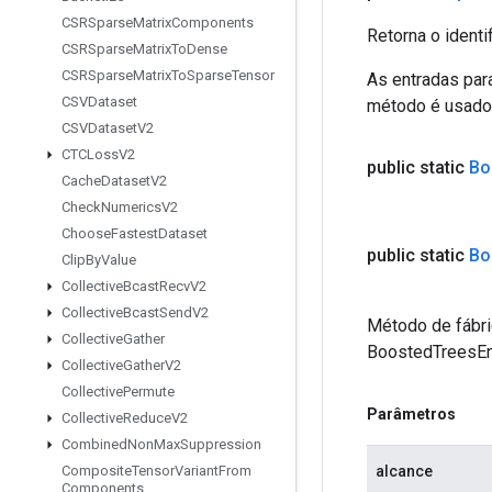
CSRSparse
Matrix
Components
Retorna o identi
CSRSparse
Matrix
To
Dense
CSRSparse
Matrix
To
Sparse
Tensor
As entradas par
CSVDataset
método é usado p
CSVDataset
V2
CTCLoss
V2
public static
Bo
Cache
Dataset
V2
Check
Numerics
V2
Choose
Fastest
Dataset
public static
Bo
Clip
By
Value
Collective
Bcast
Recv
V2
Collective
Bcast
Send
V2
Método de fábri
Collective
Gather
BoostedTreesE
Collective
Gather
V2
Collective
Permute
Parâmetros
Collective
Reduce
V2
Combined
Non
Max
Suppression
alcance
Composite
Tensor
Variant
From
Components