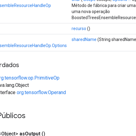
nsembleResourceHandleOp
Método de fábrica para criar uma
uma nova operação
BoostedTreesEnsembleResource
recurso
()
sharedName
(String sharedName
sembleResourceHandleOp.Options
rdados
rg.tensorflow.op.PrimitiveOp
va.lang.Object
interface
org.tensorflow.Operand
úblicos
Object>
as
Output
()