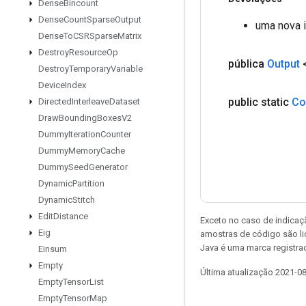
Dense
Bincount
Dense
Count
Sparse
Output
uma nova 
Dense
To
CSRSparse
Matrix
Destroy
Resource
Op
pública
Output
Destroy
Temporary
Variable
Device
Index
public static
Co
Directed
Interleave
Dataset
Draw
Bounding
Boxes
V2
Dummy
Iteration
Counter
Dummy
Memory
Cache
Dummy
Seed
Generator
Dynamic
Partition
Dynamic
Stitch
Edit
Distance
Exceto no caso de indicaç
Eig
amostras de código são l
Java é uma marca registra
Einsum
Empty
Última atualização 2021-0
Empty
Tensor
List
Empty
Tensor
Map