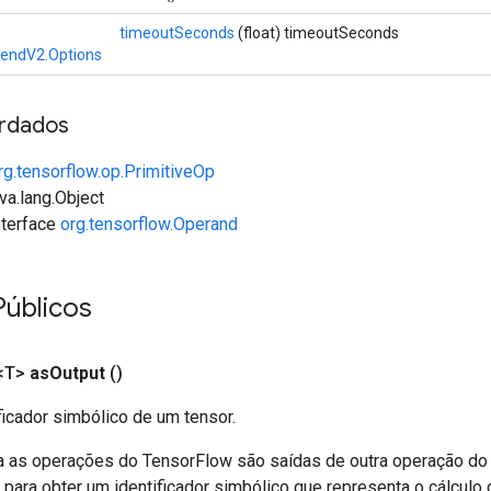
timeoutSeconds
(float) timeoutSeconds
SendV2.Options
rdados
rg.tensorflow.op.PrimitiveOp
va.lang.Object
interface
org.tensorflow.Operand
úblicos
<T>
as
Output
()
ficador simbólico de um tensor.
a as operações do TensorFlow são saídas de outra operação do
ara obter um identificador simbólico que representa o cálculo 