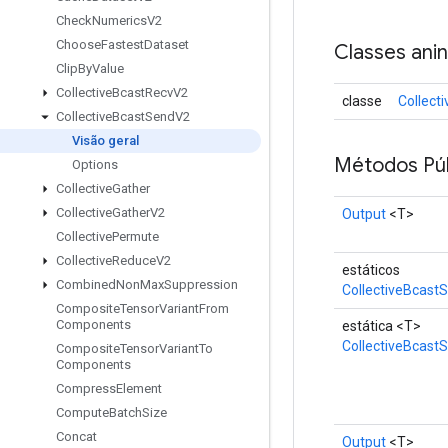
Check
Numerics
V2
Choose
Fastest
Dataset
Classes ani
Clip
By
Value
Collective
Bcast
Recv
V2
classe
Collect
Collective
Bcast
Send
V2
Visão geral
Métodos Púb
Options
Collective
Gather
Collective
Gather
V2
Output
<T>
Collective
Permute
Collective
Reduce
V2
estáticos
Combined
Non
Max
Suppression
CollectiveBcast
Composite
Tensor
Variant
From
Components
estática <T>
CollectiveBcast
Composite
Tensor
Variant
To
Components
Compress
Element
Compute
Batch
Size
Concat
Output
<T>