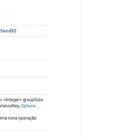
t
Send
V2
do
<Integer> groupSize,
nstanceKey,
Options ...
 uma nova operação