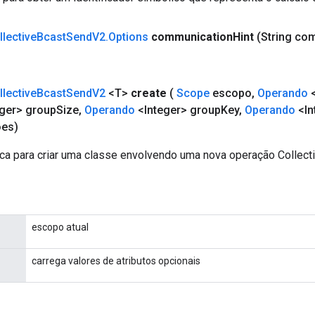
llective
Bcast
Send
V2
.
Options
communication
Hint
(String co
llective
Bcast
Send
V2
<T>
create
(
Scope
escopo
,
Operando
<
ger> group
Size
,
Operando
<Integer> group
Key
,
Operando
<In
es)
ca para criar uma classe envolvendo uma nova operação Collec
escopo atual
carrega valores de atributos opcionais