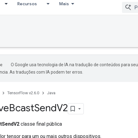
Recursos
Mais
O Google usa tecnologia de IA na tradução de conteúdos para seu
ncia. As traduções com IA podem ter erros.
TensorFlow v2.6.0
Java
ive
Bcast
Send
V2
stSendV2
classe final pública
lor tensor para um ou mais outros dispositivos.