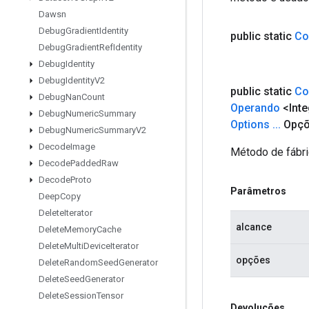
Dawsn
Debug
Gradient
Identity
public static
Co
Debug
Gradient
Ref
Identity
Debug
Identity
Debug
Identity
V2
public static
Co
Debug
Nan
Count
Operando
<Inte
Debug
Numeric
Summary
Options
.
.
.
Opçõ
Debug
Numeric
Summary
V2
Decode
Image
Método de fábri
Decode
Padded
Raw
Decode
Proto
Parâmetros
Deep
Copy
Delete
Iterator
alcance
Delete
Memory
Cache
Delete
Multi
Device
Iterator
opções
Delete
Random
Seed
Generator
Delete
Seed
Generator
Delete
Session
Tensor
Devoluções