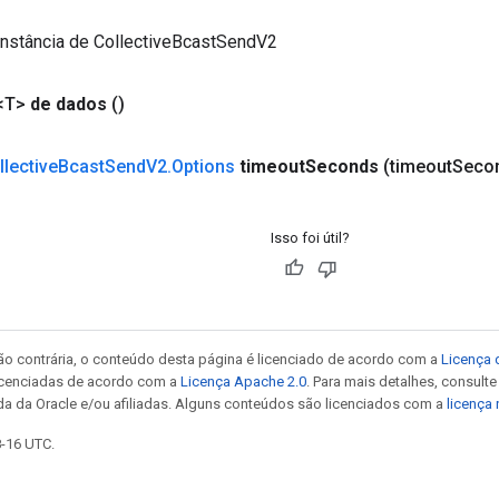
instância de CollectiveBcastSendV2
<T>
de dados
()
llective
Bcast
Send
V2
.
Options
timeout
Seconds
(timeout
Secon
Isso foi útil?
ão contrária, o conteúdo desta página é licenciado de acordo com a
Licença 
icenciadas de acordo com a
Licença Apache 2.0
. Para mais detalhes, consult
da da Oracle e/ou afiliadas. Alguns conteúdos são licenciados com a
licença
8-16 UTC.