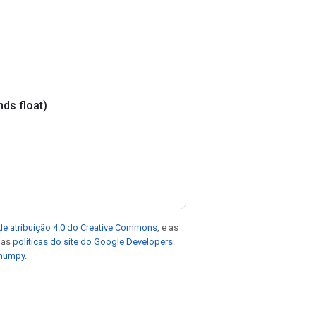
ds float)
de atribuição 4.0 do Creative Commons
, e as
e as
políticas do site do Google Developers
.
 numpy
.