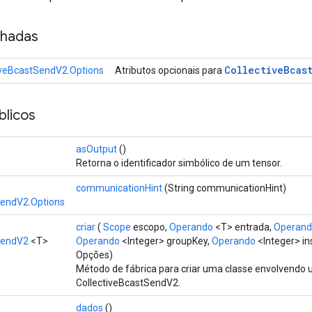
nhadas
Collective
Bcas
iveBcastSendV2.Options
Atributos opcionais para
licos
asOutput
()
Retorna o identificador simbólico de um tensor.
communicationHint
(String communicationHint)
SendV2.Options
criar
(
Scope
escopo,
Operando
<T> entrada,
Operan
SendV2
<T>
Operando
<Integer> groupKey,
Operando
<Integer> i
Opções)
Método de fábrica para criar uma classe envolvendo
CollectiveBcastSendV2.
dados
()