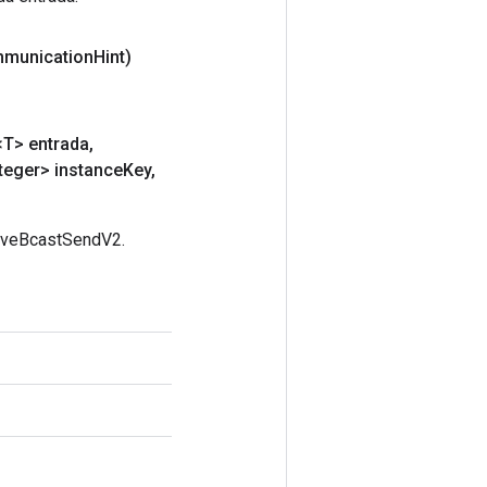
mmunication
Hint)
T> entrada
,
teger> instance
Key
,
tiveBcastSendV2.