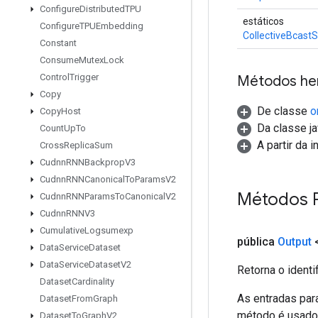
Configure
Distributed
TPU
estáticos
Configure
TPUEmbedding
CollectiveBcast
Constant
Consume
Mutex
Lock
Control
Trigger
Métodos he
Copy
De classe
o
Copy
Host
Da classe ja
Count
Up
To
A partir da 
Cross
Replica
Sum
Cudnn
RNNBackprop
V3
Cudnn
RNNCanonical
To
Params
V2
Métodos P
Cudnn
RNNParams
To
Canonical
V2
Cudnn
RNNV3
Cumulative
Logsumexp
pública
Output
Data
Service
Dataset
Data
Service
Dataset
V2
Retorna o identi
Dataset
Cardinality
As entradas par
Dataset
From
Graph
método é usado p
Dataset
To
Graph
V2