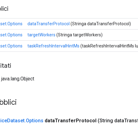
ici
set.Options
dataTransferProtocol
(Stringa dataTransferProtocol)
set.Options
targetWorkers
(Stringa targetWorkers)
set.Options
taskRefreshIntervalHintMs
(taskRefreshIntervalHintMs l
tati
 java.lang.Object
blici
ice
Dataset
.
Options
data
Transfer
Protocol
(String data
Trans