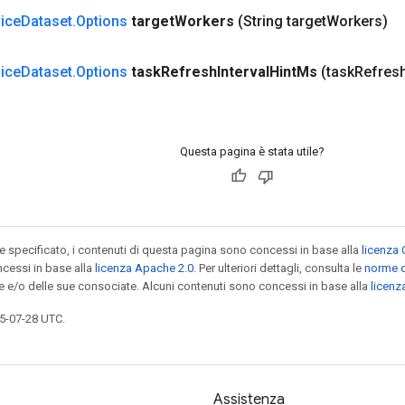
ice
Dataset
.
Options
target
Workers
(String target
Workers)
ice
Dataset
.
Options
task
Refresh
Interval
Hint
Ms
(task
Refres
Questa pagina è stata utile?
specificato, i contenuti di questa pagina sono concessi in base alla
licenza 
cessi in base alla
licenza Apache 2.0
. Per ulteriori dettagli, consulta le
norme d
le e/o delle sue consociate. Alcuni contenuti sono concessi in base alla
licen
5-07-28 UTC.
Assistenza