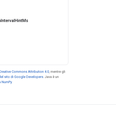
h
Interval
Hint
Ms
Creative Commons Attribution 4.0
, mentre gli
el sito di Google Developers
. Java è un
za NumPy
.