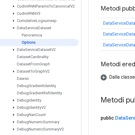
Cudnn
RNNParams
To
Canonical
V2
Metodi pubbl
Cudnn
RNNV3
Cumulative
Logsumexp
DataServiceData
Data
Service
Dataset
DataServiceData
Panoramica
Options
DataServiceData
Data
Service
Dataset
V2
Dataset
Cardinality
Metodi eredi
Dataset
From
Graph
Dataset
To
Graph
V2
Dalla classe
Dawsn
Debug
Gradient
Identity
Debug
Gradient
Ref
Identity
Metodi pub
Debug
Identity
Debug
Identity
V2
Debug
Nan
Count
public
Data
Serv
Debug
Numeric
Summary
Debug
Numeric
Summary
V2