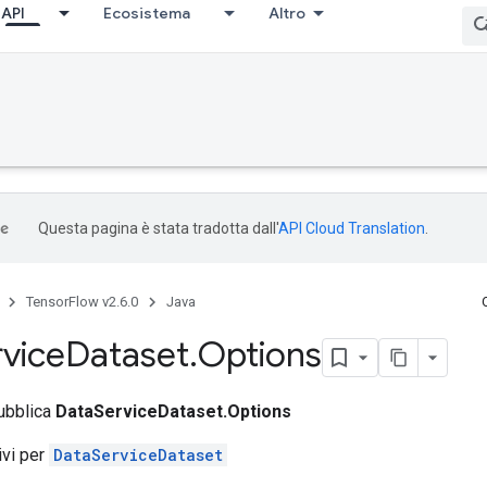
API
Ecosistema
Altro
Questa pagina è stata tradotta dall'
API Cloud Translation
.
TensorFlow v2.6.0
Java
vice
Dataset
.
Options
pubblica
DataServiceDataset.Options
tivi per
DataServiceDataset