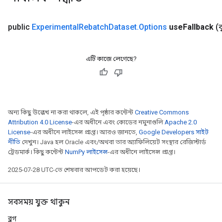
public
Experimental
Rebatch
Dataset
.
Options
use
Fallback
(
এটি কাজে লেগেছে?
অন্য কিছু উল্লেখ না করা থাকলে, এই পৃষ্ঠার কন্টেন্ট
Creative Commons
Attribution 4.0 License
-এর অধীনে এবং কোডের নমুনাগুলি
Apache 2.0
License
-এর অধীনে লাইসেন্স প্রাপ্ত। আরও জানতে,
Google Developers সাইট
নীতি
দেখুন। Java হল Oracle এবং/অথবা তার অ্যাফিলিয়েট সংস্থার রেজিস্টার্ড
ট্রেডমার্ক। কিছু কন্টেন্ট
NumPy লাইসেন্স
-এর অধীনে লাইসেন্স প্রাপ্ত।
2025-07-28 UTC-তে শেষবার আপডেট করা হয়েছে।
সবসময় যুক্ত থাকুন
ব্লগ