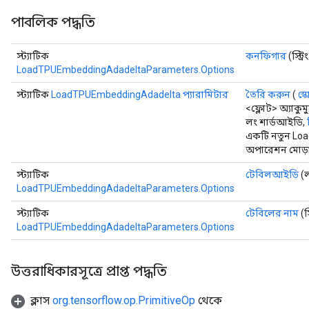
tDescentParameters
পাবলিক পদ্ধতি
ntDescentParametersGradAccumDebug
স্ট্যাটিক
কনফিগার
(স্ট্
LoadTPUEmbeddingAdadeltaParameters.Options
স্ট্যাটিক
LoadTPUEmbeddingAdadelta প্যারামিটার
তৈরি করুন
(
স্
<ফ্লোট> অ্যাকু
লং শার্ডআইডি,
একটি নতুন Lo
অপারেশন মোড়া
স্ট্যাটিক
টেবিলআইডি
(ল
LoadTPUEmbeddingAdadeltaParameters.Options
স্ট্যাটিক
টেবিলের নাম
(স
LoadTPUEmbeddingAdadeltaParameters.Options
উত্তরাধিকারসূত্রে প্রাপ্ত পদ্ধতি
ক্লাস
org.tensorflow.op.PrimitiveOp
থেকে