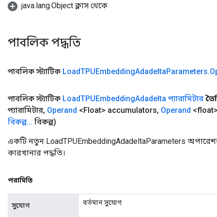
java.lang.Object ক্লাস থেকে
পাবলিক পদ্ধতি
পাবলিক স্ট্যাটিক
Load
TPUEmbedding
Adadelta
Parameters
.
O
পাবলিক স্ট্যাটিক
Load
TPUEmbedding
Adadelta প্যারামিটার
তৈ
প্যারামিটার
,
Operand
<Float> accumulators
,
Operand
<floa
বিকল্প
.
.
.
বিকল্প)
একটি নতুন LoadTPUEmbeddingAdadeltaParameters অপারেশন 
কারখানার পদ্ধতি।
পরামিতি
বর্তমান সুযোগ
সুযোগ