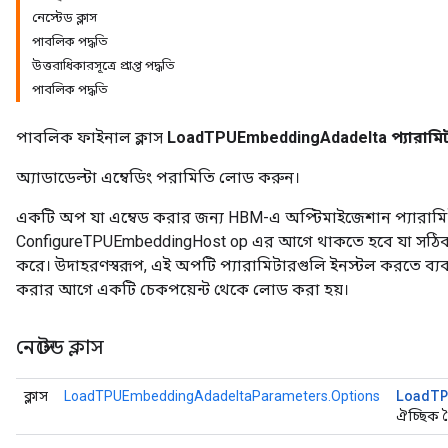
নেস্টেড ক্লাস
পাবলিক পদ্ধতি
ersGradAccumDebug
উত্তরাধিকারসূত্রে প্রাপ্ত পদ্ধতি
rs
পাবলিক পদ্ধতি
ersGradAccumDebug
Parameters
পাবলিক ফাইনাল ক্লাস
LoadTPUEmbeddingAdadelta প্যারামি
GradAccumDebug
অ্যাডাডেল্টা এম্বেডিং পরামিতি লোড করুন।
rParameters
torParametersGradAccumDebug
একটি অপ যা এম্বেড করার জন্য HBM-এ অপ্টিমাইজেশান প্যারা
Parameters
ConfigureTPUEmbeddingHost op এর আগে থাকতে হবে যা সঠি
ters
করে। উদাহরণস্বরূপ, এই অপটি প্যারামিটারগুলি ইনস্টল করতে ব্যবহ
tersGradAccumDebug
করার আগে একটি চেকপয়েন্ট থেকে লোড করা হয়।
arameters
ParametersGradAccumDebug
নেস্টেড ক্লাস
meters
ametersGradAccumDebug
Load
TP
ক্লাস
LoadTPUEmbeddingAdadeltaParameters.Options
rs
ঐচ্ছিক বৈ
ersGradAccumDebug