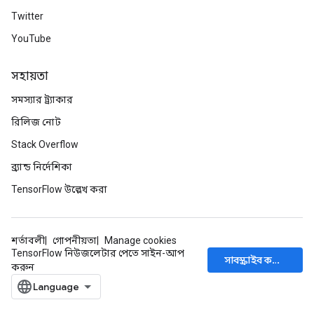
Twitter
YouTube
সহায়তা
সমস্যার ট্র্যাকার
রিলিজ নোট
Stack Overflow
ব্র্যান্ড নির্দেশিকা
ize
TensorFlow উল্লেখ করা
শর্তাবলী
গোপনীয়তা
Manage cookies
TensorFlow নিউজলেটার পেতে সাইন-আপ
সাবস্ক্রাইব করুন
Requantize
করুন
ize
AndReluAndRequantize
u