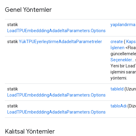
tDescentParameters
Genel Yöntemler
ntDescentParametersGradAccumDebug
statik
yapılandırma
LoadTPUEmbedddingAdadeltaParameters.Options
statik
YükTPUEyerleştirmeAdadeltaParametreler
create
(
Kap
İşlenen
<Floa
güncellemele
Seçenekler...
Yeni bir Lo
işlemini sara
yöntemi.
statik
tableId
(Uzun 
LoadTPUEmbedddingAdadeltaParameters.Options
statik
tabloAdı
(Diz
LoadTPUEmbedddingAdadeltaParameters.Options
Kalıtsal Yöntemler