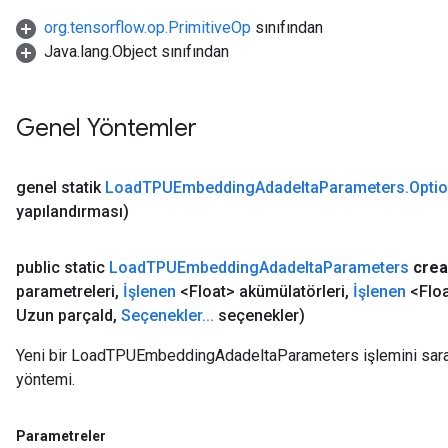
org.tensorflow.op.PrimitiveOp
sınıfından
Java.lang.Object sınıfından
Genel Yöntemler
genel statik
Load
TPUEmbedding
Adadelta
Parameters
.
Opti
yapılandırması)
public static
Load
TPUEmbedding
Adadelta
Parameters
crea
parametreleri
,
İşlenen
<Float> akümülatörleri
,
İşlenen
<Floa
Uzun parça
Id
,
Seçenekler
.
.
.
seçenekler)
Yeni bir LoadTPUEmbeddingAdadeltaParameters işlemini saran 
yöntemi.
Parametreler