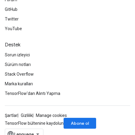
GitHub
Twitter
YouTube
Destek
Sorun izleyici
Sürüm notları
Stack Overflow
ize
Marka kuralları
TensorFlow'dan Alıntı Yapma
Requantize
Şartlar
Gizlilik
Manage cookies
ize
Abone ol
TensorFlow bültenine kaydolun
AndReluAndRequantize
u