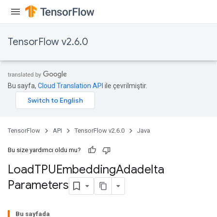
TensorFlow v2.6.0
Bu sayfa,
Cloud Translation API
ile çevrilmiştir.
TensorFlow
API
TensorFlow v2.6.0
Java
Bu size yardımcı oldu mu?
Load
TPUEmbedding
Adadelta
Parameters
sGradAccumDebug
rs
Bu sayfada