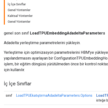
İç İçe Sınıflar
Genel Yöntemler
ersGradAccumDebug
Kalıtsal Yöntemler
rs
Genel Yöntemler
ersGradAccumDebug
Parameters
genel son sınıf
LoadTPUEmbeddingAdadeltaParameters
GradAccumDebug
Adadelta yerleştirme parametrelerini yükleyin.
rParameters
torParametersGradAccumDebug
Yerleştirme için optimizasyon parametrelerini HBM'ye yükleyen
Parameters
yapılandırmasını ayarlayan bir ConfigurationTPUEmbeddingHost
ters
işlem, bir eğitim döngüsü yürütülmeden önce bir kontrol nokt
tersGradAccumDebug
için kullanılır.
arameters
ParametersGradAccumDebug
İç İçe Sınıflar
meters
ametersGradAccumDebug
Load
T
sınıf
LoadTPUEkatıştırmaAdadeltaParameters.Options
rs
isteğe b
ersGradAccumDebug