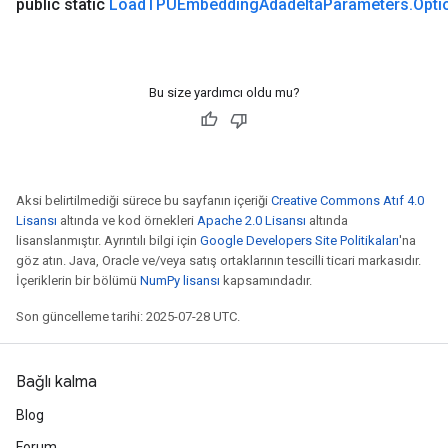
public static
Load
TPUEmbedding
Adadelta
Parameters
.
Opti
Bu size yardımcı oldu mu?
Aksi belirtilmediği sürece bu sayfanın içeriği
Creative Commons Atıf 4.0
Lisansı
altında ve kod örnekleri
Apache 2.0 Lisansı
altında
lisanslanmıştır. Ayrıntılı bilgi için
Google Developers Site Politikaları
'na
göz atın. Java, Oracle ve/veya satış ortaklarının tescilli ticari markasıdır.
İçeriklerin bir bölümü
NumPy lisansı
kapsamındadır.
Son güncelleme tarihi: 2025-07-28 UTC.
Bağlı kalma
Blog
Forum