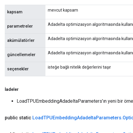
mevcut kapsam
kapsam
Adadelta optimizasyon algoritmasında kullanı
parametreler
Adadelta optimizasyon algoritmasında kullanı
akümülatörler
Adadelta optimizasyon algoritmasında kullanı
güncellemeler
isteğe bağlı nitelik değerlerini taşır
seçenekler
İadeler
LoadTPUEmbeddingAdadeltaParameters'ın yeni bir örne
public static
Load
TPUEmbedding
Adadelta
Parameters
.
Opti