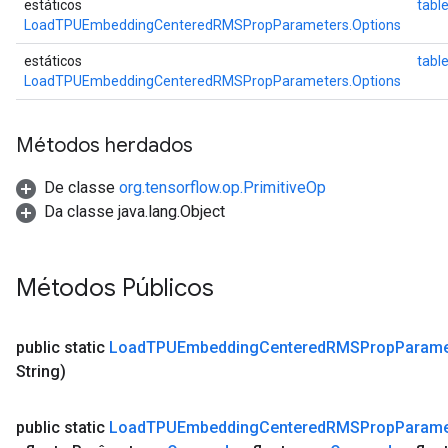
estáticos
table
LoadTPUEmbeddingCenteredRMSPropParameters.Options
estáticos
tab
LoadTPUEmbeddingCenteredRMSPropParameters.Options
Métodos herdados
De classe
org.tensorflow.op.PrimitiveOp
Da classe java.lang.Object
Métodos Públicos
public static
Load
TPUEmbedding
Centered
RMSProp
Parame
String)
public static
Load
TPUEmbedding
Centered
RMSProp
Parame