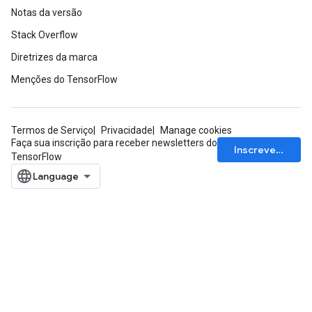
Notas da versão
AndReluAndRequantize
Stack Overflow
ize
Diretrizes da marca
Menções do TensorFlow
Requantize
ize
Termos de Serviço
Privacidade
Manage cookies
Faça sua inscrição para receber newsletters do
Inscrever-se
TensorFlow