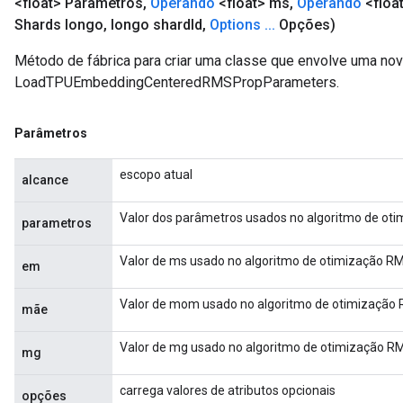
<float> Parâmetros
,
Operando
<float> ms
,
Operando
<floa
Shards longo
,
longo shard
Id
,
Options
.
.
.
Opções)
Método de fábrica para criar uma classe que envolve uma no
LoadTPUEmbeddingCenteredRMSPropParameters.
Parâmetros
escopo atual
alcance
Valor dos parâmetros usados ​​no algoritmo de ot
parametros
Valor de ms usado no algoritmo de otimização RM
em
Valor de mom usado no algoritmo de otimização 
mãe
Valor de mg usado no algoritmo de otimização RM
mg
carrega valores de atributos opcionais
opções