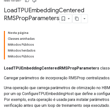
Isso foi útil?
Load
TPUEmbedding
Centered
RMSProp
Parameters
GradAccumDebug
rParameters
torParametersGradAccumDebug
Nesta página
Parameters
Classes aninhadas
ters
Métodos Públicos
tersGradAccumDebug
Métodos herdados
arameters
Métodos Públicos
ParametersGradAccumDebug
meters
LoadTPUEmbeddingCenteredRMSPropParameters
classe
ametersGradAccumDebug
rs
Carregar parâmetros de incorporação RMSProp centralizados
ersGradAccumDebug
Uma operação que carrega parâmetros de otimização no HBM 
tDescentParameters
por um op ConfigureTPUEmbeddingHost que define a configura
ntDescentParametersGradAccumDebug
Por exemplo, esta operação é usada para instalar parâmetro
verificação antes que um loop de treinamento seja executado.