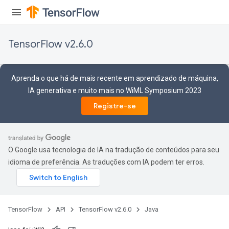
TensorFlow v2.6.0
Aprenda o que há de mais recente em aprendizado de máquina,
IA generativa e muito mais no WiML Symposium 2023
Registre-se
O Google usa tecnologia de IA na tradução de conteúdos para seu
sGradAccumDebug
idioma de preferência. As traduções com IA podem ter erros.
rs
ersGradAccumDebug
rs
ersGradAccumDebug
TensorFlow
API
TensorFlow v2.6.0
Java
Parameters