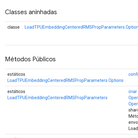
Classes aninhadas
classe
LoadTPUEmbeddingCenteredRMSPropParameters.Optio
Métodos Públicos
estáticos
conf
LoadTPUEmbeddingCenteredRMSPropParameters.Options
estáticos
criar
LoadTPUEmbeddingCenteredRMSPropParameters
Ope
Ope
shar
Méto
envo
Loa