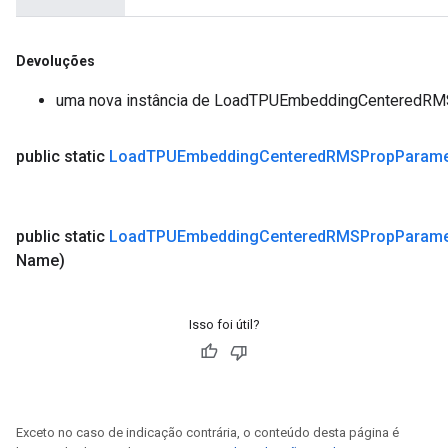
Devoluções
uma nova instância de LoadTPUEmbeddingCenteredR
public static
Load
TPUEmbedding
Centered
RMSProp
Parame
public static
Load
TPUEmbedding
Centered
RMSProp
Parame
Name)
Isso foi útil?
Exceto no caso de indicação contrária, o conteúdo desta página é