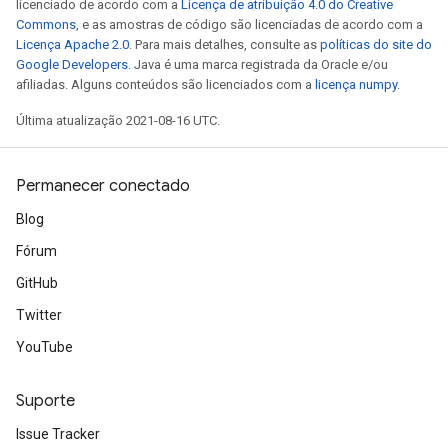
licenciado de acordo com a
Licença de atribuição 4.0 do Creative
Commons
, e as amostras de código são licenciadas de acordo com a
Licença Apache 2.0
. Para mais detalhes, consulte as
políticas do site do
Google Developers
. Java é uma marca registrada da Oracle e/ou
afiliadas. Alguns conteúdos são licenciados com a
licença numpy
.
Última atualização 2021-08-16 UTC.
ize
Permanecer conectado
Blog
Fórum
Requantize
GitHub
ize
Twitter
AndReluAndRequantize
YouTube
u
uAndRequantize
Suporte
Issue Tracker
AndRelu