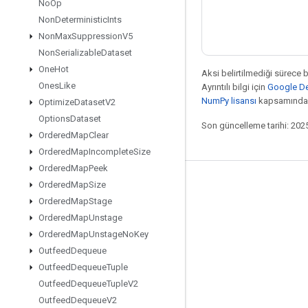
No
Op
Non
Deterministic
Ints
Non
Max
Suppression
V5
Non
Serializable
Dataset
One
Hot
Aksi belirtilmediği sürece 
Ones
Like
Ayrıntılı bilgi için
Google Dev
NumPy lisansı
kapsamındad
Optimize
Dataset
V2
Options
Dataset
Son güncelleme tarihi: 202
Ordered
Map
Clear
Ordered
Map
Incomplete
Size
Ordered
Map
Peek
Ordered
Map
Size
Bağlı kalma
Ordered
Map
Stage
Blog
Ordered
Map
Unstage
Forum
Ordered
Map
Unstage
No
Key
Outfeed
Dequeue
GitHub
Outfeed
Dequeue
Tuple
Twitter
Outfeed
Dequeue
Tuple
V2
YouTube
Outfeed
Dequeue
V2