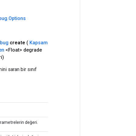
bug
.
Options
bug
create
(
Kapsam
en
<Float> degrade
i)
 saran bir sınıf
rametrelerin değeri.