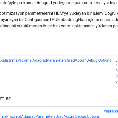
steğiyle proksimal Adagrad yerleştirme parametrelerini yükleyin
 optimizasyon parametrelerini HBM'ye yükleyen bir işlem. Doğru k
ı ayarlayan bir ConfigurationTPUEmbeddingHost işlemi öncesinde 
im döngüsü yürütülmeden önce bir kontrol noktasından yüklenen p
r
L
katıştırmaProximalAdagradParametersGradAccumDebug.Options
P
P
D
ö
mler
yapılan
ırmaProximalAdagradParametersGradAccumDebug.Options