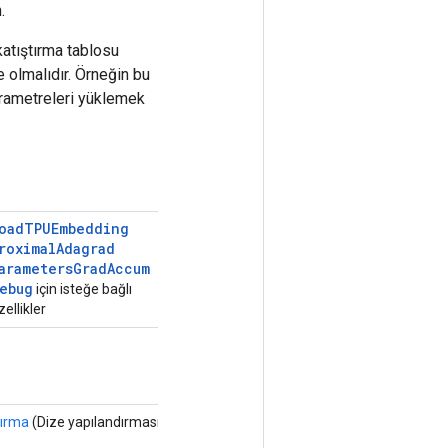
.
atıştırma tablosu
olmalıdır. Örneğin bu
arametreleri yüklemek
oad
TPUEmbedding
roximal
Adagrad
arameters
Grad
Accum
ebug
için isteğe bağlı
zellikler
dırma
(Dize yapılandırması)