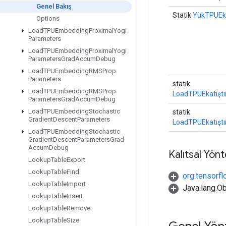
Genel Bakış
Statik
YükTPUEk
Options
Load
TPUEmbedding
Proximal
Yogi
Parameters
Load
TPUEmbedding
Proximal
Yogi
Parameters
Grad
Accum
Debug
Load
TPUEmbedding
RMSProp
Parameters
statik
Load
TPUEmbedding
RMSProp
LoadTPUEkatışt
Parameters
Grad
Accum
Debug
Load
TPUEmbedding
Stochastic
statik
Gradient
Descent
Parameters
LoadTPUEkatışt
Load
TPUEmbedding
Stochastic
Gradient
Descent
Parameters
Grad
Accum
Debug
Kalıtsal Yön
Lookup
Table
Export
Lookup
Table
Find
org.tensorfl
Lookup
Table
Import
Java.lang.Ob
Lookup
Table
Insert
Lookup
Table
Remove
Lookup
Table
Size