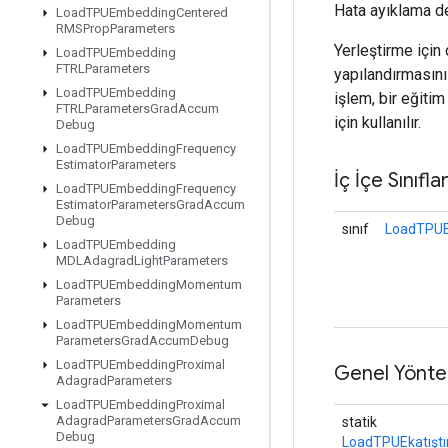
Hata ayıklama de
Load
TPUEmbedding
Centered
RMSProp
Parameters
Yerleştirme için
Load
TPUEmbedding
FTRLParameters
yapılandırmasın
Load
TPUEmbedding
işlem, bir eğit
FTRLParameters
Grad
Accum
için kullanılır.
Debug
Load
TPUEmbedding
Frequency
Estimator
Parameters
İç İçe Sınıfla
Load
TPUEmbedding
Frequency
Estimator
Parameters
Grad
Accum
Debug
sınıf
LoadTPUE
Load
TPUEmbedding
MDLAdagrad
Light
Parameters
Load
TPUEmbedding
Momentum
Parameters
Load
TPUEmbedding
Momentum
Parameters
Grad
Accum
Debug
Load
TPUEmbedding
Proximal
Genel Yönte
Adagrad
Parameters
Load
TPUEmbedding
Proximal
Adagrad
Parameters
Grad
Accum
statik
Debug
LoadTPUEkatışt