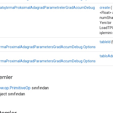
atıştırmaProksimalAdagradParametrelerGradAccumDebug
create
(
<Float> 
numShar
Yeni bir
LoadTP
işlemini
tableId
(
ırmaProximalAdagradParametersGradAccumDebug.Options
tabloAdı
ırmaProximalAdagradParametersGradAccumDebug.Options
temler
ow.op.PrimitiveOp
sınıfından
ject sınıfından