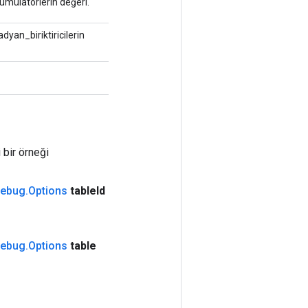
ümülatörlerin değeri.
yan_biriktiricilerin
ir örneği
ebug
.
Options
table
Id
ebug
.
Options
table