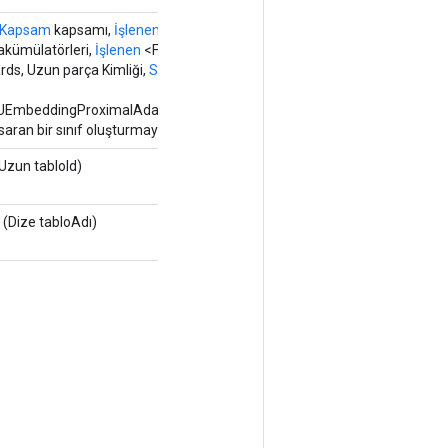
Kapsam
kapsamı,
İşlenen
<Float> parametreleri,
İşlenen
akümülatörleri,
İşlenen
<Float> degradeAkümülatörleri, Uzun
ds, Uzun parça Kimliği,
Seçenekler...
seçenekleri)
UEmbeddingProximalAdagradParametersGradAccumDebug
 saran bir sınıf oluşturmaya yönelik fabrika yöntemi.
Uzun tabloId)
(Dize tabloAdı)