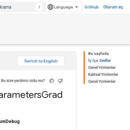
/
GitHub
Oturum aç
Bu sayfada
İç İçe Sınıflar
Genel Yöntemler
Kalıtsal Yöntemler
Bu size yardımcı oldu mu?
Genel Yöntemler
arameters
Grad
cumDebug