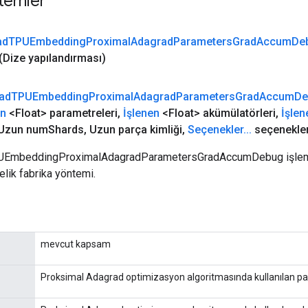
temler
ad
TPUEmbedding
Proximal
Adagrad
Parameters
Grad
Accum
De
(Dize yapılandırması)
ad
TPUEmbedding
Proximal
Adagrad
Parameters
Grad
Accum
De
en
<Float> parametreleri
,
İşlenen
<Float> akümülatörleri
,
İşlen
Uzun num
Shards
,
Uzun parça kimliği
,
Seçenekler
.
.
.
seçenekler
PUEmbeddingProximalAdagradParametersGradAccumDebug işlemini
lik fabrika yöntemi.
mevcut kapsam
Proksimal Adagrad optimizasyon algoritmasında kullanılan pa