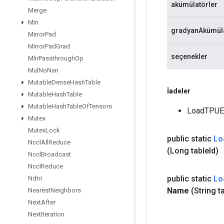
akümülatörler
Merge
Min
gradyanAkümüla
Mirror
Pad
Mirror
Pad
Grad
seçenekler
Mlir
Passthrough
Op
Mul
No
Nan
Mutable
Dense
Hash
Table
İadeler
Mutable
Hash
Table
Mutable
Hash
Table
Of
Tensors
LoadTPUEm
Mutex
Mutex
Lock
public static
Lo
Nccl
All
Reduce
(Long table
Id)
Nccl
Broadcast
Nccl
Reduce
public static
Lo
Ndtri
Name
(String t
Nearest
Neighbors
Next
After
Next
Iteration