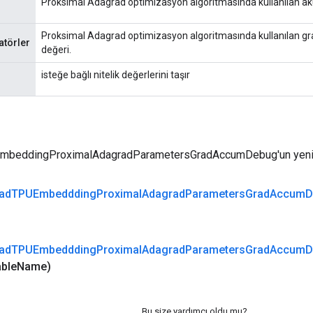
Proksimal Adagrad optimizasyon algoritmasında kullanılan ak
Proksimal Adagrad optimizasyon algoritmasında kullanılan grad
törler
değeri.
isteğe bağlı nitelik değerlerini taşır
beddingProximalAdagradParametersGradAccumDebug'un yeni b
ad
TPUEmbeddding
Proximal
Adagrad
Parameters
Grad
Accum
D
ad
TPUEmbeddding
Proximal
Adagrad
Parameters
Grad
Accum
D
able
Name)
Bu size yardımcı oldu mu?