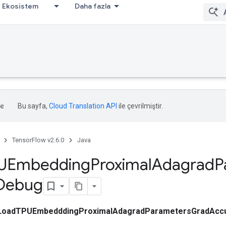
Ekosistem
Daha fazla
Bu sayfa,
Cloud Translation API
ile çevrilmiştir.
TensorFlow v2.6.0
Java
UEmbedding
Proximal
Adagrad
P
Debug
LoadTPUEmbedddingProximalAdagradParametersGradAc