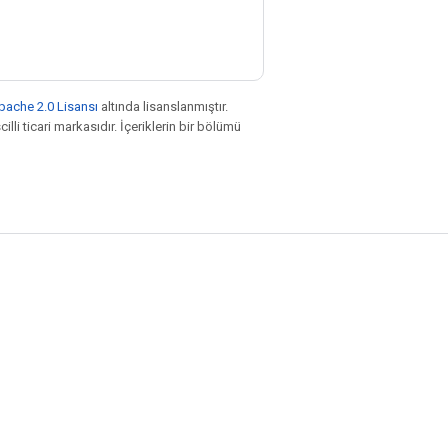
pache 2.0 Lisansı
altında lisanslanmıştır.
illi ticari markasıdır. İçeriklerin bir bölümü