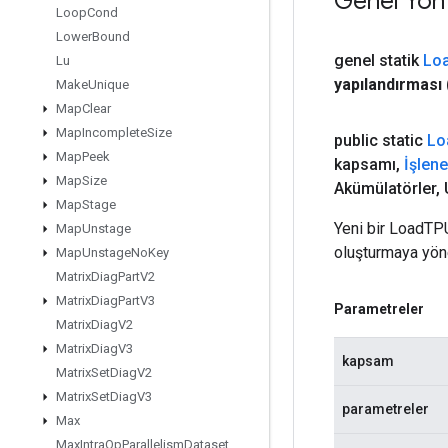
Genel Yön
Loop
Cond
Lower
Bound
genel statik
Lo
Lu
yapılandırması
Make
Unique
Map
Clear
Map
Incomplete
Size
public static
Lo
Map
Peek
kapsamı
,
İşlen
Map
Size
Akümülatörler
,
Map
Stage
Yeni bir LoadT
Map
Unstage
oluşturmaya yöne
Map
Unstage
No
Key
Matrix
Diag
Part
V2
Matrix
Diag
Part
V3
Parametreler
Matrix
Diag
V2
Matrix
Diag
V3
kapsam
Matrix
Set
Diag
V2
Matrix
Set
Diag
V3
parametreler
Max
Max
Intra
Op
Parallelism
Dataset