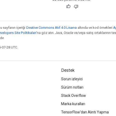
bu sayfanın içeriği
Creative Commons Atıf 4.0 Lisansı
altında ve kod örnekleri
A
elopers Site Politikaları
'na göz atın. Java, Oracle ve/veya satış ortaklarının tesc
ır.
5-07-28 UTC.
Destek
Sorun izleyici
Sürüm notları
Stack Overflow
Marka kuralları
TensorFlow'dan Alıntı Yapma