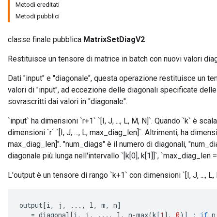
Metodi ereditati
Metodi pubblici
classe finale pubblica
MatrixSetDiagV2
Restituisce un tensore di matrice in batch con nuovi valori diag
Dati "input" e "diagonale", questa operazione restituisce un te
valori di "input", ad eccezione delle diagonali specificate delle
sovrascritti dai valori in "diagonale".
`input` ha dimensioni `r+1` `[I, J, ..., L, M, N]`. Quando `k` è scal
dimensioni `r` `[I, J, ..., L, max_diag_len]`. Altrimenti, ha dimensio
max_diag_len]". "num_diags" è il numero di diagonali, "num_diag
diagonale più lunga nell'intervallo `[k[0], k[1]]`, `max_diag_len =
L'output è un tensore di rango `k+1` con dimensioni `[I, J, ..., L, 
output
[
i
,
j
,
...,
l
,
m
,
n
]
=
diagonal
[
i
,
j
,
...,
l
,
n
-
max
(
k
[
1
]
,
0
)
]
;
if
n