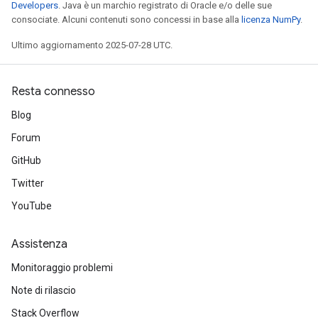
Developers
. Java è un marchio registrato di Oracle e/o delle sue
consociate. Alcuni contenuti sono concessi in base alla
licenza NumPy
.
Ultimo aggiornamento 2025-07-28 UTC.
Resta connesso
Blog
Forum
GitHub
Twitter
m
YouTube
rs
Assistenza
ersGradAccumDebug
Monitoraggio problemi
eters
metersGradAccumDebug
Note di rilascio
ters
Stack Overflow