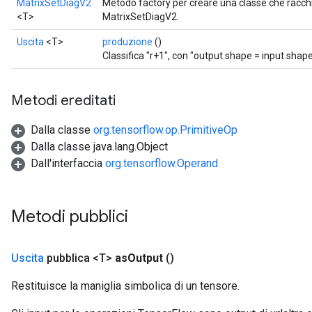
MatrixSetDiagV2
Metodo factory per creare una classe che racc
AndReluAndRequantize
<T>
MatrixSetDiagV2.
ize
Uscita
<T>
produzione
()
Classifica "r+1", con "output.shape = input.shape
Requantize
ize
Metodi ereditati
Dalla classe
org.tensorflow.op.PrimitiveOp
Dalla classe java.lang.Object
Dall'interfaccia
org.tensorflow.Operand
Metodi pubblici
Uscita
pubblica <T>
as
Output
()
Restituisce la maniglia simbolica di un tensore.