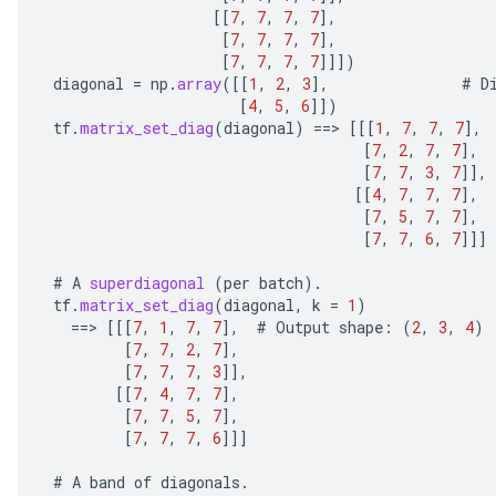
[[
7
,
7
,
7
,
7
]
,
[
7
,
7
,
7
,
7
]
,
[
7
,
7
,
7
,
7
]]]
)
diagonal
=
np
.
array
(
[[
1
,
2
,
3
]
,
#
D
[
4
,
5
,
6
]]
)
tf
.
matrix_set_diag
(
diagonal
)
==
>
[[[
1
,
7
,
7
,
7
]
,
[
7
,
2
,
7
,
7
]
,
[
7
,
7
,
3
,
7
]]
,
[[
4
,
7
,
7
,
7
]
,
[
7
,
5
,
7
,
7
]
,
[
7
,
7
,
6
,
7
]]]
#
A
superdiagonal
(
per
batch
).
tf
.
matrix_set_diag
(
diagonal
,
k
=
1
)
==
>
[[[
7
,
1
,
7
,
7
]
,
#
Output
shape
:
(
2
,
3
,
4
)
[
7
,
7
,
2
,
7
]
,
[
7
,
7
,
7
,
3
]]
,
[[
7
,
4
,
7
,
7
]
,
[
7
,
7
,
5
,
7
]
,
[
7
,
7
,
7
,
6
]]]
#
A
band
of
diagonals
.