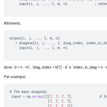
input
[
i
,
j
,
...,
l
,
m
,
n
]
;
othe
Altrimenti,
output
[
i
,
j
,
...,
l
,
m
,
n
]
=
diagonal
[
i
,
j
,
...,
l
,
diag_index
,
index_in_d
input
[
i
,
j
,
...,
l
,
m
,
n
]
dove `d = n - m`, `diag_index = k[1] - d` e `index_in_diag = n - 
Per esempio:
#
The
main
diagonal
.
input
=
np
.
array
(
[[[
7
,
7
,
7
,
7
]
,
#
I
[
7
,
7
,
7
,
7
]
,
[
7
,
7
,
7
,
7
]]
,