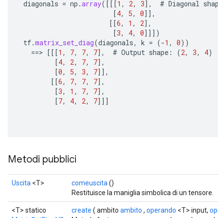
diagonals
=
np
.
array
(
[[[
1
,
2
,
3
]
,
#
Diagonal
sha
[
4
,
5
,
0
]]
,
[[
6
,
1
,
2
]
,
[
3
,
4
,
0
]]]
)
tf
.
matrix_set_diag
(
diagonals
,
k
=
(
-
1
,
0
))
==
>
[[[
1
,
7
,
7
,
7
]
,
#
Output
shape
:
(
2
,
3
,
4
)
[
4
,
2
,
7
,
7
]
,
ize
[
0
,
5
,
3
,
7
]]
,
[[
6
,
7
,
7
,
7
]
,
[
3
,
1
,
7
,
7
]
,
[
7
,
4
,
2
,
7
]]]
Requantize
ize
AndReluAndRequantize
Metodi pubblici
u
uAndRequantize
Uscita
<T>
comeuscita
()
Restituisce la maniglia simbolica di un tensore.
AndRelu
<T> statico
create
( ambito
ambito
,
operando
<T> input,
op