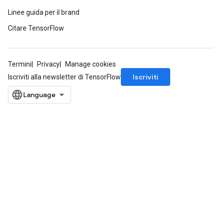
metersGradAccumDebug
Linee guida per il brand
ropParameters
s
Citare TensorFlow
ersGradAccumDebug
atorParameters
imatorParametersGradAccumDebug
Termini
Privacy
Manage cookies
ghtParameters
Iscriviti
Iscriviti alla newsletter di TensorFlow
meters
ametersGradAccumDebug
adParameters
radParametersGradAccumDebug
rameters
ParametersGradAccumDebug
eters
metersGradAccumDebug
ientDescentParameters
dientDescentParametersGradAccumDebug