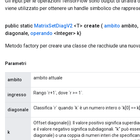
Gli input per le operazioni TensorFlow sono output di un'alt
viene utilizzato per ottenere un handle simbolico che rappresent
public static
Matrix
Set
Diag
V2
<T>
create
(
ambito
ambito
,
diagonale
,
operando
<Integer> k)
Metodo factory per creare una classe che racchiude una nuov
Parametri
ambito attuale
ambito
Rango `r+1`, dove `r >= 1`.
ingresso
Classifica `r` quando `k` è un numero intero o `k[0] == k[1
diagonale
Offset diagonale(i). Il valore positivo significa superdia
e il valore negativo significa subdiagonali. "k" può ess
k
diagonale) o una coppia di numeri interi che specifican