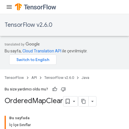
TensorFlow v2.6.0
Bu sayfa,
Cloud Translation API
ile çevrilmiştir.
TensorFlow
API
TensorFlow v2.6.0
Java
Bu size yardımcı oldu mu?
Ordered
Map
Clear
Bu sayfada
İç İçe Sınıflar