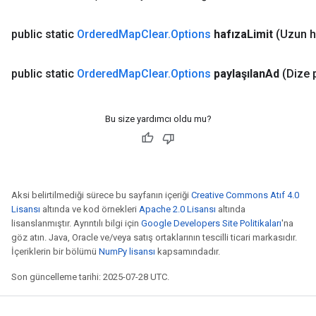
public static
Ordered
Map
Clear
.
Options
hafıza
Limit
(Uzun h
public static
Ordered
Map
Clear
.
Options
paylaşılan
Ad
(Dize 
Bu size yardımcı oldu mu?
Aksi belirtilmediği sürece bu sayfanın içeriği
Creative Commons Atıf 4.0
Lisansı
altında ve kod örnekleri
Apache 2.0 Lisansı
altında
lisanslanmıştır. Ayrıntılı bilgi için
Google Developers Site Politikaları
'na
göz atın. Java, Oracle ve/veya satış ortaklarının tescilli ticari markasıdır.
İçeriklerin bir bölümü
NumPy lisansı
kapsamındadır.
Son güncelleme tarihi: 2025-07-28 UTC.