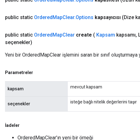
Requantize
ize
public static
Ordered
Map
Clear
.
Options
kapsayıcısı
(Dize k
AndReluAndRequantize
u
public static
Ordered
Map
Clear
create
(
Kapsam
kapsamı
,
L
uAndRequantize
seçenekler)
Yeni bir OrderedMapClear işlemini saran bir sınıf oluşturmaya 
AndRelu
AndReluAndRequantize
Parametreler
ize
mevcut kapsam
kapsam
Requantize
isteğe bağlı nitelik değerlerini taşır
ize
seçenekler
İadeler
OrderedMapClear'ın yeni bir örneği