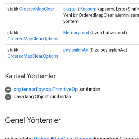
statik
OrderedMapClear
oluştur
(
Kapsam
kapsamı, Liste<Sınıf
Yeni bir OrderedMapClear işlemini saran
yöntemi.
statik
MemoryLimit
(Uzun hafızaLimit)
OrderedMapClear.Options
statik
paylaşılanAd
(Dize paylaşılanAd)
OrderedMapClear.Options
Kalıtsal Yöntemler
org.tensorflow.op.PrimitiveOp
sınıfından
Java.lang.Object sınıfından
ize
Genel Yöntemler
public static
Ordered
Map
Clear
.
Options
kapasitesi
(Uzun ka