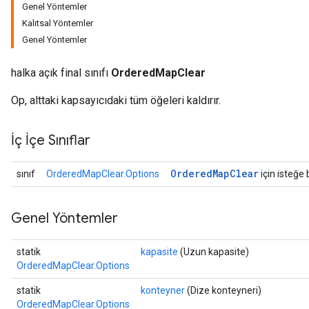
Genel Yöntemler
Kalıtsal Yöntemler
Genel Yöntemler
halka açık final sınıfı
OrderedMapClear
Op, alttaki kapsayıcıdaki tüm öğeleri kaldırır.
İç İçe Sınıflar
Ordered
Map
Clear
sınıf
OrderedMapClear.Options
için isteğe 
Genel Yöntemler
statik
kapasite
(Uzun kapasite)
OrderedMapClear.Options
statik
konteyner
(Dize konteyneri)
OrderedMapClear.Options