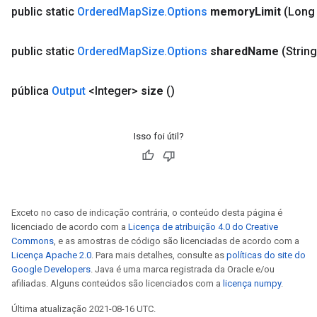
public static
Ordered
Map
Size
.
Options
memory
Limit
(Long
public static
Ordered
Map
Size
.
Options
shared
Name
(Strin
pública
Output
<Integer>
size
()
Isso foi útil?
Exceto no caso de indicação contrária, o conteúdo desta página é
licenciado de acordo com a
Licença de atribuição 4.0 do Creative
Commons
, e as amostras de código são licenciadas de acordo com a
Licença Apache 2.0
. Para mais detalhes, consulte as
políticas do site do
Google Developers
. Java é uma marca registrada da Oracle e/ou
afiliadas. Alguns conteúdos são licenciados com a
licença numpy
.
Última atualização 2021-08-16 UTC.