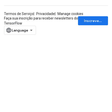
rs
ersGradAccumDebug
Termos de Serviço
Privacidade
Manage cookies
eters
Faça sua inscrição para receber newsletters do
Inscrever-se
metersGradAccumDebug
TensorFlow
ters
metersGradAccumDebug
ropParameters
s
ersGradAccumDebug
atorParameters
imatorParametersGradAccumDebug
ghtParameters
meters
ametersGradAccumDebug
adParameters
radParametersGradAccumDebug
rameters
ParametersGradAccumDebug
eters