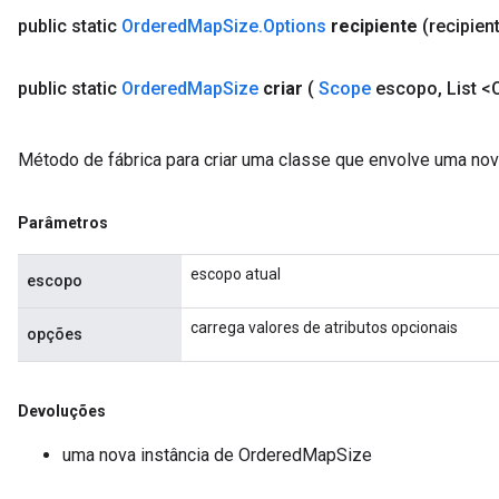
public static
Ordered
Map
Size
.
Options
recipiente
(recipien
public static
Ordered
Map
Size
criar
(
Scope
escopo
,
List <
Método de fábrica para criar uma classe que envolve uma n
Parâmetros
escopo atual
escopo
carrega valores de atributos opcionais
opções
Devoluções
uma nova instância de OrderedMapSize