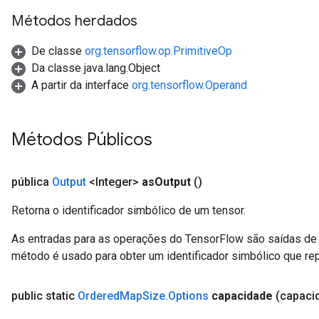
u
Métodos herdados
uAndRequantize
De classe
org.tensorflow.op.PrimitiveOp
Da classe java.lang.Object
AndRelu
A partir da interface
org.tensorflow.Operand
AndReluAndRequantize
ize
Métodos Públicos
Requantize
pública
Output
<Integer>
as
Output
()
ize
Retorna o identificador simbólico de um tensor.
As entradas para as operações do TensorFlow são saídas de 
método é usado para obter um identificador simbólico que rep
public static
Ordered
Map
Size
.
Options
capacidade
(capaci