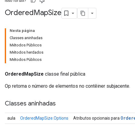
Isso foi útil?
Ordered
Map
Size
Nesta página
Classes aninhadas
Métodos Públicos
Métodos herdados
Métodos Públicos
OrderedMapSize
classe final pública
Op retorna o número de elementos no contêiner subjacente.
Classes aninhadas
Order
aula
OrderedMapSize.Options
Atributos opcionais para