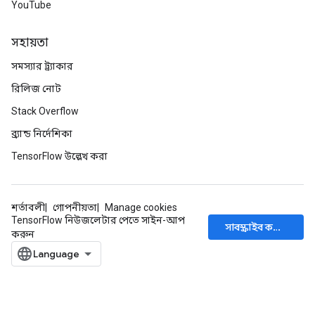
YouTube
metersGradAccumDebug
ientDescentParameters
সহায়তা
dientDescentParametersGradAccumDebug
সমস্যার ট্র্যাকার
রিলিজ নোট
Stack Overflow
ব্র্যান্ড নির্দেশিকা
TensorFlow উল্লেখ করা
শর্তাবলী
গোপনীয়তা
Manage cookies
TensorFlow নিউজলেটার পেতে সাইন-আপ
সাবস্ক্রাইব করুন
করুন