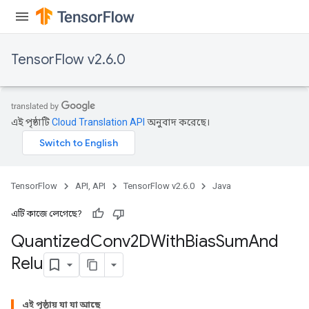
TensorFlow v2.6.0
এই পৃষ্ঠাটি
Cloud Translation API
অনুবাদ করেছে।
ize
TensorFlow
API, API
TensorFlow v2.6.0
Java
এটি কাজে লেগেছে?
Requantize
Quantized
Conv2DWith
Bias
Sum
And
ize
Relu
AndReluAndRequantize
u
এই পৃষ্ঠায় যা যা আছে