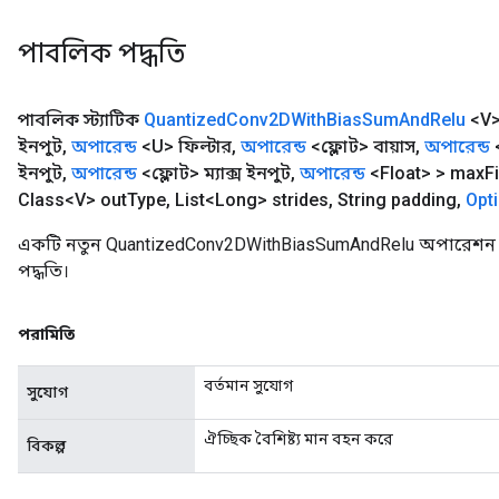
পাবলিক পদ্ধতি
পাবলিক স্ট্যাটিক
Quantized
Conv2DWith
Bias
Sum
And
Relu
<V
ইনপুট
,
অপারেন্ড
<U> ফিল্টার
,
অপারেন্ড
<ফ্লোট> বায়াস
,
অপারেন্ড
<
ইনপুট
,
অপারেন্ড
<ফ্লোট> ম্যাক্স ইনপুট
,
অপারেন্ড
<Float> > max
Fi
Class<V> out
Type
,
List<Long> strides
,
String padding
,
Opt
একটি নতুন QuantizedConv2DWithBiasSumAndRelu অপারেশন ম
পদ্ধতি।
পরামিতি
বর্তমান সুযোগ
সুযোগ
ঐচ্ছিক বৈশিষ্ট্য মান বহন করে
বিকল্প