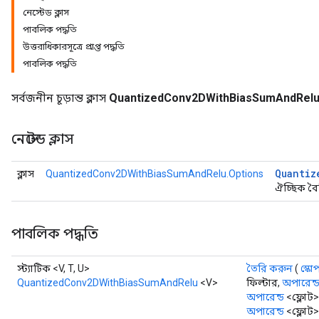
নেস্টেড ক্লাস
uAndRequantize
পাবলিক পদ্ধতি
উত্তরাধিকারসূত্রে প্রাপ্ত পদ্ধতি
পাবলিক পদ্ধতি
AndRelu
AndReluAndRequantize
সর্বজনীন চূড়ান্ত ক্লাস
QuantizedConv2DWithBiasSumAndRel
ize
নেস্টেড ক্লাস
Requantize
Quantiz
ক্লাস
QuantizedConv2DWithBiasSumAndRelu.Options
ize
ঐচ্ছিক বৈশি
পাবলিক পদ্ধতি
স্ট্যাটিক <V, T, U>
তৈরি করুন
(
স্কো
QuantizedConv2DWithBiasSumAndRelu
<V>
ফিল্টার,
অপারেন্
অপারেন্ড
<ফ্লোট> 
অপারেন্ড
<ফ্লোট> 