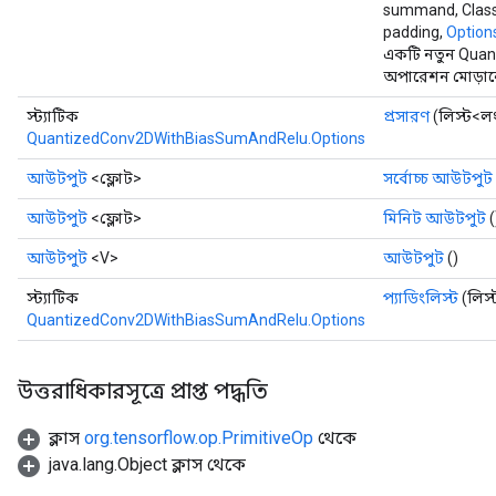
summand, Class<
padding,
Options
একটি নতুন Qua
অপারেশন মোড়ানো
স্ট্যাটিক
প্রসারণ
(লিস্ট<লং
QuantizedConv2DWithBiasSumAndRelu.Options
আউটপুট
<ফ্লোট>
সর্বোচ্চ আউটপুট
আউটপুট
<ফ্লোট>
মিনিট আউটপুট
(
আউটপুট
<V>
আউটপুট
()
স্ট্যাটিক
প্যাডিংলিস্ট
(লিস্
QuantizedConv2DWithBiasSumAndRelu.Options
উত্তরাধিকারসূত্রে প্রাপ্ত পদ্ধতি
ক্লাস
org.tensorflow.op.PrimitiveOp
থেকে
java.lang.Object ক্লাস থেকে