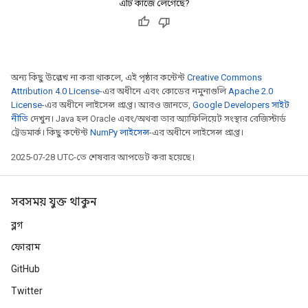
এটি কাজে লেগেছে?
rs
ersGradAccumDebug
eters
metersGradAccumDebug
ters
অন্য কিছু উল্লেখ না করা থাকলে, এই পৃষ্ঠার কন্টেন্ট
Creative Commons
metersGradAccumDebug
Attribution 4.0 License
-এর অধীনে এবং কোডের নমুনাগুলি
Apache 2.0
ropParameters
License
-এর অধীনে লাইসেন্স প্রাপ্ত। আরও জানতে,
Google Developers সাইট
নীতি
দেখুন। Java হল Oracle এবং/অথবা তার অ্যাফিলিয়েট সংস্থার রেজিস্টার্ড
s
ট্রেডমার্ক। কিছু কন্টেন্ট
NumPy লাইসেন্স
-এর অধীনে লাইসেন্স প্রাপ্ত।
ersGradAccumDebug
atorParameters
2025-07-28 UTC-তে শেষবার আপডেট করা হয়েছে।
imatorParametersGradAccumDebug
ghtParameters
সবসময় যুক্ত থাকুন
meters
ametersGradAccumDebug
ব্লগ
adParameters
ফোরাম
radParametersGradAccumDebug
GitHub
rameters
ParametersGradAccumDebug
Twitter
eters