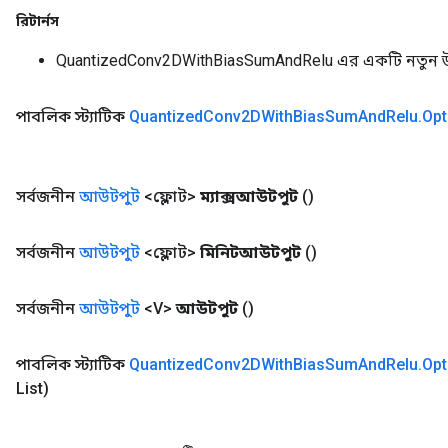
রিটার্নস
QuantizedConv2DWithBiasSumAndRelu এর একটি নতুন 
পাবলিক স্ট্যাটিক
Quantized
Conv2DWith
Bias
Sum
And
Relu
.
Opt
সর্বজনীন
আউটপুট
<ফ্লোট>
ম্যাক্সআউটপুট
()
সর্বজনীন
আউটপুট
<ফ্লোট>
মিনিটআউটপুট
()
সর্বজনীন
আউটপুট
<V>
আউটপুট
()
পাবলিক স্ট্যাটিক
Quantized
Conv2DWith
Bias
Sum
And
Relu
.
Opt
List)
m