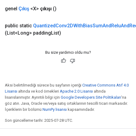
ersGradAccumDebug
genel
Çıkış
<X>
çıkışı
()
eters
metersGradAccumDebug
public static
Quantized
Conv2DWith
Bias
Sum
And
Relu
And
Re
ters
(List<Long> padding
List)
metersGradAccumDebug
ropParameters
s
Bu size yardımcı oldu mu?
ersGradAccumDebug
atorParameters
imatorParametersGradAccumDebug
ghtParameters
Aksi belirtilmediği sürece bu sayfanın içeriği
Creative Commons Atıf 4.0
meters
Lisansı
altında ve kod örnekleri
Apache 2.0 Lisansı
altında
ametersGradAccumDebug
lisanslanmıştır. Ayrıntılı bilgi için
Google Developers Site Politikaları
'na
adParameters
göz atın. Java, Oracle ve/veya satış ortaklarının tescilli ticari markasıdır.
radParametersGradAccumDebug
İçeriklerin bir bölümü
NumPy lisansı
kapsamındadır.
rameters
Son güncelleme tarihi: 2025-07-28 UTC.
ParametersGradAccumDebug
eters