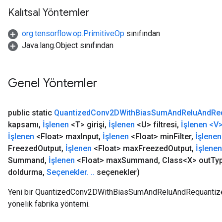
Kalıtsal Yöntemler
org.tensorflow.op.PrimitiveOp
sınıfından
Java.lang.Object sınıfından
Genel Yöntemler
public static
Quantized
Conv2DWith
Bias
Sum
And
Relu
And
Re
kapsamı
,
İşlenen
<T> girişi
,
İşlenen
<U> filtresi
,
İşlenen <V
İşlenen
<Float> max
Input
,
İşlenen
<Float> min
Filter
,
İşlenen
Freezed
Output
,
İşlenen
<Float> max
Freezed
Output
,
İşlenen
Summand
,
İşlenen
<Float> max
Summand
,
Class<X> out
Ty
doldurma
,
Seçenekler
.
.
.
seçenekler)
Yeni bir QuantizedConv2DWithBiasSumAndReluAndRequantize iş
yönelik fabrika yöntemi.