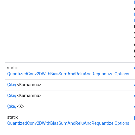
statik
QuantizedConv2DWithBiasSumAndReluAndRequantize.Options
Çıkış
<Kamanma>
Çıkış
<Kamanma>
Çıkış
<X>
statik
QuantizedConv2DWithBiasSumAndReluAndRequantize.Options