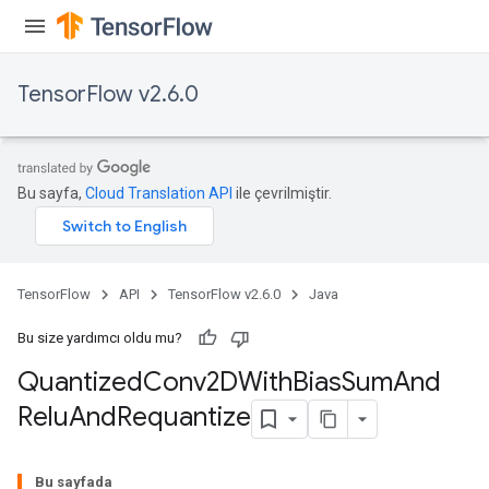
TensorFlow v2.6.0
Bu sayfa,
Cloud Translation API
ile çevrilmiştir.
ize
TensorFlow
API
TensorFlow v2.6.0
Java
Bu size yardımcı oldu mu?
Requantize
Quantized
Conv2DWith
Bias
Sum
And
ize
Relu
And
Requantize
AndReluAndRequantize
u
uAndRequantize
Bu sayfada