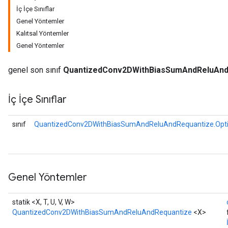
İç İçe Sınıflar
Genel Yöntemler
Kalıtsal Yöntemler
Genel Yöntemler
AndRelu
AndReluAndRequantize
genel son sınıf
QuantizedConv2DWithBiasSumAndReluAnd
ize
İç İçe Sınıflar
Requantize
ize
sınıf
QuantizedConv2DWithBiasSumAndReluAndRequantize.Opt
Genel Yöntemler
statik <X, T, U, V, W>
QuantizedConv2DWithBiasSumAndReluAndRequantize
<X>