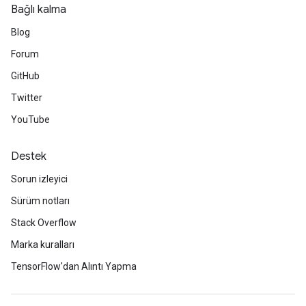
metersGradAccumDebug
Bağlı kalma
ientDescentParameters
Blog
dientDescentParametersGradAccumDebug
Forum
GitHub
Twitter
YouTube
Destek
Sorun izleyici
Sürüm notları
Stack Overflow
Marka kuralları
TensorFlow'dan Alıntı Yapma