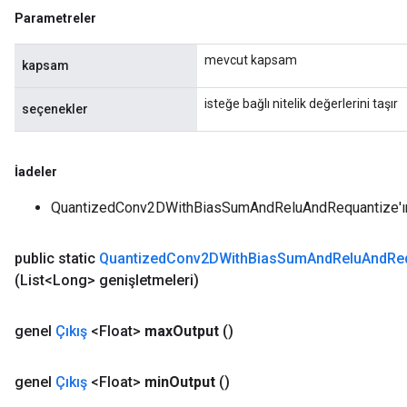
Parametreler
mevcut kapsam
kapsam
isteğe bağlı nitelik değerlerini taşır
seçenekler
İadeler
QuantizedConv2DWithBiasSumAndReluAndRequantize'ın 
public static
Quantized
Conv2DWith
Bias
Sum
And
Relu
And
Re
(List<Long> genişletmeleri)
genel
Çıkış
<Float>
max
Output
()
m
genel
Çıkış
<Float>
min
Output
()
rs