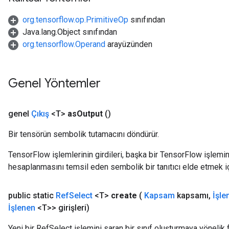
org.tensorflow.op.PrimitiveOp
sınıfından
Java.lang.Object sınıfından
org.tensorflow.Operand
arayüzünden
Genel Yöntemler
genel
Çıkış
<T>
as
Output
()
Bir tensörün sembolik tutamacını döndürür.
TensorFlow işlemlerinin girdileri, başka bir TensorFlow işleminin
hesaplanmasını temsil eden sembolik bir tanıtıcı elde etmek için
m
public static
Ref
Select
<T>
create
(
Kapsam
kapsamı
,
İşle
rs
İşlenen
<T>> girişleri)
ersGradAccumDebug
eters
Yeni bir RefSelect işlemini saran bir sınıf oluşturmaya yönelik 