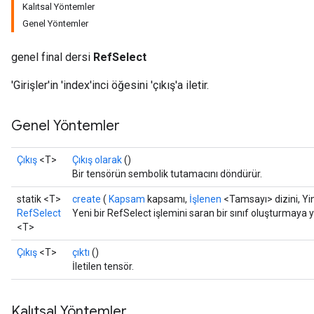
Kalıtsal Yöntemler
Genel Yöntemler
genel final dersi
RefSelect
'Girişler'in 'index'inci öğesini 'çıkış'a iletir.
Genel Yöntemler
Çıkış
<T>
Çıkış olarak
()
Bir tensörün sembolik tutamacını döndürür.
statik <T>
create
(
Kapsam
kapsamı,
İşlenen
<Tamsayı> dizini, Yi
RefSelect
Yeni bir RefSelect işlemini saran bir sınıf oluşturmaya 
<T>
Çıkış
<T>
çıktı
()
İletilen tensör.
Kalıtsal Yöntemler