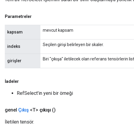
metersGradAccumDebug
ters
Parametreler
metersGradAccumDebug
ropParameters
mevcut kapsam
s
kapsam
ersGradAccumDebug
Seçilen girişi belirleyen bir skaler.
atorParameters
indeks
imatorParametersGradAccumDebug
Biri "çıkışa" iletilecek olan referans tensörlerin list
ghtParameters
girişler
meters
ametersGradAccumDebug
adParameters
İadeler
radParametersGradAccumDebug
RefSelect'in yeni bir örneği
rameters
ParametersGradAccumDebug
genel
Çıkış
<T>
çıkışı
()
eters
metersGradAccumDebug
İletilen tensör.
ientDescentParameters
dientDescentParametersGradAccumDebug