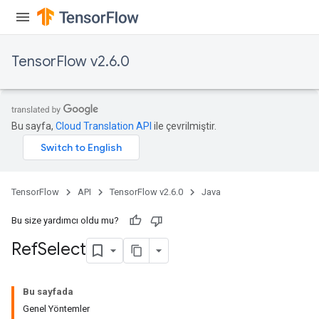
TensorFlow v2.6.0
Bu sayfa,
Cloud Translation API
ile çevrilmiştir.
TensorFlow
API
TensorFlow v2.6.0
Java
Bu size yardımcı oldu mu?
Ref
Select
Bu sayfada
Genel Yöntemler