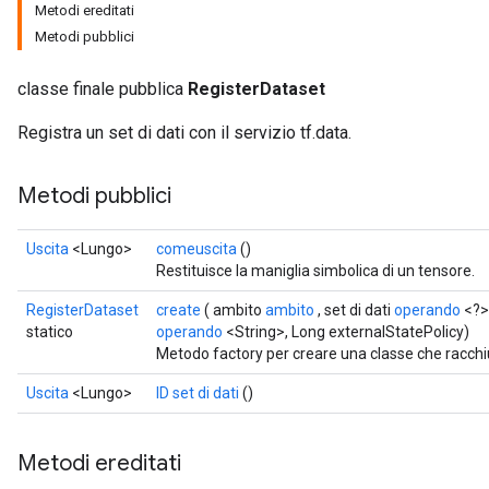
Metodi ereditati
Metodi pubblici
classe finale pubblica
RegisterDataset
Registra un set di dati con il servizio tf.data.
Metodi pubblici
Uscita
<Lungo>
comeuscita
()
Restituisce la maniglia simbolica di un tensore.
RegisterDataset
create
( ambito
ambito
, set di dati
operando
<?>,
statico
operando
<String>, Long externalStatePolicy)
Metodo factory per creare una classe che racch
Uscita
<Lungo>
ID set di dati
()
Metodi ereditati