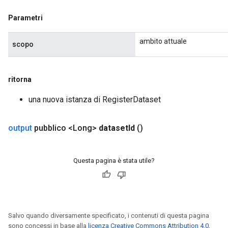
metersGradAccumDebug
ropParameters
Parametri
s
ersGradAccumDebug
ambito attuale
scopo
atorParameters
imatorParametersGradAccumDebug
ghtParameters
ritorna
meters
una nuova istanza di RegisterDataset
ametersGradAccumDebug
adParameters
radParametersGradAccumDebug
output
pubblico <Long>
dataset
Id
()
rameters
ParametersGradAccumDebug
Questa pagina è stata utile?
eters
metersGradAccumDebug
ientDescentParameters
dientDescentParametersGradAccumDebug
Salvo quando diversamente specificato, i contenuti di questa pagina
sono concessi in base alla
licenza Creative Commons Attribution 4.0
,