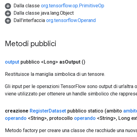
Dalla classe
org.tensorflow.op.PrimitiveOp
Dalla classe java.lang.Object
Dall'interfaccia
org.tensorflow.Operand
Metodi pubblici
output
pubblico <Long>
as
Output
()
Restituisce la maniglia simbolica di un tensore.
Gli input per le operazioni TensorFlow sono output di un'alt
m
viene utilizzato per ottenere un handle simbolico che rappresent
rs
ersGradAccumDebug
creazione
Register
Dataset
pubblico statico
(ambito
ambit
eters
operando
<String>
,
protocollo
operando
<String>
,
Long ext
metersGradAccumDebug
Metodo factory per creare una classe che racchiude una nuov
ters