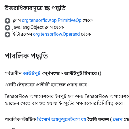
উত্তরাধিকারসূত্রে প্রাপ্ত পদ্ধতি
ক্লাস
org.tensorflow.op.PrimitiveOp
থেকে
java.lang.Object ক্লাস থেকে
ইন্টারফেস
org.tensorflow.Operand
থেকে
m
পাবলিক পদ্ধতি
rs
ersGradAccumDebug
eters
সর্বজনীন
আউটপুট
<পূর্ণসংখ্যা>
আউটপুট হিসাবে
()
metersGradAccumDebug
ters
একটি টেনসরের প্রতীকী হ্যান্ডেল প্রদান করে।
metersGradAccumDebug
TensorFlow অপারেশনের ইনপুট হল অন্য TensorFlow অপারেশনে
ropParameters
হ্যান্ডেল পেতে ব্যবহৃত হয় যা ইনপুটের গণনাকে প্রতিনিধিত্ব করে।
s
ersGradAccumDebug
atorParameters
পাবলিক স্ট্যাটিক
রিসোর্স অ্যাকুমুলেটরসংখ্যা
তৈরি করুন
(
স্কোপ
স্ক
imatorParametersGradAccumDebug