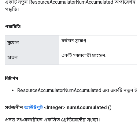
একটি নতুন ResourceAccumulatorNumAccumulated অপারেশন ম
ghtParameters
পদ্ধতি।
meters
ametersGradAccumDebug
adParameters
পরামিতি
radParametersGradAccumDebug
rameters
বর্তমান সুযোগ
সুযোগ
ParametersGradAccumDebug
eters
একটি সঞ্চয়কারী হ্যান্ডেল.
হাতল
metersGradAccumDebug
ientDescentParameters
dientDescentParametersGradAccumDebug
রিটার্নস
ResourceAccumulatorNumAccumulated এর একটি নতুন 
সর্বজনীন
আউটপুট
<Integer>
num
Accumulated
()
প্রদত্ত সঞ্চয়কারীতে একত্রিত গ্রেডিয়েন্টের সংখ্যা।