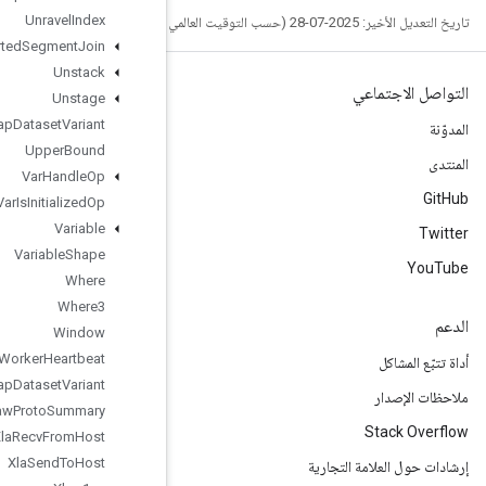
Unravel
Index
Unsorted
Segment
Join
Unstack
Unstage
Unwrap
Dataset
Variant
Upper
Bound
Var
Handle
Op
Var
Is
Initialized
Op
Variable
Variable
Shape
Where
Where3
Window
Worker
Heartbeat
Wrap
Dataset
Variant
Write
Raw
Proto
Summary
Xla
Recv
From
Host
Xla
Send
To
Host