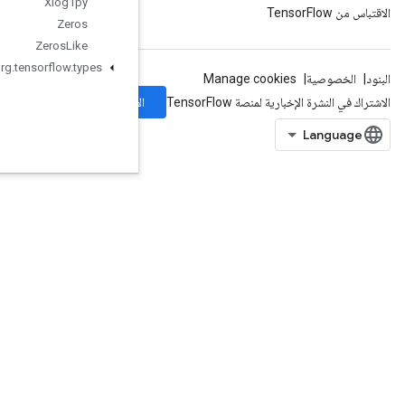
Xlog1py
Zeros
Zeros
Like
org
.
tensorflow
.
types
الاشتراك