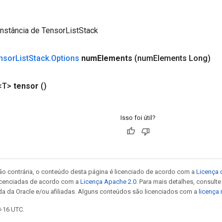
nstância de TensorListStack
nsor
List
Stack
.
Options
num
Elements
(num
Elements Long)
<T>
tensor
()
Isso foi útil?
ão contrária, o conteúdo desta página é licenciado de acordo com a
Licença 
icenciadas de acordo com a
Licença Apache 2.0
. Para mais detalhes, consult
da da Oracle e/ou afiliadas. Alguns conteúdos são licenciados com a
licença
8-16 UTC.