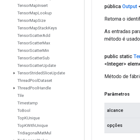
Tensor
Map
Insert
pública
Output
Tensor
Map
Lookup
Retorna o identi
Tensor
Map
Size
Tensor
Map
Stack
Keys
As entradas par
Tensor
Scatter
Add
método é usado p
Tensor
Scatter
Max
Tensor
Scatter
Min
public static
Te
Tensor
Scatter
Sub
<Integer> elem
Tensor
Scatter
Update
Tensor
Strided
Slice
Update
Método de fábri
Thread
Pool
Dataset
Thread
Pool
Handle
Parâmetros
Tile
Timestamp
alcance
To
Bool
Top
KUnique
opções
Top
KWith
Unique
Tridiagonal
Mat
Mul