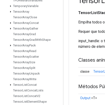
Tensor
L
TPUReshard
Variables
Temporary
Variable
Tensor
Array
TensorListSta
Tensor
Array
Close
Empilha todos os
Tensor
Array
Concat
Tensor
Array
Gather
Requer que tod
Tensor
Array
Grad
Tensor
Array
Grad
With
Shape
input_handle: o 
Tensor
Array
Pack
número de eleme
Tensor
Array
Read
Tensor
Array
Scatter
Classes ani
Tensor
Array
Size
Tensor
Array
Split
classe
TensorL
Tensor
Array
Unpack
Tensor
Array
Write
Tensor
List
Concat
Métodos Púb
Tensor
List
Concat
Lists
Tensor
List
Concat
V2
Output
<T>
Tensor
List
Element
Shape