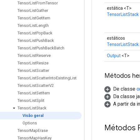
Tensor
List
From
Tensor
estática <T>
Tensor
List
Gather
TensorListStack
Tensor
List
Get
Item
Tensor
List
Length
Tensor
List
Pop
Back
estáticos
Tensor
List
Push
Back
TensorListStack
Tensor
List
Push
Back
Batch
Output
<T>
Tensor
List
Reserve
Tensor
List
Resize
Tensor
List
Scatter
Métodos he
Tensor
List
Scatter
Into
Existing
List
Tensor
List
Scatter
V2
De classe
o
Tensor
List
Set
Item
Da classe ja
Tensor
List
Split
A partir da 
Tensor
List
Stack
Visão geral
Options
Métodos P
Tensor
Map
Erase
Tensor
Map
Has
Key