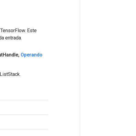
 TensorFlow. Este
da entrada.
ut
Handle
,
Operando
ListStack.