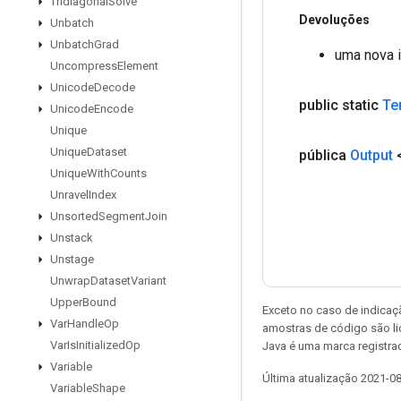
Tridiagonal
Solve
Devoluções
Unbatch
Unbatch
Grad
uma nova i
Uncompress
Element
Unicode
Decode
public static
Te
Unicode
Encode
Unique
Unique
Dataset
pública
Output
Unique
With
Counts
Unravel
Index
Unsorted
Segment
Join
Unstack
Unstage
Unwrap
Dataset
Variant
Upper
Bound
Exceto no caso de indicaç
Var
Handle
Op
amostras de código são l
Var
Is
Initialized
Op
Java é uma marca registra
Variable
Última atualização 2021-0
Variable
Shape