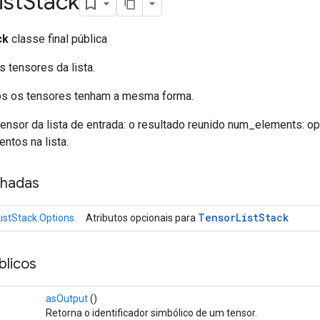
ist
Stack
ck
classe final pública
 tensores da lista.
os os tensores tenham a mesma forma.
tensor da lista de entrada: o resultado reunido num_elements: opc
ntos na lista.
nhadas
Tensor
List
Stack
istStack.Options
Atributos opcionais para
licos
asOutput
()
Retorna o identificador simbólico de um tensor.