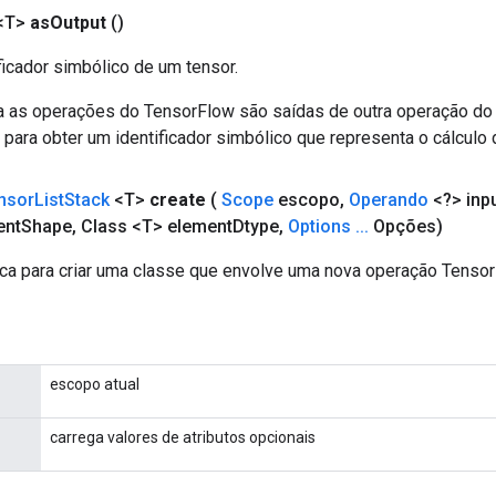
<T>
as
Output
()
ficador simbólico de um tensor.
a as operações do TensorFlow são saídas de outra operação do
ara obter um identificador simbólico que representa o cálculo 
nsor
List
Stack
<T>
create
(
Scope
escopo
,
Operando
<?> inp
ent
Shape
,
Class <T> element
Dtype
,
Options
.
.
.
Opções)
ca para criar uma classe que envolve uma nova operação Tensor
escopo atual
carrega valores de atributos opcionais