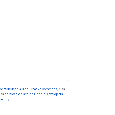
de atribuição 4.0 do Creative Commons
, e as
e as
políticas do site do Google Developers
.
 numpy
.