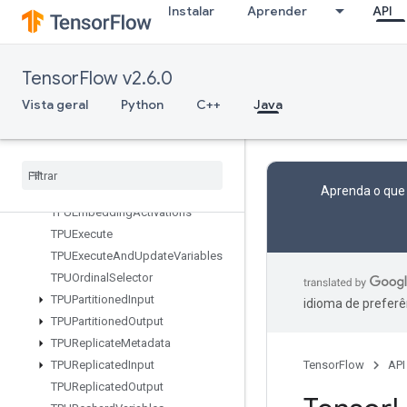
Instalar
Aprender
API
StridedSliceAssign
StridedSliceGrad
StringLower
TensorFlow v2.6.0
StringNGrams
Vista geral
StringUpper
Python
C++
Java
Sum
Switch
Cond
TPUCompilation
Result
TPUCompile
Succeeded
Assert
Aprenda o que
TPUEmbedding
Activations
TPUExecute
TPUExecute
And
Update
Variables
TPUOrdinal
Selector
TPUPartitioned
Input
idioma de preferê
TPUPartitioned
Output
TPUReplicate
Metadata
TPUReplicated
Input
TensorFlow
API
TPUReplicated
Output