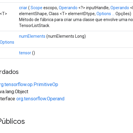
criar
(
Scope
escopo,
Operando
<?> inputHandle,
Operando
<
<T>
elementShape, Class <T> elementDtype,
Options ...
Opções)
Método de fábrica para criar uma classe que envolve uma n
TensorListStack.
numElements
(numElements Long)
.Options
tensor
()
rdados
rg.tensorflow.op.PrimitiveOp
va.lang.Object
interface
org.tensorflow.Operand
úblicos