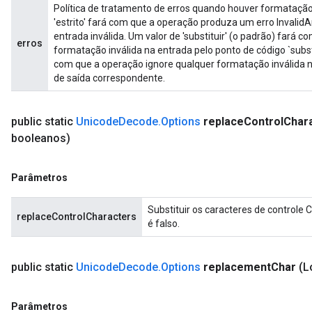
Política de tratamento de erros quando houver formatação 
'estrito' fará com que a operação produza um erro Inval
entrada inválida. Um valor de 'substituir' (o padrão) fará 
erros
formatação inválida na entrada pelo ponto de código `substi
com que a operação ignore qualquer formatação inválida 
de saída correspondente.
public static
Unicode
Decode
.
Options
replace
Control
Char
booleanos)
Parâmetros
Substituir os caracteres de controle 
replaceControlCharacters
é falso.
public static
Unicode
Decode
.
Options
replacement
Char
(L
Parâmetros