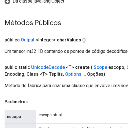
Da classe java.lang.Object
Métodos Públicos
x
pública
Output
<Integer>
char
Values
()
Um tensor int32 1D contendo os pontos de código decodifica
public static
Unicode
Decode
<T>
create
(
Scope
escopo
,
Encoding
,
Class <T> Tsplits
,
Options
.
.
.
Opções)
Método de fábrica para criar uma classe que envolve uma n
Parâmetros
escopo atual
escopo