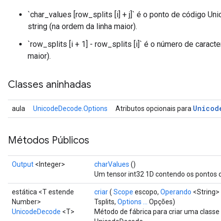
`char_values ​​[row_splits [i] + j]` é o ponto de código U
string (na ordem da linha maior).
`row_splits [i + 1] - row_splits [i]` é o número de caract
maior).
Classes aninhadas
Unicod
aula
UnicodeDecode.Options
Atributos opcionais para
Métodos Públicos
Output
<Integer>
charValues
()
Um tensor int32 1D contendo os pontos d
estática <T estende
criar
(
Scope
escopo,
Operando
<String> 
Number>
Tsplits,
Options ...
Opções)
UnicodeDecode
<T>
Método de fábrica para criar uma class