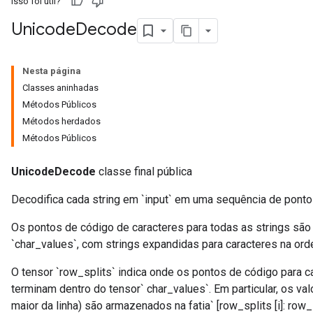
Isso foi útil?
Unicode
Decode
Nesta página
Classes aninhadas
Métodos Públicos
Métodos herdados
Métodos Públicos
UnicodeDecode
classe final pública
Decodifica cada string em `input` em uma sequência de ponto
Os pontos de código de caracteres para todas as strings são
`char_values`, com strings expandidas para caracteres na orde
O tensor `row_splits` indica onde os pontos de código para 
terminam dentro do tensor` char_values`. Em particular, os val
maior da linha) são armazenados na fatia` [row_splits [i]: row_s