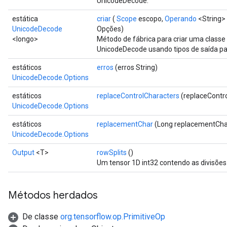
UnicodeDecode.
estática
criar
(
Scope
escopo,
Operando
<String> 
UnicodeDecode
Opções)
<longo>
Método de fábrica para criar uma class
UnicodeDecode usando tipos de saída pa
estáticos
erros
(erros String)
UnicodeDecode.Options
estáticos
replaceControlCharacters
(replaceContr
UnicodeDecode.Options
estáticos
replacementChar
(Long replacementCha
UnicodeDecode.Options
Output
<T>
rowSplits
()
Um tensor 1D int32 contendo as divisões 
Métodos herdados
De classe
org.tensorflow.op.PrimitiveOp