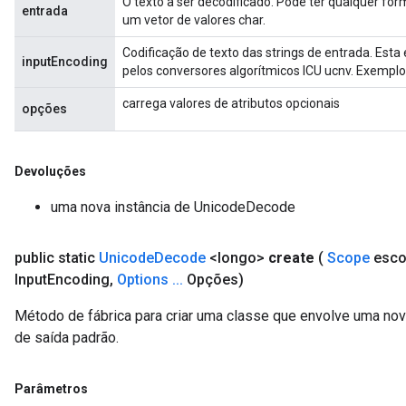
O texto a ser decodificado. Pode ter qualquer fo
entrada
um vetor de valores char.
Codificação de texto das strings de entrada. Est
inputEncoding
pelos conversores algorítmicos ICU ucnv. Exemplos: 
carrega valores de atributos opcionais
opções
Devoluções
uma nova instância de UnicodeDecode
public static
Unicode
Decode
<longo>
create
(
Scope
esco
Input
Encoding
,
Options
.
.
.
Opções)
Método de fábrica para criar uma classe que envolve uma n
de saída padrão.
Parâmetros