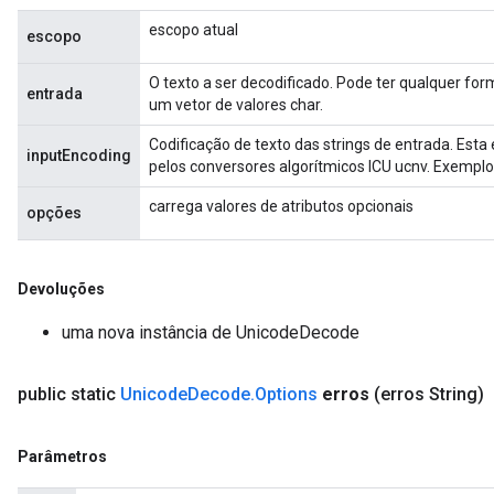
escopo atual
escopo
O texto a ser decodificado. Pode ter qualquer fo
entrada
um vetor de valores char.
Codificação de texto das strings de entrada. Est
inputEncoding
pelos conversores algorítmicos ICU ucnv. Exemplos: 
carrega valores de atributos opcionais
opções
Devoluções
uma nova instância de UnicodeDecode
public static
Unicode
Decode
.
Options
erros
(erros String)
Parâmetros