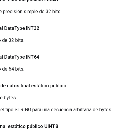
e precisión simple de 32 bits.
nal Data
Type
INT32
 de 32 bits.
nal Data
Type
INT64
 de 64 bits.
 de datos final estático público
e bytes.
l tipo STRING para una secuencia arbitraria de bytes.
inal estático público
UINT8