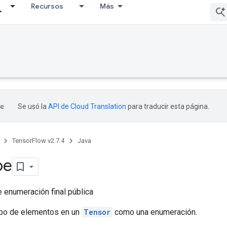
Recursos
Más
Se usó la
API de Cloud Translation
para traducir esta página.
TensorFlow v2.7.4
Java
pe
 enumeración final pública
ipo de elementos en un
Tensor
como una enumeración.