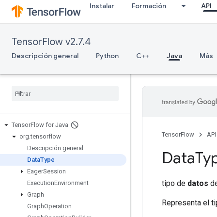
Instalar
Formación
API
TensorFlow v2.7.4
Descripción general
Python
C++
Java
Más
Tensor
Flow for Java
TensorFlow
API
org
.
tensorflow
Descripción general
Data
Ty
Data
Type
Eager
Session
tipo de
datos
de
Execution
Environment
Graph
Representa el t
Graph
Operation