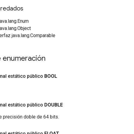
redados
java.lang.Enum
java.lang.Object
erfaz java.lang.Comparable
e enumeración
inal estático público
BOOL
inal estático público
DOUBLE
e precisión doble de 64 bits.
inal estático público
FLOAT