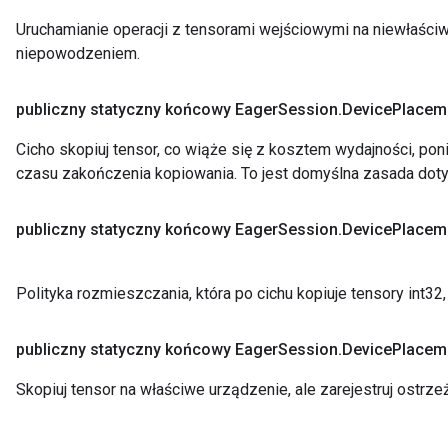
Uruchamianie operacji z tensorami wejściowymi na niewłaśc
niepowodzeniem.
publiczny statyczny końcowy Eager
Session
.
Device
Placem
Cicho skopiuj tensor, co wiąże się z kosztem wydajności, po
czasu zakończenia kopiowania. To jest domyślna zasada dot
publiczny statyczny końcowy Eager
Session
.
Device
Placem
Polityka rozmieszczania, która po cichu kopiuje tensory int32, 
publiczny statyczny końcowy Eager
Session
.
Device
Placem
Skopiuj tensor na właściwe urządzenie, ale zarejestruj ostrze