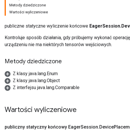
Metody dziedziczone
Wartości wyliczeniowe
publiczne statyczne wyliczenie końcowe
EagerSession.Dev
Kontroluje sposób działania, gdy próbujemy wykonać operację
urządzeniu nie ma niektórych tensorów wejściowych.
Metody dziedziczone
Z klasy java.lang.Enum
Z klasy java.lang.Object
Z interfejsu java.lang.Comparable
Wartości wyliczeniowe
publiczny statyczny końcowy Eager
Session
.
Device
Placem