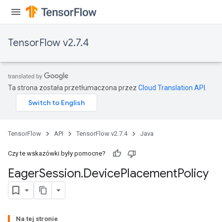
TensorFlow v2.7.4
Ta strona została przetłumaczona przez
Cloud Translation API
.
TensorFlow
API
TensorFlow v2.7.4
Java
Czy te wskazówki były pomocne?
Eager
Session
.
Device
Placement
Policy
Na tej stronie