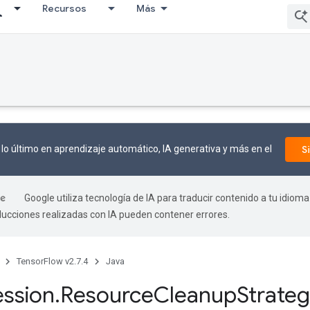
Recursos
Más
lo último en aprendizaje automático, IA generativa y más en el
S
Google utiliza tecnología de IA para traducir contenido a tu idioma
aducciones realizadas con IA pueden contener errores.
TensorFlow v2.7.4
Java
ession
.
Resource
Cleanup
Strate