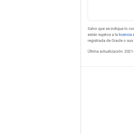
Salvo que se indique lo con
están sujetos a la
licencia
registrada de Oracle o sus 
Última actualización: 2021
Mantente conectado
Blog
Foro
GitHub
Twitter
YouTube