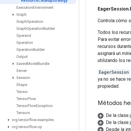
Resource
Cleanup
Strategy
Execution
Environment
EagerSession.
Graph
Controla cómo s
Graph
Operation
Graph
Operation
Builder
Todos los recur
Operand
Para evitar err
Operation
recursos durante
Operation
Builder
asignará un míni
Output
utilizando los re
Saved
Model
Bundle
Server
EagerSession
Session
ya no se hace re
Shape
propiedad.
Tensor
Tensor
Flow
Métodos he
Tensor
Flow
Exception
Tensors
De la clase 
org
.
tensorflow
.
examples
De la clase 
org
.
tensorflow
.
op
Desde la int