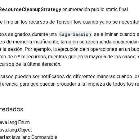
ResourceCleanupStrategy
enumeración public static final
e limpian los recursos de TensorFlow cuando ya no se necesitan
sos asignados durante una
EagerSession
se eliminan cuando se
ores de memoria insuficiente, también se recomienda encarecida
 la sesión. Por ejemplo, la ejecución de n operaciones en un bu
mo de n * m recursos, mientras que en la mayoría de los casos,
cursos de la última iteración.
casos pueden ser notificados de diferentes maneras cuando lo
ferencia, para que puedan proceder a la limpieza de todos los r
redados
java.lang.Enum
java.lang.Object
erfaz java.lang.Comparable