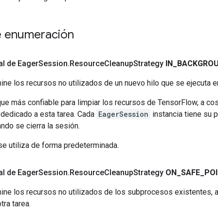
e enumeración
nal de Eager
Session
.
Resource
Cleanup
Strategy
IN
_
BACKGRO
ine los recursos no utilizados de un nuevo hilo que se ejecuta 
ue más confiable para limpiar los recursos de TensorFlow, a cost
l dedicado a esta tarea. Cada
EagerSession
instancia tiene su p
ndo se cierra la sesión.
se utiliza de forma predeterminada.
nal de Eager
Session
.
Resource
Cleanup
Strategy
ON
_
SAFE
_
PO
mine los recursos no utilizados de los subprocesos existentes,
ra tarea.