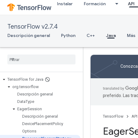
Instalar
Formación
API
TensorFlow v2.7.4
Descripción general
Python
C++
Java
Más
Conozca 
Tensor
Flow for Java
org
.
tensorflow
Descripción general
preferido. Las tr
Data
Type
Eager
Session
Descripción general
TensorFlow
API
Device
Placement
Policy
Eager
S
Options