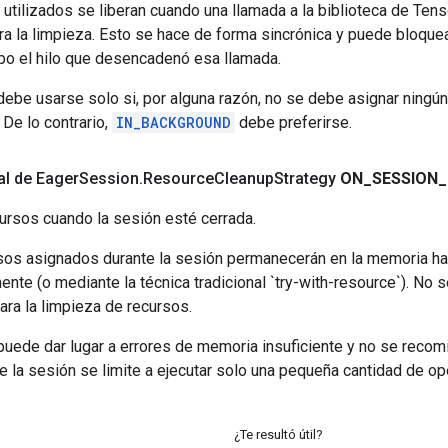
utilizados se liberan cuando una llamada a la biblioteca de Tens
a la limpieza. Esto se hace de forma sincrónica y puede bloquea
po el hilo que desencadenó esa llamada.
debe usarse solo si, por alguna razón, no se debe asignar ningú
 De lo contrario,
IN_BACKGROUND
debe preferirse.
nal de Eager
Session
.
Resource
Cleanup
Strategy
ON
_
SESSION
_
ursos cuando la sesión esté cerrada.
sos asignados durante la sesión permanecerán en la memoria ha
mente (o mediante la técnica tradicional `try-with-resource`). No s
para la limpieza de recursos.
 puede dar lugar a errores de memoria insuficiente y no se reco
e la sesión se limite a ejecutar solo una pequeña cantidad de op
¿Te resultó útil?