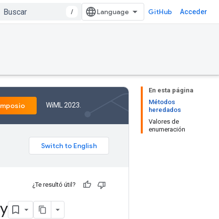
/
GitHub
Acceder
En esta página
Métodos
WiML 2023.
imposio
heredados
Valores de
enumeración
¿Te resultó útil?
gy