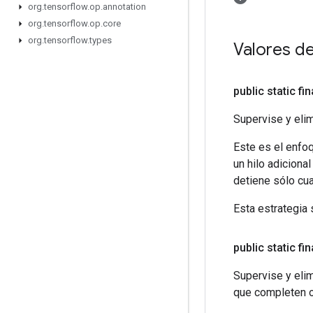
org
.
tensorflow
.
op
.
annotation
org
.
tensorflow
.
op
.
core
org
.
tensorflow
.
types
Valores d
public static fi
Supervise y elim
Este es el enfoq
un hilo adiciona
detiene sólo cua
Esta estrategia 
public static fi
Supervise y eli
que completen ot