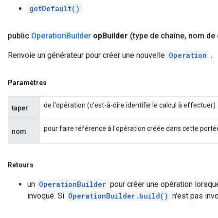
getDefault()
public
Operation
Builder
op
Builder
(type de chaîne
,
nom de 
Renvoie un générateur pour créer une nouvelle
Operation
.
Paramètres
de l'opération (c'est-à-dire identifie le calcul à effectuer)
taper
pour faire référence à l'opération créée dans cette port
nom
Retours
un
OperationBuilder
pour créer une opération lorsq
invoqué. Si
OperationBuilder.build()
n'est pas invo