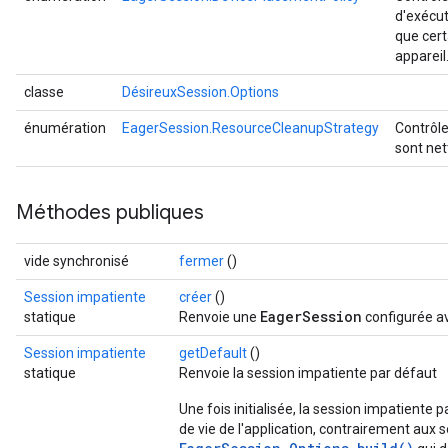
d'exécut
que cert
appareil
classe
DésireuxSession.Options
énumération
EagerSession.ResourceCleanupStrategy
Contrôle
sont net
Méthodes publiques
vide synchronisé
fermer
()
Session impatiente
créer
()
EagerSession
statique
Renvoie une
configurée av
Session impatiente
getDefault
()
statique
Renvoie la session impatiente par défaut
Une fois initialisée, la session impatiente 
de vie de l'application, contrairement aux