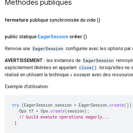
Méthodes publiques
fermeture
publique synchronisée du vide
()
public statique
Eager
Session
créer
()
Renvoie une
EagerSession
configurée avec les options par 
AVERTISSEMENT :
les instances de
EagerSession
renvoyée
explicitement libérées en appelant
close()
lorsqu'elles ne s
réalisé en utilisant la technique « essayer avec des ressource
Exemple d'utilisation :
try
(
EagerSession
session
=
EagerSession
.
create
())
Ops
tf
=
Ops
.
create
(
session
);
// build execute operations eagerly...
}