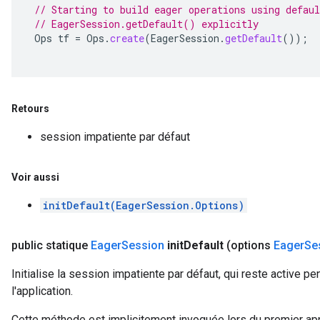
// Starting to build eager operations using defaul
// EagerSession.getDefault() explicitly
Ops
tf
=
Ops
.
create
(
EagerSession
.
getDefault
());
Retours
session impatiente par défaut
Voir aussi
initDefault(EagerSession.Options)
public statique
Eager
Session
init
Default
(options
Eager
Se
Initialise la session impatiente par défaut, qui reste active pe
l'application.
Cette méthode est implicitement invoquée lors du premier ap