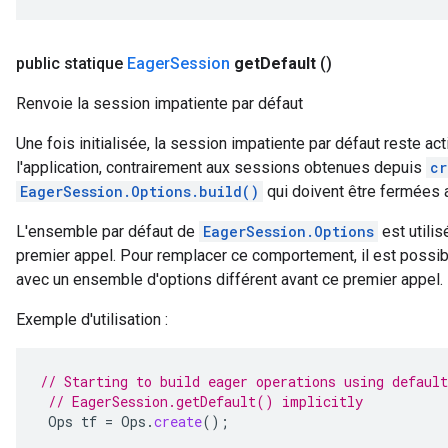
public statique
Eager
Session
get
Default
()
Renvoie la session impatiente par défaut
Une fois initialisée, la session impatiente par défaut reste ac
l'application, contrairement aux sessions obtenues depuis
cr
EagerSession.Options.build()
qui doivent être fermées ap
L'ensemble par défaut de
EagerSession.Options
est utilis
premier appel. Pour remplacer ce comportement, il est possi
avec un ensemble d'options différent avant ce premier appel.
Exemple d'utilisation :
// Starting to build eager operations using default
// EagerSession.getDefault() implicitly
Ops
tf
=
Ops
.
create
();