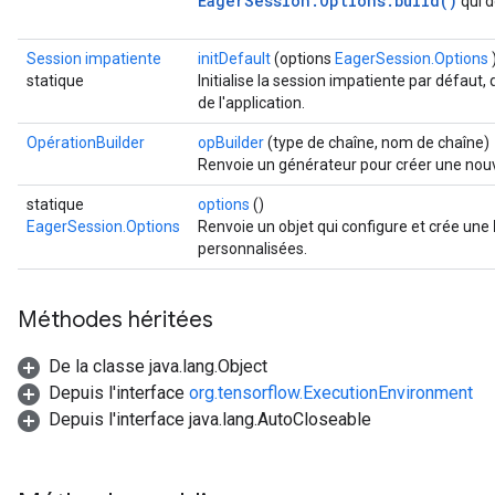
EagerSession.Options.build()
qui d
Session impatiente
initDefault
(options
EagerSession.Options
statique
Initialise la session impatiente par défaut,
de l'application.
OpérationBuilder
opBuilder
(type de chaîne, nom de chaîne)
Renvoie un générateur pour créer une nou
statique
options
()
EagerSession.Options
Renvoie un objet qui configure et crée une
personnalisées.
Méthodes héritées
De la classe java.lang.Object
Depuis l'interface
org.tensorflow.ExecutionEnvironment
Depuis l'interface java.lang.AutoCloseable