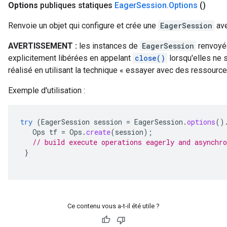
Options
publiques statiques
Eager
Session
.
Options
()
Renvoie un objet qui configure et crée une
EagerSession
ave
AVERTISSEMENT :
les instances de
EagerSession
renvoyée
explicitement libérées en appelant
close()
lorsqu'elles ne s
réalisé en utilisant la technique « essayer avec des ressource
Exemple d'utilisation :
try
(
EagerSession
session
=
EagerSession
.
options
()
Ops
tf
=
Ops
.
create
(
session
);
// build execute operations eagerly and asynchro
}
Ce contenu vous a-t-il été utile ?