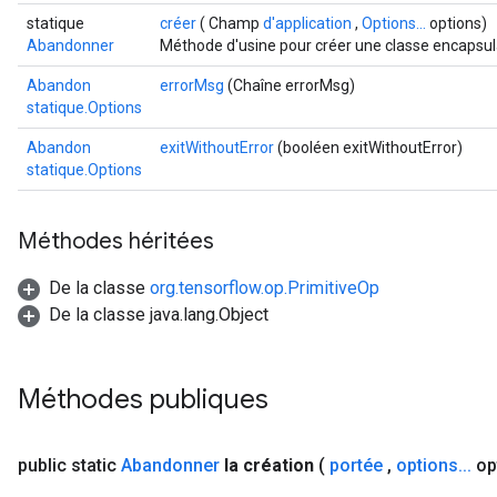
statique
créer
( Champ
d'application
,
Options...
options)
Abandonner
Méthode d'usine pour créer une classe encapsul
Abandon
errorMsg
(Chaîne errorMsg)
statique.Options
Abandon
exitWithoutError
(booléen exitWithoutError)
statique.Options
Méthodes héritées
De la classe
org.tensorflow.op.PrimitiveOp
De la classe java.lang.Object
Méthodes publiques
public static
Abandonner
la création
(
portée
,
options
.
.
.
op