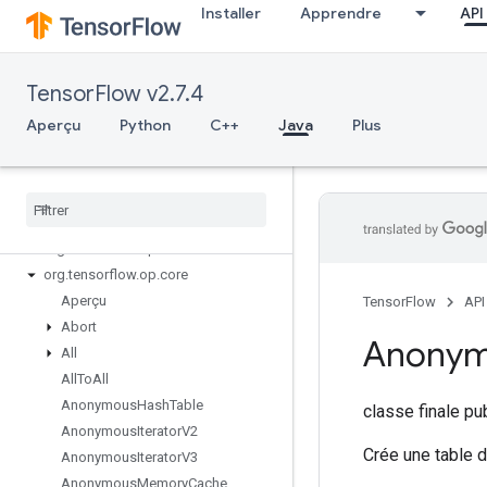
Installer
Apprendre
API
TensorFlow v2.7.4
Aperçu
Python
C++
Java
Plus
TensorFlow for Java
org
.
tensorflow
org
.
tensorflow
.
examples
org
.
tensorflow
.
op
org
.
tensorflow
.
op
.
annotation
org
.
tensorflow
.
op
.
core
Aperçu
TensorFlow
API
Abort
Anony
All
All
To
All
Anonymous
Hash
Table
classe finale p
Anonymous
Iterator
V2
Crée une table 
Anonymous
Iterator
V3
Anonymous
Memory
Cache