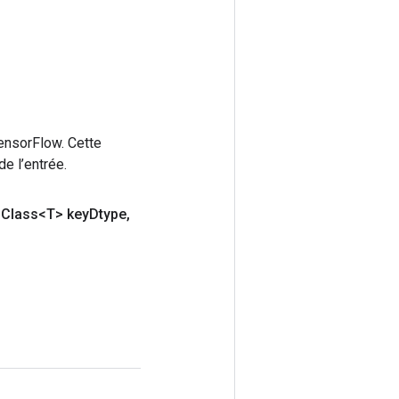
ensorFlow. Cette
e l’entrée.
Class<T> key
Dtype
,