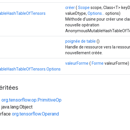
créer
(
Scope
scope, Class<T> keyD
bleHashTableOfTensors
valueDtype,
Options...
options)
Méthode d'usine pour créer une cl
nouvelle opération
AnonymousMutableHashTableOfTe
poignée de table
()
Handle de ressource vers la ressou
nouvellement créée.
valeurForme
(
Forme
valeurForme)
leHashTableOfTensors.Options
éritées
e
org.tensorflow.op.PrimitiveOp
 java.lang.Object
erface
org.tensorflow.Operand