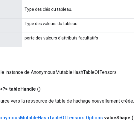
Type des clés du tableau.
Type des valeurs du tableau.
porte des valeurs d'attributs facultatifs
lle instance de AnonymousMutableHashTableOfTensors
 <?>
table
Handle
()
urce vers la ressource de table de hachage nouvellement créée.
onymous
Mutable
Hash
Table
Of
Tensors
.
Options
value
Shape