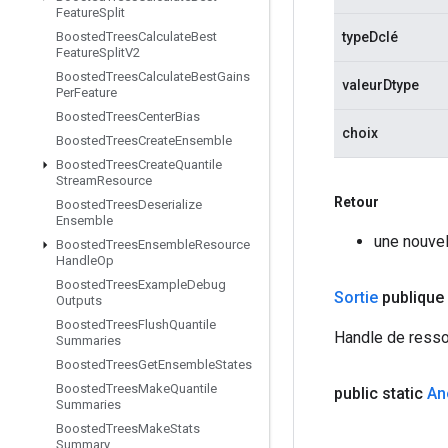
Feature
Split
typeDclé
Boosted
Trees
Calculate
Best
Feature
Split
V2
Boosted
Trees
Calculate
Best
Gains
valeurDtype
Per
Feature
Boosted
Trees
Center
Bias
choix
Boosted
Trees
Create
Ensemble
Boosted
Trees
Create
Quantile
Stream
Resource
Retour
Boosted
Trees
Deserialize
Ensemble
une nouve
Boosted
Trees
Ensemble
Resource
Handle
Op
Boosted
Trees
Example
Debug
Sortie
publique
Outputs
Boosted
Trees
Flush
Quantile
Handle de resso
Summaries
Boosted
Trees
Get
Ensemble
States
Boosted
Trees
Make
Quantile
public static
An
Summaries
Boosted
Trees
Make
Stats
Summary