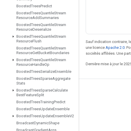
Boosted
Trees
Predict
Boosted
Trees
Quantile
Stream
Resource
Add
Summaries
Boosted
Trees
Quantile
Stream
Resource
Deserialize
Boosted
Trees
Quantile
Stream
Resource
Flush
Sauf indication contraire, 
une licence
Apache 2.0
. P
Boosted
Trees
Quantile
Stream
Resource
Get
Bucket
Boundaries
sociétés affiliées. Une part
Boosted
Trees
Quantile
Stream
Dernière mise à jour le 202
Resource
Handle
Op
Boosted
Trees
Serialize
Ensemble
Boosted
Trees
Sparse
Aggregate
Stats
Rester connecté
Boosted
Trees
Sparse
Calculate
Best
Feature
Split
Blog
Boosted
Trees
Training
Predict
Forum
Boosted
Trees
Update
Ensemble
Boosted
Trees
Update
Ensemble
V2
GitHub
Broadcast
Dynamic
Shape
Twitter
Broadcast
Gradient
Args