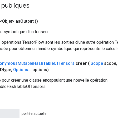
 publiques
<Objet>
as
Output
()
le symbolique d'un tenseur.
 opérations TensorFlow sont les sorties d'une autre opération T
isée pour obtenir un handle symbolique qui représente le calcul d
onymous
Mutable
Hash
Table
Of
Tensors
créer
(
Scope
scope
,
Dtype
,
Options
.
.
.
options)
 pour créer une classe encapsulant une nouvelle opération
bleHashTableOfTensors.
portée actuelle