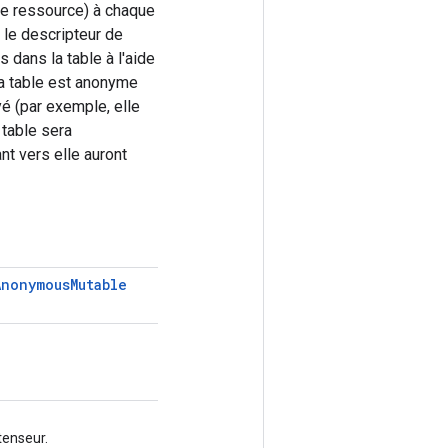
ue ressource) à chaque
 le descripteur de
 dans la table à l'aide
 La table est anonyme
é (par exemple, elle
 table sera
t vers elle auront
Anonymous
Mutable
tenseur.