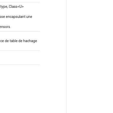
type, Class<U>
asse encapsulant une
nsors.
rce de table de hachage