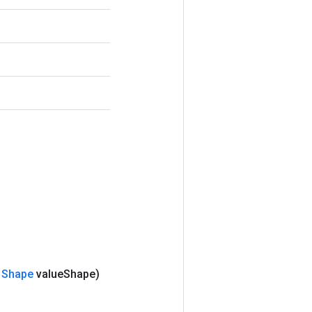
(
Shape
value
Shape)