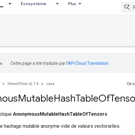
Écosystème
Plus
Cette page a été traduite par l'
API Cloud Translation
.
TensorFlow v2.7.4
Java
Ce co
mous
Mutable
Hash
Table
Of
Tenso
ublique
AnonymousMutableHashTableOfTensors
de hachage mutable anonyme vide de valeurs vectorielles.