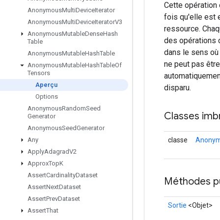
Cette opération
Anonymous
Multi
Device
Iterator
fois qu'elle est
Anonymous
Multi
Device
Iterator
V3
ressource. Chaqu
Anonymous
Mutable
Dense
Hash
des opérations d
Table
dans le sens où 
Anonymous
Mutable
Hash
Table
ne peut pas être
Anonymous
Mutable
Hash
Table
Of
Tensors
automatiquement
Aperçu
disparu.
Options
Anonymous
Random
Seed
Classes imb
Generator
Anonymous
Seed
Generator
classe
Anonym
Any
Apply
Adagrad
V2
Approx
Top
K
Assert
Cardinality
Dataset
Méthodes p
Assert
Next
Dataset
Assert
Prev
Dataset
Sortie
<Objet>
Assert
That