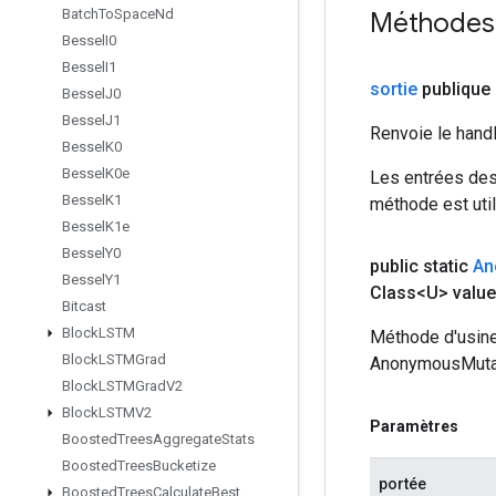
Batch
To
Space
Nd
Méthodes
Bessel
I0
Bessel
I1
sortie
publique 
Bessel
J0
Bessel
J1
Renvoie le hand
Bessel
K0
Bessel
K0e
Les entrées des
Bessel
K1
méthode est util
Bessel
K1e
Bessel
Y0
public static
An
Bessel
Y1
Class<U> value
Bitcast
Block
LSTM
Méthode d'usine
Block
LSTMGrad
AnonymousMuta
Block
LSTMGrad
V2
Block
LSTMV2
Paramètres
Boosted
Trees
Aggregate
Stats
Boosted
Trees
Bucketize
portée
Boosted
Trees
Calculate
Best