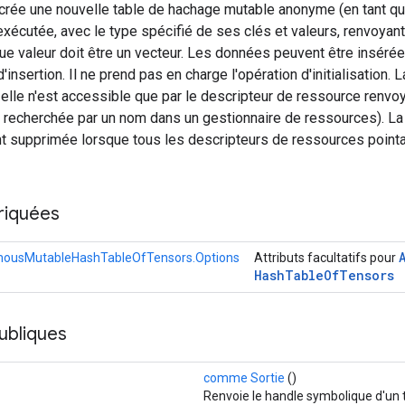
 crée une nouvelle table de hachage mutable anonyme (en tant q
 exécutée, avec le type spécifié de ses clés et valeurs, renvoyant
e valeur doit être un vecteur. Les données peuvent être insérées
'insertion. Il ne prend pas en charge l'opération d'initialisation.
elle n'est accessible que par le descripteur de ressource renvoy
 recherchée par un nom dans un gestionnaire de ressources). La
 supprimée lorsque tous les descripteurs de ressources pointan
riquées
ousMutableHashTableOfTensors.Options
Attributs facultatifs pour
Hash
Table
Of
Tensors
ubliques
comme Sortie
()
Renvoie le handle symbolique d'un 