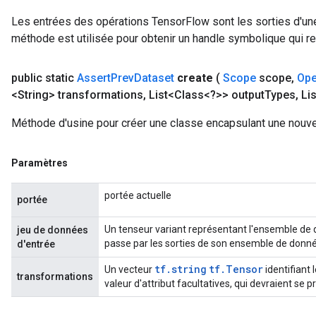
Les entrées des opérations TensorFlow sont les sorties d'une
t
méthode est utilisée pour obtenir un handle symbolique qui rep
public static
Assert
Prev
Dataset
create
(
Scope
scope
,
Ope
<String> transformations
,
List<Class<?>> output
Types
,
Li
Méthode d'usine pour créer une classe encapsulant une nouve
source
Paramètres
leOp
portée actuelle
portée
Un tenseur variant représentant l'ensemble de
jeu de données
passe par les sorties de son ensemble de donné
d'entrée
tf.string
tf.Tensor
Un vecteur
identifiant
transformations
valeur d'attribut facultatives, qui devraient s