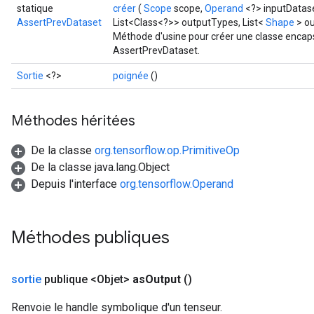
statique
créer
(
Scope
scope,
Operand
<?> inputDatas
AssertPrevDataset
List<Class<?>> outputTypes, List<
Shape
> o
Méthode d'usine pour créer une classe encap
AssertPrevDataset.
Sortie
<?>
poignée
()
Méthodes héritées
De la classe
org.tensorflow.op.PrimitiveOp
De la classe java.lang.Object
Depuis l'interface
org.tensorflow.Operand
Méthodes publiques
sortie
publique <Objet>
as
Output
()
Renvoie le handle symbolique d'un tenseur.