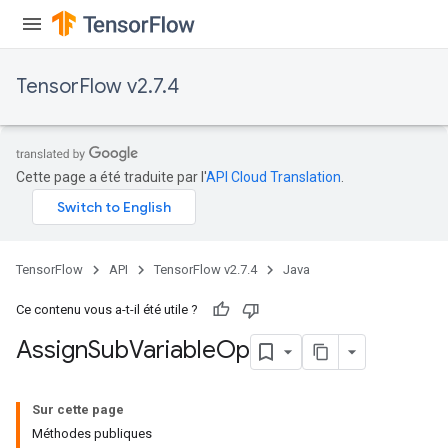
TensorFlow v2.7.4
rs
Cette page a été traduite par l'
API Cloud Translation
.
TensorFlow
API
TensorFlow v2.7.4
Java
Ce contenu vous a-t-il été utile ?
Assign
Sub
Variable
Op
Sur cette page
Méthodes publiques