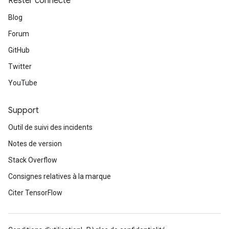
Rester connecté
Blog
eHandleOp
Forum
GitHub
ureSplit
Twitter
YouTube
Support
Outil de suivi des incidents
Notes de version
Stack Overflow
Consignes relatives à la marque
Citer TensorFlow