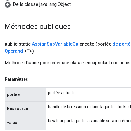
De la classe java.lang.Object
Méthodes publiques
public static
Assign
Sub
Variable
Op
create
(portée
de porté
Operand
<T>)
Méthode d'usine pour créer une classe encapsulant une nouv
Paramètres
portée actuelle
portée
t
handle de la ressource dans laquelle stocker l
Ressource
la valeur par laquelle la variable sera incréme
valeur