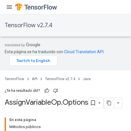
rs
TensorFlow v2.7.4
Esta página se ha traducido con
Cloud Translation API
.
TensorFlow
API
TensorFlow v2.7.4
Java
¿Te ha resultado útil?
Assign
Variable
Op
.
Options
En esta página
Métodos públicos