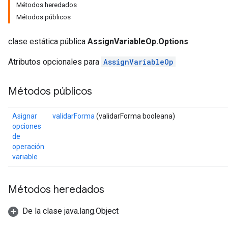
Métodos heredados
Métodos públicos
clase estática pública
AssignVariableOp.Options
Atributos opcionales para
AssignVariableOp
Métodos públicos
Asignar
validarForma
(validarForma booleana)
opciones
de
operación
variable
Métodos heredados
De la clase java.lang.Object