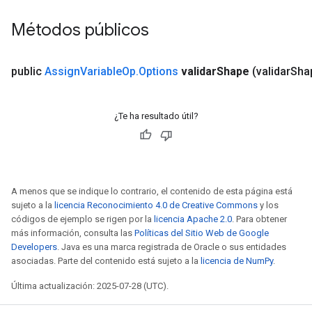
Métodos públicos
public
Assign
Variable
Op
.
Options
validar
Shape
(validar
Sha
¿Te ha resultado útil?
A menos que se indique lo contrario, el contenido de esta página está
sujeto a la
licencia Reconocimiento 4.0 de Creative Commons
y los
códigos de ejemplo se rigen por la
licencia Apache 2.0
. Para obtener
t
más información, consulta las
Políticas del Sitio Web de Google
Developers
. Java es una marca registrada de Oracle o sus entidades
asociadas. Parte del contenido está sujeto a la
licencia de NumPy
.
Última actualización: 2025-07-28 (UTC).