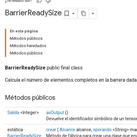
¿Te resultó útil?
Barrier
Ready
Size
En esta página
Métodos públicos
Métodos heredados
Métodos públicos
BarrierReadySize
public final class
Calcula el número de elementos completos en la barrera dada
Métodos públicos
Salida
<Integer>
asOutput
()
Devuelve el identificador simbólico de un tensor
estática
crear
(
Alcance
alcance,
operando
<String> ma
BarrierReadySize
Método de fábrica para crear una clase que e