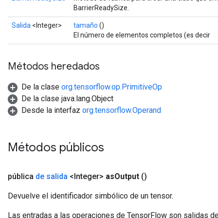
BarrierReadySize.
Salida
<Integer>
tamaño
()
El número de elementos completos (es decir
t
Métodos heredados
De la clase
org.tensorflow.op.PrimitiveOp
De la clase java.lang.Object
Desde la interfaz
org.tensorflow.Operand
source
Métodos públicos
leOp
pública
de salida
<Integer>
as
Output
()
Devuelve el identificador simbólico de un tensor.
Las entradas a las operaciones de TensorFlow son salidas de