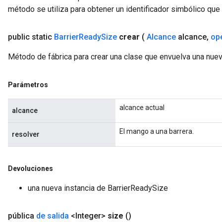
método se utiliza para obtener un identificador simbólico que 
public static
Barrier
Ready
Size
crear
(
Alcance
alcance
,
op
Método de fábrica para crear una clase que envuelva una nue
Parámetros
Flush
alcance actual
alcance
El mango a una barrera.
resolver
eHandleOp
Devoluciones
ureSplit
una nueva instancia de BarrierReadySize
pública
de salida
<Integer>
size
()