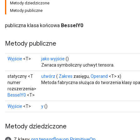
Metody dziedziczone
Metody publiczne
publiczna klasa końcowa
BesselY0
Metody publiczne
Wyjście
<T>
jako wyjście
()
t
Zwraca symboliczny uchwyt tensora.
statyczny <T
utwórz
(
Zakres
zasięgu,
Operand
<T> x)
numer
Metoda fabryczna służąca do tworzenia klasy op
rozszerzenia>
BesselY0
<T>
Wyjście
<T>
y
()
source
Metody dziedziczone
leOp
Z klasy
org.tensorflow.op.PrimitiveOp