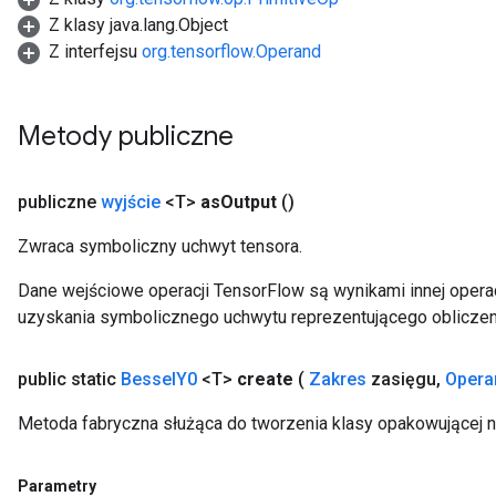
Z klasy java.lang.Object
Z interfejsu
org.tensorflow.Operand
Metody publiczne
publiczne
wyjście
<T>
as
Output
()
Zwraca symboliczny uchwyt tensora.
Dane wejściowe operacji TensorFlow są wynikami innej operac
Flush
uzyskania symbolicznego uchwytu reprezentującego obliczen
public static
Bessel
Y0
<T>
create
(
Zakres
zasięgu
,
Opera
eHandleOp
Metoda fabryczna służąca do tworzenia klasy opakowującej 
ureSplit
Parametry