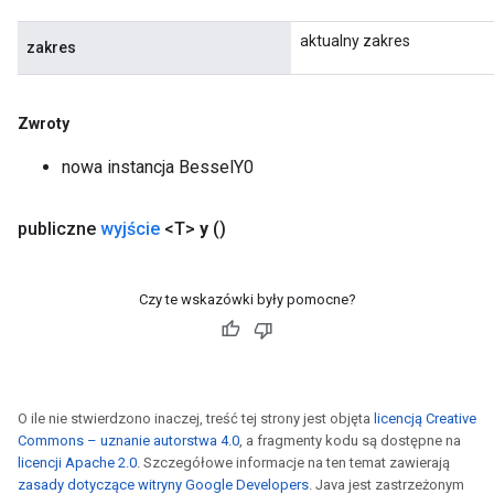
aktualny zakres
zakres
Zwroty
nowa instancja BesselY0
publiczne
wyjście
<T>
y
()
Czy te wskazówki były pomocne?
O ile nie stwierdzono inaczej, treść tej strony jest objęta
licencją Creative
Commons – uznanie autorstwa 4.0
, a fragmenty kodu są dostępne na
licencji Apache 2.0
. Szczegółowe informacje na ten temat zawierają
zasady dotyczące witryny Google Developers
. Java jest zastrzeżonym