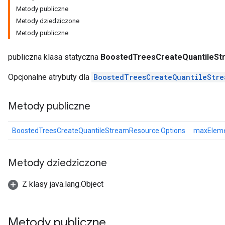
Metody publiczne
Metody dziedziczone
leOp
Metody publiczne
publiczna klasa statyczna
BoostedTreesCreateQuantileSt
Opcjonalne atrybuty dla
BoostedTreesCreateQuantileStre
Metody publiczne
BoostedTreesCreateQuantileStreamResource.Options
maxElem
Metody dziedziczone
Z klasy java.lang.Object
Flush
Metody publiczne
eHandleOp