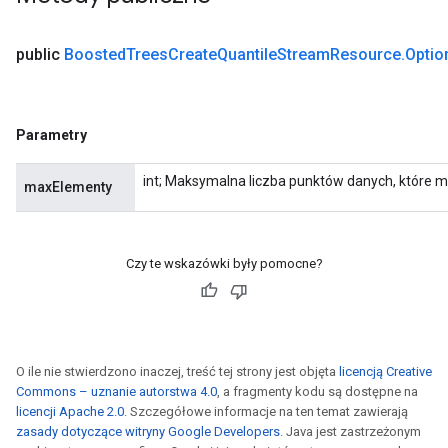
public
Boosted
Trees
Create
Quantile
Stream
Resource
.
Optio
ureSplit
Parametry
int; Maksymalna liczba punktów danych, które 
maxElementy
Czy te wskazówki były pomocne?
O ile nie stwierdzono inaczej, treść tej strony jest objęta
licencją Creative
Commons – uznanie autorstwa 4.0
, a fragmenty kodu są dostępne na
licencji Apache 2.0
. Szczegółowe informacje na ten temat zawierają
zasady dotyczące witryny Google Developers
. Java jest zastrzeżonym