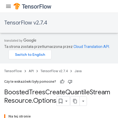
TensorFlow v2.7.4
Ta strona została przetłumaczona przez
Cloud Translation API
.
t
TensorFlow
API
TensorFlow v2.7.4
Java
Czy te wskazówki były pomocne?
Boosted
Trees
Create
Quantile
Stream
Resource
.
Options
source
Na tej stronie