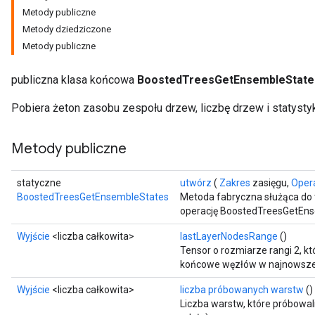
Metody publiczne
Metody dziedziczone
Metody publiczne
publiczna klasa końcowa
BoostedTreesGetEnsembleState
Pobiera żeton zasobu zespołu drzew, liczbę drzew i statystyk
Metody publiczne
Flush
statyczne
utwórz
(
Zakres
zasięgu,
Oper
eHandleOp
BoostedTreesGetEnsembleStates
Metoda fabryczna służąca do 
operację BoostedTreesGetEns
Wyjście
<liczba całkowita>
lastLayerNodesRange
()
Tensor o rozmiarze rangi 2, kt
ureSplit
końcowe węzłów w najnowszej
Wyjście
<liczba całkowita>
liczba próbowanych warstw
()
Liczba warstw, które próbowal