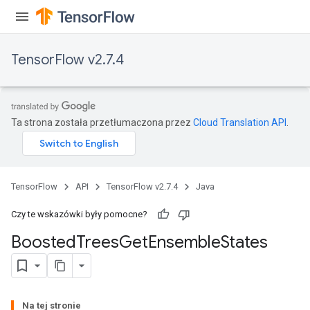
TensorFlow v2.7.4
t
Ta strona została przetłumaczona przez
Cloud Translation API
.
TensorFlow
API
TensorFlow v2.7.4
Java
source
Czy te wskazówki były pomocne?
leOp
Boosted
Trees
Get
Ensemble
States
Na tej stronie