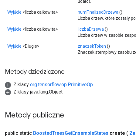
udało).
Wyjście
<liczba całkowita>
numFinalizedDrzewa
()
Liczba drzew, które zostały p
Wyjście
<liczba całkowita>
liczbaDrzewa
()
Liczba drzew w zasobie zespo
Wyjście
<Długie>
znaczekToken
()
Znaczek stemplowy zasobu z
Metody dziedziczone
Z klasy
org.tensorflow.op.PrimitiveOp
Z klasy java.lang.Object
Metody publiczne
public static
Boosted
Trees
Get
Ensemble
States
create
(
Za