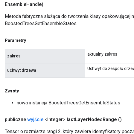
Ensemble
Handle)
Metoda fabryczna służąca do tworzenia klasy opakowującej 
BoostedTreesGetEnsembleStates.
Parametry
aktualny zakres
zakres
Uchwyt do zespołu drze
uchwyt drzewa
Zwroty
nowa instancja BoostedTreesGetEnsembleStates
publiczne
wyjście
<Integer>
last
Layer
Nodes
Range
()
Tensor o rozmiarze rangi 2, który zawiera identyfikatory po