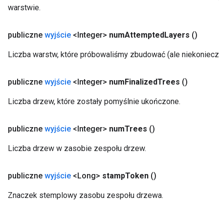
warstwie.
publiczne
wyjście
<Integer>
num
Attempted
Layers
()
Liczba warstw, które próbowaliśmy zbudować (ale niekonieczni
publiczne
wyjście
<Integer>
num
Finalized
Trees
()
Liczba drzew, które zostały pomyślnie ukończone.
publiczne
wyjście
<Integer>
num
Trees
()
Liczba drzew w zasobie zespołu drzew.
publiczne
wyjście
<Long>
stamp
Token
()
Znaczek stemplowy zasobu zespołu drzewa.