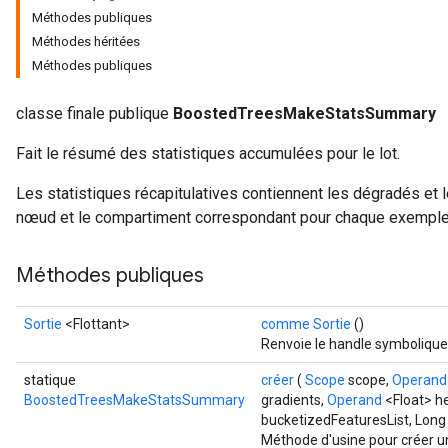
Méthodes publiques
Méthodes héritées
Méthodes publiques
classe finale publique
BoostedTreesMakeStatsSummary
Flush
Fait le résumé des statistiques accumulées pour le lot.
Les statistiques récapitulatives contiennent les dégradés et 
eHandleOp
nœud et le compartiment correspondant pour chaque exemple
Méthodes publiques
ureSplit
Sortie
<Flottant>
comme Sortie
()
Renvoie le handle symbolique
statique
créer
(
Scope
scope,
Operand
BoostedTreesMakeStatsSummary
gradients,
Operand
<Float> he
bucketizedFeaturesList, Lon
Méthode d'usine pour créer u