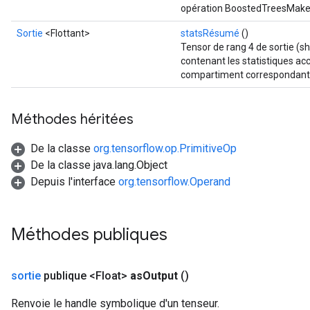
opération BoostedTreesMak
Sortie
<Flottant>
statsRésumé
()
Tensor de rang 4 de sortie (s
contenant les statistiques a
compartiment correspondant
Méthodes héritées
De la classe
org.tensorflow.op.PrimitiveOp
De la classe java.lang.Object
Depuis l'interface
org.tensorflow.Operand
Méthodes publiques
sortie
publique <Float>
as
Output
()
Renvoie le handle symbolique d'un tenseur.