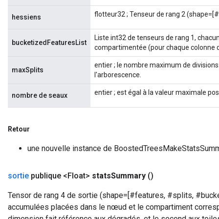
flotteur32 ; Tenseur de rang 2 (shape=[#e
hessiens
Liste int32 de tenseurs de rang 1, chacu
bucketizedFeaturesList
compartimentée (pour chaque colonne de
entier ; le nombre maximum de divisions
maxSplits
l'arborescence.
entier ; est égal à la valeur maximale po
nombre de seaux
Retour
une nouvelle instance de BoostedTreesMakeStatsSum
sortie
publique <Float>
stats
Summary
()
Tensor de rang 4 de sortie (shape=[#features, #splits, #bucke
accumulées placées dans le nœud et le compartiment corres
dimension fait référence aux dégradés, et le second aux toiles