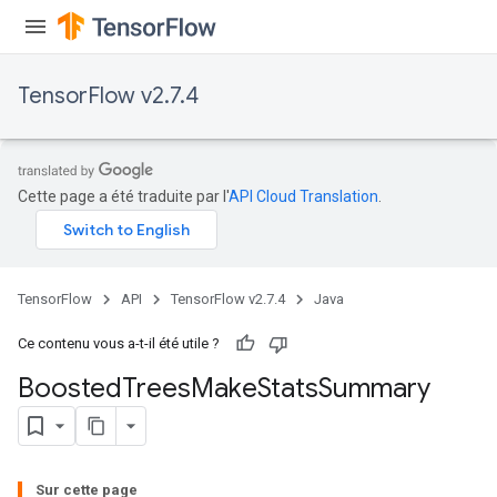
t
TensorFlow v2.7.4
Cette page a été traduite par l'
API Cloud Translation
.
source
TensorFlow
API
TensorFlow v2.7.4
Java
leOp
Ce contenu vous a-t-il été utile ?
Boosted
Trees
Make
Stats
Summary
Sur cette page