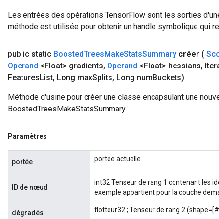
Les entrées des opérations TensorFlow sont les sorties d'une
méthode est utilisée pour obtenir un handle symbolique qui rep
public static
Boosted
Trees
Make
Stats
Summary
créer
(
Sc
Operand
<Float> gradients
,
Operand
<Float> hessians
,
Iter
Features
List
,
Long max
Splits
,
Long num
Buckets)
Méthode d'usine pour créer une classe encapsulant une nouve
BoostedTreesMakeStatsSummary.
Paramètres
portée actuelle
portée
int32 Tenseur de rang 1 contenant les i
ID de nœud
exemple appartient pour la couche dem
flotteur32 ; Tenseur de rang 2 (shape=[#
dégradés