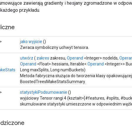
umowujące zawierają gradienty i hesjany zgromadzone w odpow
każdego przykładu.
iczne
>
jako wyjście
()
Zwraca symboliczny uchwyt tensora.
utwórz
(
zakres
zakresu,
Operand
<Integer> nodeIds,
Opera
Operand
<Float> hessians, Iterable<
Operand
<Integer>> Buc
keStats
Long maxSplits, Long numBuckets)
Metoda fabryczna służąca do tworzenia klasy opakowującej
BoostedTreesMakeStatsSummary.
>
statystykiPodsumowanie
()
wyjściowy Tensor rangi 4 (kształt=[#features, #splits, #buck
skumulowane statystyki umieszczone w odpowiednim węźle 
edziczone