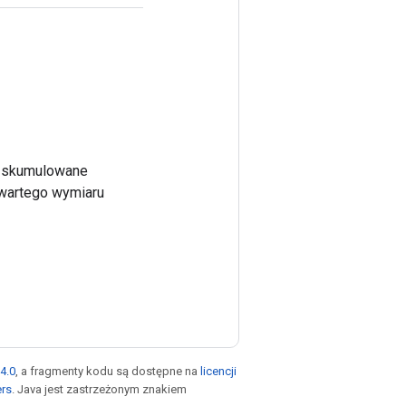
cy skumulowane
zwartego wymiaru
4.0
, a fragmenty kodu są dostępne na
licencji
ers
. Java jest zastrzeżonym znakiem