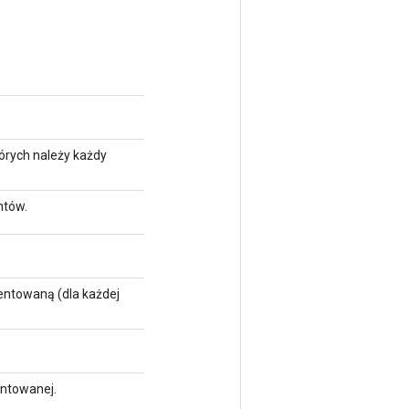
tórych należy każdy
ntów.
mentowaną (dla każdej
entowanej.