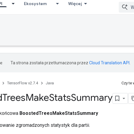
PI
Ekosystem
Więcej
Ta strona została przetłumaczona przez
Cloud Translation API
.
TensorFlow v2.7.4
Java
Czy te
d
Trees
Make
Stats
Summary
a końcowa
BoostedTreesMakeStatsSummary
anie zgromadzonych statystyk dla partii.