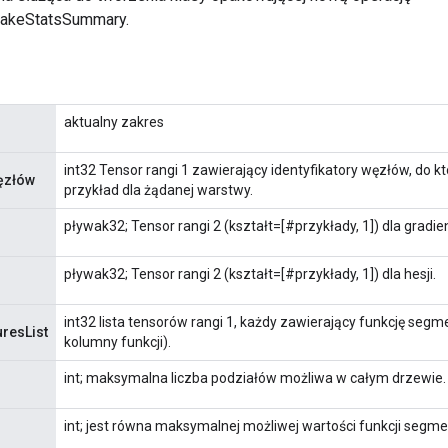
akeStatsSummary.
aktualny zakres
int32 Tensor rangi 1 zawierający identyfikatory węzłów, do k
węzłów
przykład dla żądanej warstwy.
pływak32; Tensor rangi 2 (kształt=[#przykłady, 1]) dla gradie
pływak32; Tensor rangi 2 (kształt=[#przykłady, 1]) dla hesji.
int32 lista tensorów rangi 1, każdy zawierający funkcję seg
resList
kolumny funkcji).
int; maksymalna liczba podziałów możliwa w całym drzewie.
int; jest równa maksymalnej możliwej wartości funkcji segm