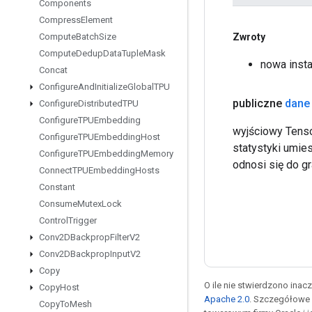
Components
Compress
Element
Zwroty
Compute
Batch
Size
Compute
Dedup
Data
Tuple
Mask
nowa inst
Concat
Configure
And
Initialize
Global
TPU
publiczne
dane
Configure
Distributed
TPU
Configure
TPUEmbedding
wyjściowy Tenso
Configure
TPUEmbedding
Host
statystyki umi
Configure
TPUEmbedding
Memory
odnosi się do gr
Connect
TPUEmbedding
Hosts
Constant
Consume
Mutex
Lock
Control
Trigger
Conv2DBackprop
Filter
V2
Conv2DBackprop
Input
V2
Copy
O ile nie stwierdzono inacze
Copy
Host
Apache 2.0
. Szczegółowe 
Copy
To
Mesh