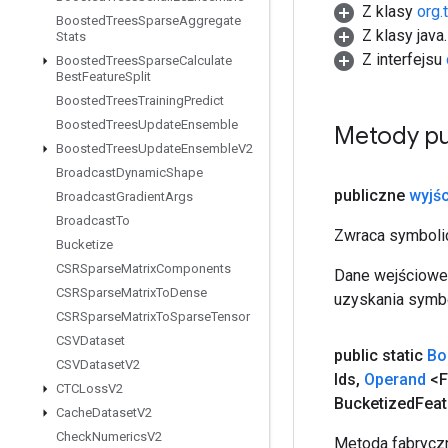
Z klasy
org.
Boosted
Trees
Sparse
Aggregate
Z klasy java
Stats
Z interfejsu
Boosted
Trees
Sparse
Calculate
Best
Feature
Split
Boosted
Trees
Training
Predict
Boosted
Trees
Update
Ensemble
Metody pu
Boosted
Trees
Update
Ensemble
V2
Broadcast
Dynamic
Shape
publiczne
wyjśc
Broadcast
Gradient
Args
Broadcast
To
Zwraca symbolic
Bucketize
CSRSparse
Matrix
Components
Dane wejściowe 
CSRSparse
Matrix
To
Dense
uzyskania symbo
CSRSparse
Matrix
To
Sparse
Tensor
CSVDataset
public static
Bo
CSVDataset
V2
Ids
,
Operand
<F
CTCLoss
V2
Bucketized
Feat
Cache
Dataset
V2
Check
Numerics
V2
Metoda fabryczn