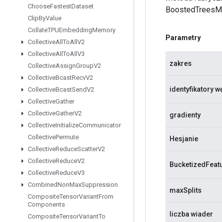
Choose
Fastest
Dataset
BoostedTreesM
Clip
By
Value
Collate
TPUEmbedding
Memory
Parametry
Collective
All
To
All
V2
Collective
All
To
All
V3
zakres
Collective
Assign
Group
V2
Collective
Bcast
Recv
V2
identyfikatory 
Collective
Bcast
Send
V2
Collective
Gather
Collective
Gather
V2
gradienty
Collective
Initialize
Communicator
Collective
Permute
Hesjanie
Collective
Reduce
Scatter
V2
Collective
Reduce
V2
BucketizedFeatu
Collective
Reduce
V3
Combined
Non
Max
Suppression
maxSplits
Composite
Tensor
Variant
From
Components
liczba wiader
Composite
Tensor
Variant
To