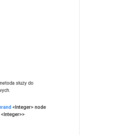
 metoda służy do
wych.
erand
<Integer> node
<Integer>>