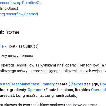
tensorflow.op.PrimitiveOp
.lang.Object
org.tensorflow.Operand
bliczne
ie
<Float>
as
Output
()
zny uchwyt tensora.
operacji TensorFlow są wynikami innej operacji TensorFlow. Ta
licznego uchwytu reprezentującego obliczenia danych wejścio
osted
Trees
Make
Stats
Summary
create
(
Zakres
zasięgu
,
Op
loat> gradienty
,
Operand
<Float> hessians
,
Iterable<
Operand
ures
List
,
Long max
Splits
,
Long num
Buckets)
a służąca do tworzenia klasy opakowującej nową operację