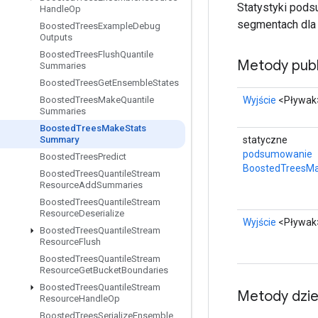
Statystyki pods
Handle
Op
segmentach dla 
Boosted
Trees
Example
Debug
Outputs
Boosted
Trees
Flush
Quantile
Metody publ
Summaries
Boosted
Trees
Get
Ensemble
States
Wyjście
<Pływak
Boosted
Trees
Make
Quantile
Summaries
Boosted
Trees
Make
Stats
statyczne
Summary
podsumowanie
Boosted
Trees
Predict
BoostedTreesMa
Boosted
Trees
Quantile
Stream
Resource
Add
Summaries
Boosted
Trees
Quantile
Stream
Resource
Deserialize
Wyjście
<Pływak
Boosted
Trees
Quantile
Stream
Resource
Flush
Boosted
Trees
Quantile
Stream
Resource
Get
Bucket
Boundaries
Boosted
Trees
Quantile
Stream
Metody dzi
Resource
Handle
Op
Boosted
Trees
Serialize
Ensemble