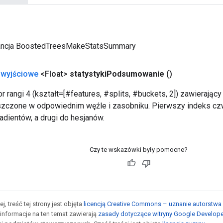
ancja BoostedTreesMakeStatsSummary
 wyjściowe
<Float>
statystyki
Podsumowanie
()
r rangi 4 (kształt=[#features, #splits, #buckets, 2]) zawierają
eszczone w odpowiednim węźle i zasobniku. Pierwszy indeks c
adientów, a drugi do hesjanów.
Czy te wskazówki były pomocne?
j, treść tej strony jest objęta
licencją Creative Commons – uznanie autorstwa 
informacje na ten temat zawierają
zasady dotyczące witryny Google Develop