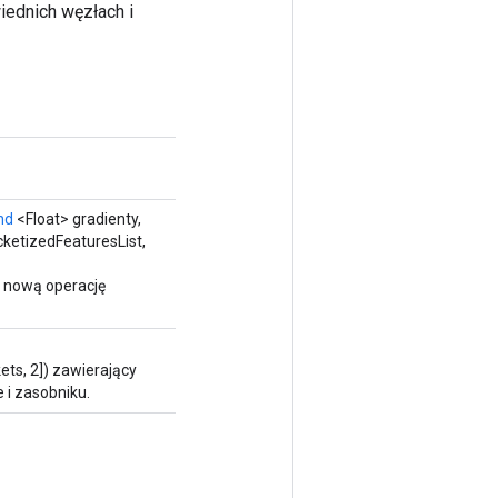
iednich węzłach i
nd
<Float> gradienty,
ketizedFeaturesList,
 nową operację
ets, 2]) zawierający
i zasobniku.