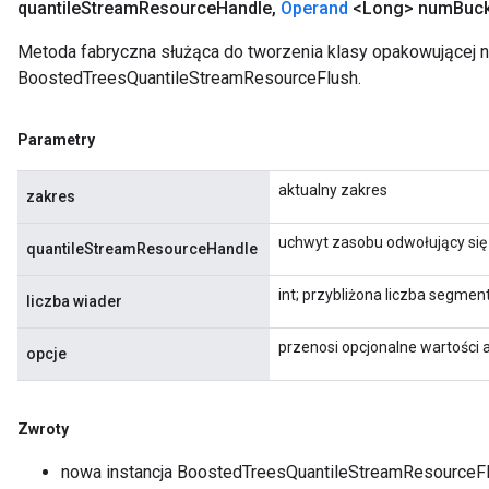
quantile
Stream
Resource
Handle
,
Operand
<Long> num
Buc
Metoda fabryczna służąca do tworzenia klasy opakowującej 
BoostedTreesQuantileStreamResourceFlush.
Parametry
aktualny zakres
zakres
uchwyt zasobu odwołujący się
quantileStreamResourceHandle
int; przybliżona liczba segme
liczba wiader
przenosi opcjonalne wartości 
opcje
Zwroty
nowa instancja BoostedTreesQuantileStreamResourceF