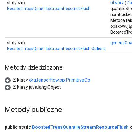
statyczny
utwórz
(
Za
BoostedTreesQuantileStreamResourceFlush
quantileSt
numBucket
Metoda fab
opakowując
BoostedTre
statyczny
generujQua
BoostedTreesQuantileStreamResourceFlush.Options
Metody dziedziczone
Z klasy
org.tensorflow.op.PrimitiveOp
Z klasy java.lang.Object
Metody publiczne
public static
Boosted
Trees
Quantile
Stream
Resource
Flush