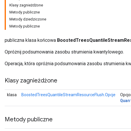
Klasy zagnieżdżone
Metody publiczne
Metody dziedziczone
eHandleOp
Metody publiczne
publiczna klasa końcowa
BoostedTreesQuantileStreamRe
ureSplit
Opróżnij podsumowania zasobu strumienia kwantylowego.
Operacja, która opróżnia podsumowania zasobu strumienia k
Klasy zagnieżdżone
klasa
BoostedTreesQuantileStreamResourceFlush.Opcje
Opcjo
Quan
Metody publiczne