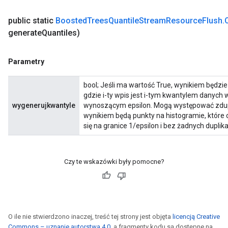
public static
Boosted
Trees
Quantile
Stream
Resource
Flush
.
generate
Quantiles)
Parametry
bool; Jeśli ma wartość True, wynikiem będzie
gdzie i-ty wpis jest i-tym kwantylem danych
wygenerujkwantyle
wynoszącym epsilon. Mogą występować zdupl
wynikiem będą punkty na histogramie, które 
się na granice 1/epsilon i bez żadnych duplik
Czy te wskazówki były pomocne?
O ile nie stwierdzono inaczej, treść tej strony jest objęta
licencją Creative
Commons – uznanie autorstwa 4.0
, a fragmenty kodu są dostępne na