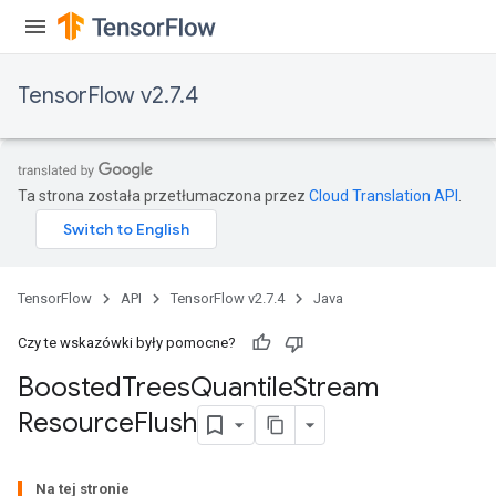
source
TensorFlow v2.7.4
leOp
Ta strona została przetłumaczona przez
Cloud Translation API
.
TensorFlow
API
TensorFlow v2.7.4
Java
Czy te wskazówki były pomocne?
Boosted
Trees
Quantile
Stream
Resource
Flush
Flush
Na tej stronie