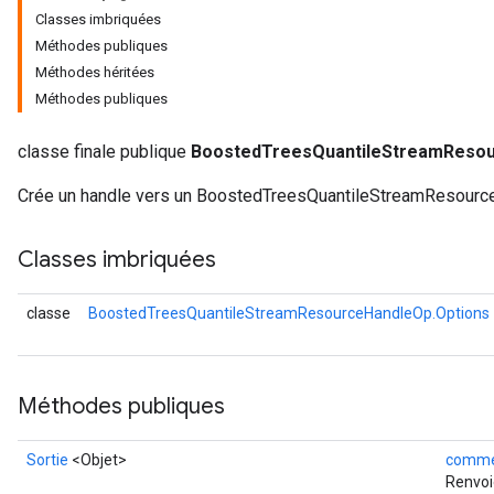
Classes imbriquées
Méthodes publiques
Méthodes héritées
Méthodes publiques
ureSplit
classe finale publique
BoostedTreesQuantileStreamReso
Crée un handle vers un BoostedTreesQuantileStreamResource
Classes imbriquées
classe
BoostedTreesQuantileStreamResourceHandleOp.Options
Méthodes publiques
Sortie
<Objet>
comme
Renvoi