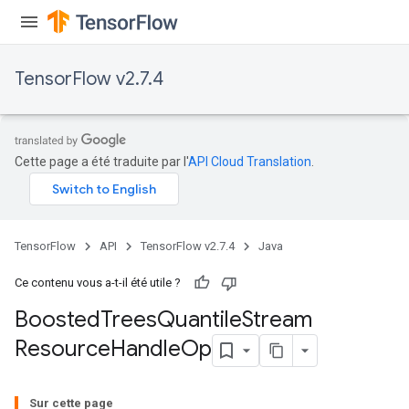
leOp
TensorFlow v2.7.4
Cette page a été traduite par l'
API Cloud Translation
.
TensorFlow
API
TensorFlow v2.7.4
Java
Ce contenu vous a-t-il été utile ?
Boosted
Trees
Quantile
Stream
Flush
Resource
Handle
Op
eHandleOp
Sur cette page