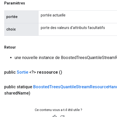
Paramètres
portée actuelle
portée
porte des valeurs d'attributs facultatifs
choix
Retour
une nouvelle instance de BoostedTreesQuantileStrea
public
Sortie
<?>
ressource
()
public statique
Boosted
Trees
Quantile
Stream
Resource
Han
shared
Name)
Ce contenu vous a-t-il été utile ?