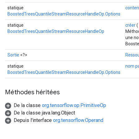
statique
conten
BoostedTreesQuantileStreamResourceHandleOp.Options
statique
créer
(
BoostedTreesQuantileStreamResourceHandleOp
Méthod
une no
Booste
Sortie
<?>
Resso
statique
nom p
BoostedTreesQuantileStreamResourceHandleOp.Options
Méthodes héritées
De la classe
org.tensorflow.op.PrimitiveOp
De la classe java.lang.Object
Depuis l'interface
org.tensorflow.Operand