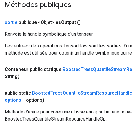
Méthodes publiques
sortie
publique <Objet>
as
Output
()
Renvoie le handle symbolique d'un tenseur.
Les entrées des opérations TensorFlow sont les sorties d'une
méthode est utilisée pour obtenir un handle symbolique qui rep
Conteneur
public statique
Boosted
Trees
Quantile
Stream
Re
String)
public static
Boosted
Trees
Quantile
Stream
Resource
Handle
options
.
.
.
options)
Méthode d'usine pour créer une classe encapsulant une nouve
BoostedTreesQuantileStreamResourceHandleOp.