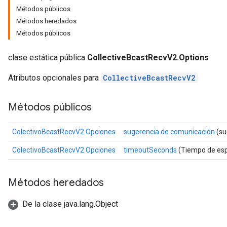
Métodos públicos
Métodos heredados
Métodos públicos
clase estática pública
CollectiveBcastRecvV2.Options
Atributos opcionales para
CollectiveBcastRecvV2
Métodos públicos
ColectivoBcastRecvV2.Opciones
sugerencia de comunicación
(su
ColectivoBcastRecvV2.Opciones
timeoutSeconds
(Tiempo de esp
Métodos heredados
De la clase java.lang.Object