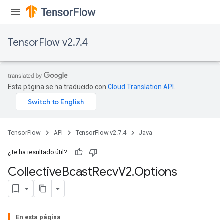
TensorFlow v2.7.4
Esta página se ha traducido con
Cloud Translation API
.
TensorFlow
API
TensorFlow v2.7.4
Java
¿Te ha resultado útil?
Collective
Bcast
Recv
V2
.
Options
En esta página