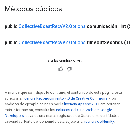
Métodos públicos
public
Collective
Bcast
Recv
V2
.
Options
comunicación
Hint
(
public
Collective
Bcast
Recv
V2
.
Options
timeout
Seconds
(T
¿Te ha resultado útil?
A menos que se indique lo contrario, el contenido de esta página está
sujeto a la
licencia Reconocimiento 4.0 de Creative Commons
y los
códigos de ejemplo se rigen por la
licencia Apache 2.0
. Para obtener
más información, consulta las
Políticas del Sitio Web de Google
Developers
. Java es una marca registrada de Oracle o sus entidades
asociadas. Parte del contenido está sujeto a la
licencia de NumPy
.