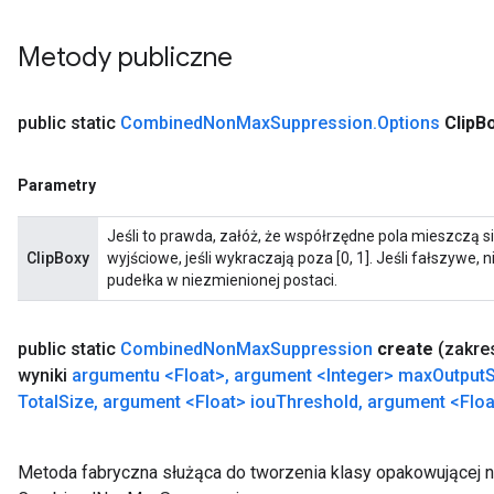
Metody publiczne
public static
Combined
Non
Max
Suppression
.
Options
Clip
B
Parametry
Jeśli to prawda, załóż, że współrzędne pola mieszczą się 
ClipBoxy
wyjściowe, jeśli wykraczają poza [0, 1]. Jeśli fałszywe,
pudełka w niezmienionej postaci.
public static
Combined
Non
Max
Suppression
create
(zakr
ryTensorBatch
wyniki
argumentu <Float>
,
argument <Integer> max
Output
S
Total
Size
,
argument <Float> iou
Threshold
,
argument
<Floa
Metoda fabryczna służąca do tworzenia klasy opakowującej 