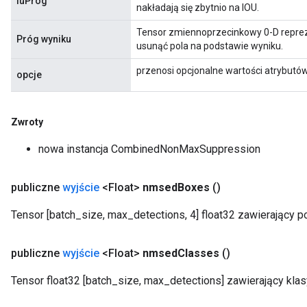
iuPróg
nakładają się zbytnio na IOU.
Tensor zmiennoprzecinkowy 0-D repreze
Próg wyniku
usunąć pola na podstawie wyniku.
przenosi opcjonalne wartości atrybutó
opcje
Zwroty
nowa instancja CombinedNonMaxSuppression
publiczne
wyjście
<Float>
nmsed
Boxes
()
Tensor [batch_size, max_detections, 4] float32 zawierający p
publiczne
wyjście
<Float>
nmsed
Classes
()
Tensor float32 [batch_size, max_detections] zawierający klas