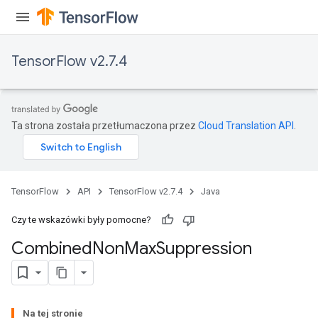
TensorFlow v2.7.4
Ta strona została przetłumaczona przez
Cloud Translation API
.
TensorFlow
API
TensorFlow v2.7.4
Java
Czy te wskazówki były pomocne?
Combined
Non
Max
Suppression
Na tej stronie