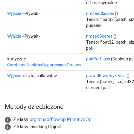
niż maksymalne.
Wyjście
<Pływak>
nmsedClasses
()
Tensor float32 [batch_si
pudełek.
Wyjście
<Pływak>
nmsedScores
()
Tensor float32 [batch_si
pól.
statyczne
padPerClass
(Boolean pa
CombinedNonMaxSuppression.Options
Wyjście
<liczba całkowita>
prawidłowe wykrycia
()
Tensor [batch_size] int3
element partii.
Metody dziedziczone
Z klasy
org.tensorflow.op.PrimitiveOp
Z klasy java.lang.Object