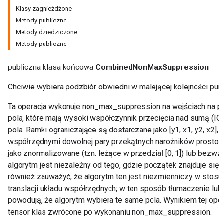
Klasy zagnieżdżone
Metody publiczne
Metody dziedziczone
Metody publiczne
publiczna klasa końcowa
CombinedNonMaxSuppression
Chciwie wybiera podzbiór obwiedni w malejącej kolejności pu
Ta operacja wykonuje non_max_suppression na wejściach na p
pola, które mają wysoki współczynnik przecięcia nad sumą (IO
pola. Ramki ograniczające są dostarczane jako [y1, x1, y2, x2], 
współrzędnymi dowolnej pary przekątnych narożników prost
jako znormalizowane (tzn. leżące w przedział [0, 1]) lub bez
algorytm jest niezależny od tego, gdzie początek znajduje si
również zauważyć, że algorytm ten jest niezmienniczy w stosu
translacji układu współrzędnych; w ten sposób tłumaczenie l
powodują, że algorytm wybiera te same pola. Wynikiem tej ope
tensor klas zwrócone po wykonaniu non_max_suppression.