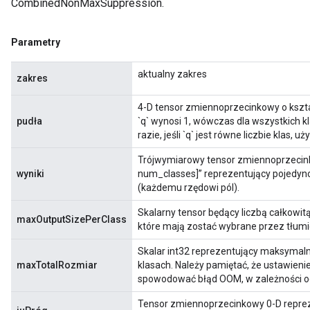
CombinedNonMaxSuppression.
Parametry
aktualny zakres
rBatch
zakres
4-D tensor zmiennoprzecinkowy o kształ
pudła
`q` wynosi 1, wówczas dla wszystkich 
Batch
razie, jeśli `q` jest równe liczbie klas, 
Trójwymiarowy tensor zmiennoprzecink
atch
wyniki
num_classes]” reprezentujący pojedyn
(każdemu rzędowi pól).
Skalarny tensor będący liczbą całkowit
maxOutputSizePerClass
które mają zostać wybrane przez tłumi
Skalar int32 reprezentujący maksymal
maxTotalRozmiar
klasach. Należy pamiętać, że ustawienie
spowodować błąd OOM, w zależności o
Tensor zmiennoprzecinkowy 0-D repreze