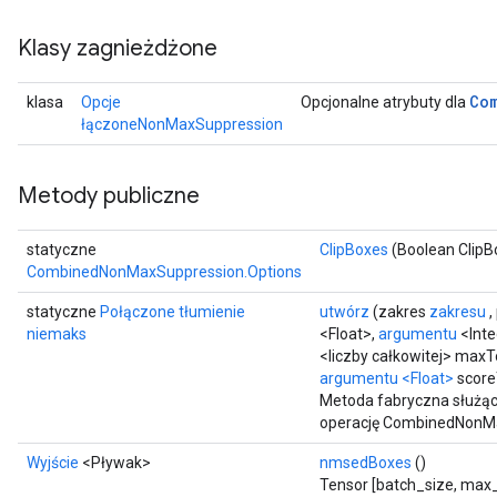
Klasy zagnieżdżone
Co
klasa
Opcje
Opcjonalne atrybuty dla
łączoneNonMaxSuppression
Metody publiczne
statyczne
ClipBoxes
(Boolean ClipB
CombinedNonMaxSuppression.Options
statyczne
Połączone tłumienie
utwórz
(zakres
zakresu
,
niemaks
<Float>,
argumentu
<Inte
<liczby całkowitej> maxT
argumentu
<Float>
score
Metoda fabryczna służąc
operację CombinedNonM
Wyjście
<Pływak>
nmsedBoxes
()
Tensor [batch_size, max_d