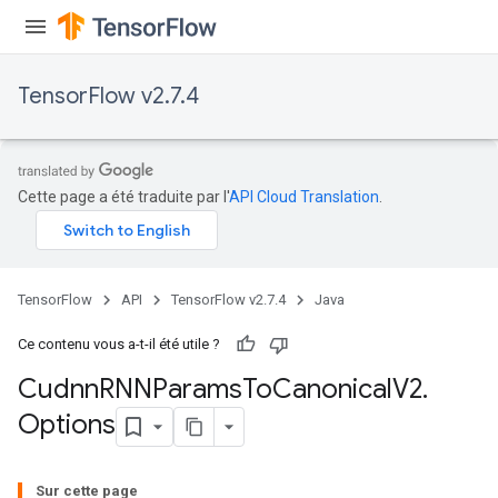
TensorFlow v2.7.4
Cette page a été traduite par l'
API Cloud Translation
.
TensorFlow
API
TensorFlow v2.7.4
Java
Ce contenu vous a-t-il été utile ?
Cudnn
RNNParams
To
Canonical
V2
.
Options
Sur cette page