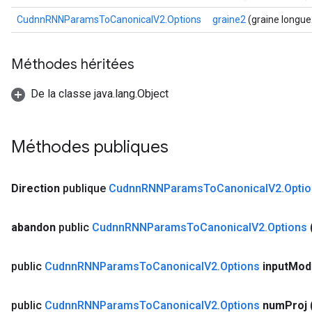
CudnnRNNParamsToCanonicalV2.Options
graine2
(graine longue
Méthodes héritées
De la classe java.lang.Object
Méthodes publiques
Direction
publique
Cudnn
RNNParams
To
Canonical
V2
.
Opti
abandon
public
Cudnn
RNNParams
To
Canonical
V2
.
Options
public
Cudnn
RNNParams
To
Canonical
V2
.
Options
input
Mod
public
Cudnn
RNNParams
To
Canonical
V2
.
Options
num
Proj