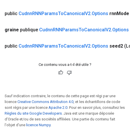
public
Cudnn
RNNParams
To
Canonical
V2
.
Options
rnn
Mode
ryTensorBatch
graine
publique
Cudnn
RNNParams
To
Canonical
V2
.
Options
public
Cudnn
RNNParams
To
Canonical
V2
.
Options
seed2
(L
Ce contenu vous a-t-il été utile ?
rBatch
Sauf indication contraire, le contenu de cette page est régi par une
licence
Creative Commons Attribution 4.0
, et les échantillons de code
sont régis par une licence
Apache 2.0
. Pour en savoir plus, consultez les
Règles du site Google Developers
. Java est une marque déposée
Batch
d'Oracle et/ou de ses sociétés affiliées. Une partie du contenu fait
l'objet d'une
licence Numpy
.
atch