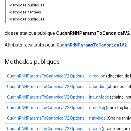
Méthodes publiques
Méthodes héritées
Méthodes publiques
classe statique publique
CudnnRNNParamsToCanonicalV2.
Attributs facultatifs pour
CudnnRNNParamsToCanonicalV2
Méthodes publiques
CudnnRNNParamsToCanonicalV2.Options
direction
(direction de 
CudnnRNNParamsToCanonicalV2.Options
abandon
(abandon flot
CudnnRNNParamsToCanonicalV2.Options
inputMode
(chaîne in
CudnnRNNParamsToCanonicalV2.Options
numProj
(numProj lon
CudnnRNNParamsToCanonicalV2.Options
rnnMode
(Chaîne rnn
CudnnRNNParamsToCanonicalV2.Options
graine
(graine longue)