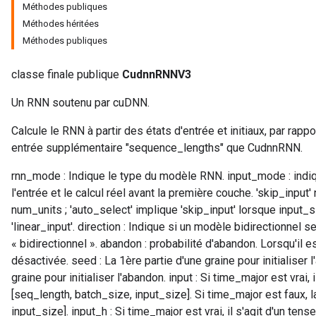
Méthodes publiques
Méthodes héritées
Méthodes publiques
classe finale publique
CudnnRNNV3
Un RNN soutenu par cuDNN.
Calcule le RNN à partir des états d'entrée et initiaux, par ra
entrée supplémentaire "sequence_lengths" que CudnnRNN.
rnn_mode : Indique le type du modèle RNN. input_mode : indique
l'entrée et le calcul réel avant la première couche. 'skip_input
num_units ; 'auto_select' implique 'skip_input' lorsque input_
'linear_input'. direction : Indique si un modèle bidirectionnel se
« bidirectionnel ». abandon : probabilité d'abandon. Lorsqu'il e
désactivée. seed : La 1ère partie d'une graine pour initialiser 
graine pour initialiser l'abandon. input : Si time_major est vrai,
[seq_length, batch_size, input_size]. Si time_major est faux, 
input_size]. input_h : Si time_major est vrai, il s'agit d'un ten