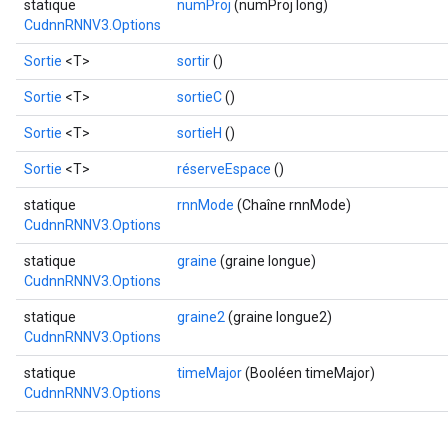
statique
numProj
(numProj long)
CudnnRNNV3.Options
Sortie
<T>
sortir
()
Sortie
<T>
sortieC
()
Sortie
<T>
sortieH
()
Sortie
<T>
réserveEspace
()
statique
rnnMode
(Chaîne rnnMode)
CudnnRNNV3.Options
statique
graine
(graine longue)
CudnnRNNV3.Options
statique
graine2
(graine longue2)
CudnnRNNV3.Options
statique
timeMajor
(Booléen timeMajor)
CudnnRNNV3.Options