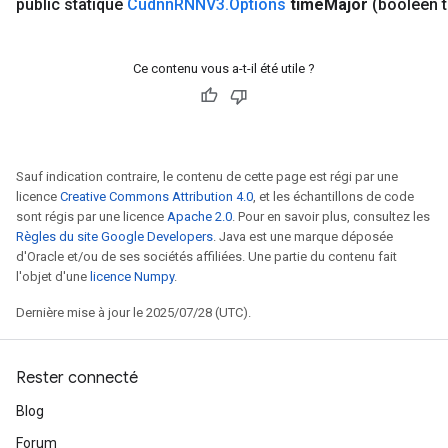
public statique
Cudnn
RNNV3
.
Options
time
Major
(booléen 
Ce contenu vous a-t-il été utile ?
Sauf indication contraire, le contenu de cette page est régi par une
licence
Creative Commons Attribution 4.0
, et les échantillons de code
sont régis par une licence
Apache 2.0
. Pour en savoir plus, consultez les
Règles du site Google Developers
. Java est une marque déposée
d'Oracle et/ou de ses sociétés affiliées. Une partie du contenu fait
l'objet d'une
licence Numpy
.
Dernière mise à jour le 2025/07/28 (UTC).
Rester connecté
Blog
rs
Forum