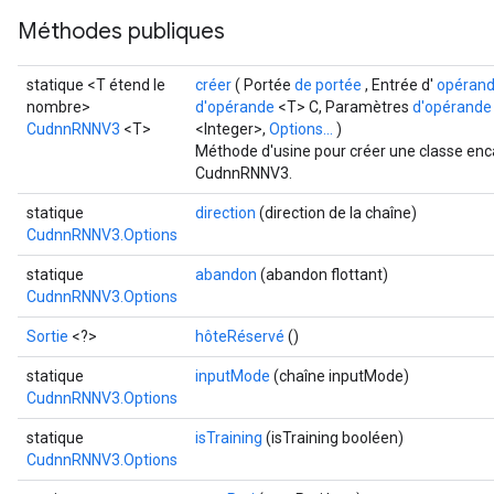
Méthodes publiques
statique <T étend le
créer
( Portée
de portée
, Entrée d'
opéran
ryTensorBatch
nombre>
d'opérande
<T> C, Paramètres
d'opérande
CudnnRNNV3
<T>
<Integer>,
Options...
)
Méthode d'usine pour créer une classe enc
CudnnRNNV3.
statique
direction
(direction de la chaîne)
CudnnRNNV3.Options
statique
abandon
(abandon flottant)
CudnnRNNV3.Options
Sortie
<?>
hôteRéservé
()
rBatch
statique
inputMode
(chaîne inputMode)
CudnnRNNV3.Options
statique
isTraining
(isTraining booléen)
Batch
CudnnRNNV3.Options
atch