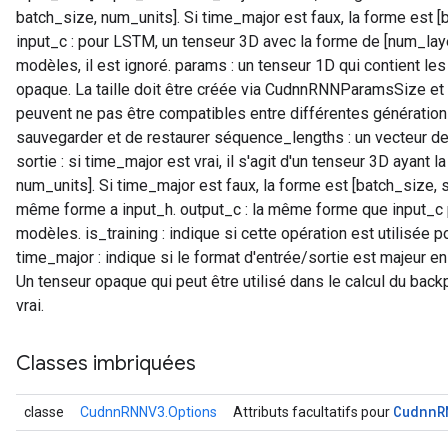
batch_size, num_units]. Si time_major est faux, la forme est [
input_c : pour LSTM, un tenseur 3D avec la forme de [num_layer
modèles, il est ignoré. params : un tenseur 1D qui contient le
opaque. La taille doit être créée via CudnnRNNParamsSize et i
peuvent ne pas être compatibles entre différentes génération
sauvegarder et de restaurer séquence_lengths : un vecteur d
sortie : si time_major est vrai, il s'agit d'un tenseur 3D ayant 
num_units]. Si time_major est faux, la forme est [batch_size, s
même forme a input_h. output_c : la même forme que input_c 
modèles. is_training : indique si cette opération est utilisée po
time_major : indique si le format d'entrée/sortie est majeur e
Un tenseur opaque qui peut être utilisé dans le calcul du backpr
vrai.
Classes imbriquées
Cudnn
R
classe
CudnnRNNV3.Options
Attributs facultatifs pour