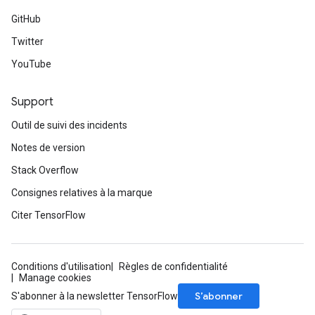
mParameters
GitHub
rs
Twitter
Parameters
YouTube
rParameters
Parameters
Support
ters
Outil de suivi des incidents
arameters
meters
Notes de version
rs
Stack Overflow
tDescentParameters
Consignes relatives à la marque
Citer TensorFlow
Conditions d'utilisation
Règles de confidentialité
Manage cookies
S’abonner
S'abonner à la newsletter TensorFlow