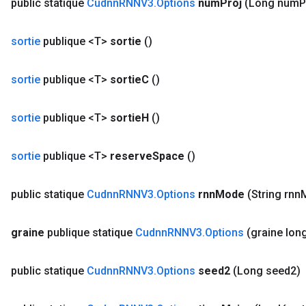
public statique
Cudnn
RNNV3
.
Options
num
Proj
(Long num
P
sortie
publique <T>
sortie
()
sortie
publique <T>
sortie
C
()
sortie
publique <T>
sortie
H
()
sortie
publique <T>
reserve
Space
()
public statique
Cudnn
RNNV3
.
Options
rnn
Mode
(String rnn
graine
publique statique
Cudnn
RNNV3
.
Options
(graine lon
public statique
Cudnn
RNNV3
.
Options
seed2
(Long seed2)