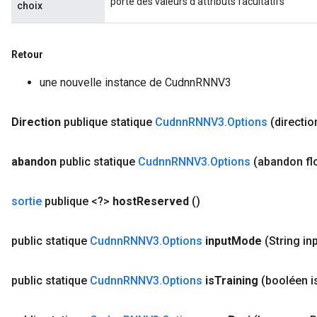
porte des valeurs d'attributs facultatifs
choix
Retour
une nouvelle instance de CudnnRNNV3
Direction
publique statique
Cudnn
RNNV3
.
Options
(directio
abandon
public statique
Cudnn
RNNV3
.
Options
(abandon flo
sortie
publique <?>
host
Reserved
()
public statique
Cudnn
RNNV3
.
Options
input
Mode
(String in
public statique
Cudnn
RNNV3
.
Options
is
Training
(booléen i