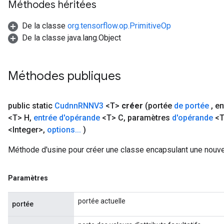
Méthodes héritées
De la classe
org.tensorflow.op.PrimitiveOp
De la classe java.lang.Object
Méthodes publiques
public static
Cudnn
RNNV3
<T>
créer
(portée
de portée
,
en
<T> H
,
entrée d'opérande
<T> C
,
paramètres
d'opérande
<T
<Integer>
,
options
.
.
.
)
Méthode d'usine pour créer une classe encapsulant une nouv
Paramètres
portée actuelle
portée