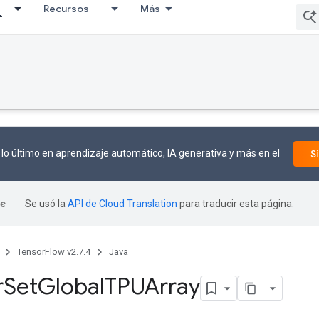
Recursos
Más
lo último en aprendizaje automático, IA generativa y más en el
S
Se usó la
API de Cloud Translation
para traducir esta página.
TensorFlow v2.7.4
Java
r
Set
Global
TPUArray