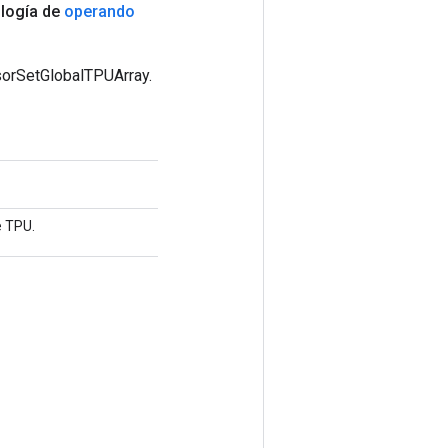
logía de
operando
sorSetGlobalTPUArray.
e TPU.