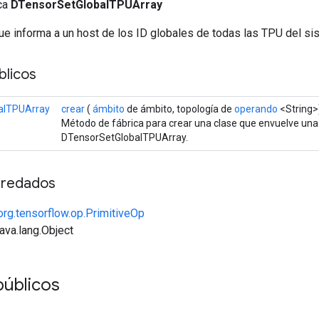
ica
DTensorSetGlobalTPUArray
ue informa a un host de los ID globales de todas las TPU del si
licos
alTPUArray
crear
(
ámbito
de ámbito, topología de
operando
<String>
Método de fábrica para crear una clase que envuelve un
DTensorSetGlobalTPUArray.
redados
org.tensorflow.op.PrimitiveOp
java.lang.Object
públicos