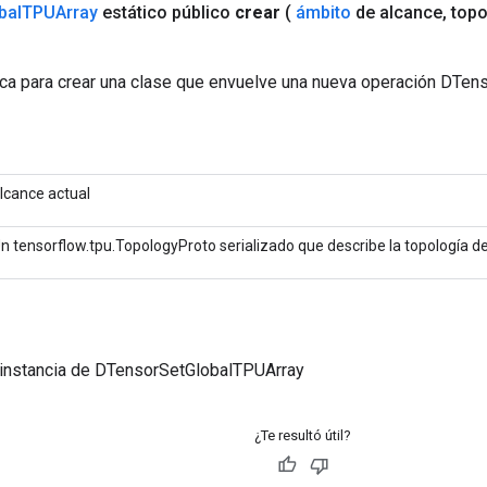
bal
TPUArray
estático público
crear
(
ámbito
de alcance
,
topo
ca para crear una clase que envuelve una nueva operación DTen
lcance actual
n tensorflow.tpu.TopologyProto serializado que describe la topología d
 instancia de DTensorSetGlobalTPUArray
¿Te resultó útil?