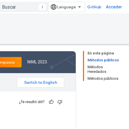
/
GitHub
Acceder
En esta página
Métodos públicos
WiML 2023.
imposio
Métodos
Heredados
Métodos públicos
¿Te resultó útil?