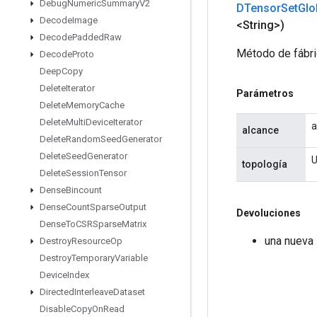
Debug
Numeric
Summary
V2
DTensor
Set
Glo
Decode
Image
<String>)
Decode
Padded
Raw
Método de fábri
Decode
Proto
Deep
Copy
Delete
Iterator
Parámetros
Delete
Memory
Cache
Delete
Multi
Device
Iterator
a
alcance
Delete
Random
Seed
Generator
Delete
Seed
Generator
U
topología
Delete
Session
Tensor
Dense
Bincount
Dense
Count
Sparse
Output
Devoluciones
Dense
To
CSRSparse
Matrix
una nueva
Destroy
Resource
Op
Destroy
Temporary
Variable
Device
Index
Directed
Interleave
Dataset
Disable
Copy
On
Read