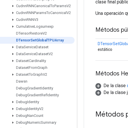
clase final públ
Cudnn
RNNCanonical
To
Params
V2
Una operación q
Cudnn
RNNParams
To
Canonical
V2
Cudnn
RNNV3
Cumulative
Logsumexp
Métodos púb
DTensor
Restore
V2
DTensor
Set
Global
TPUArray
DTensorSetGlob
Data
Service
Dataset
estático
Data
Service
Dataset
V2
Dataset
Cardinality
Dataset
From
Graph
Métodos He
Dataset
To
Graph
V2
Dawsn
De la clase
Debug
Gradient
Identity
De la clase 
Debug
Gradient
Ref
Identity
Debug
Identity
Debug
Identity
V2
Métodos 
Debug
Nan
Count
Debug
Numeric
Summary