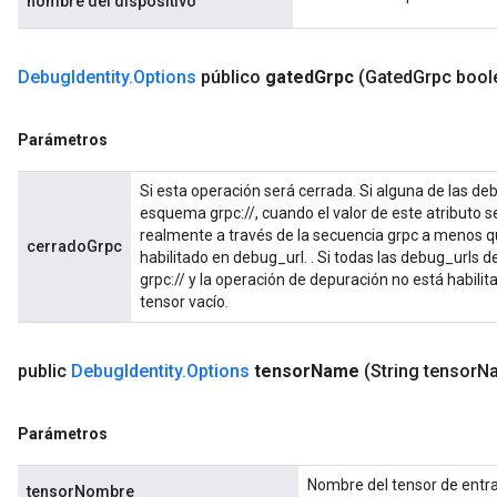
nombre del dispositivo
rBatch
Debug
Identity
.
Options
público
gated
Grpc
(Gated
Grpc bool
Batch
Parámetros
atch
Si esta operación será cerrada. Si alguna de las d
esquema grpc://, cuando el valor de este atributo s
realmente a través de la secuencia grpc a menos q
cerradoGrpc
habilitado en debug_url. . Si todas las debug_urls
grpc:// y la operación de depuración no está habilita
tensor vacío.
public
Debug
Identity
.
Options
tensor
Name
(String tensor
N
Parámetros
Nombre del tensor de entr
tensorNombre