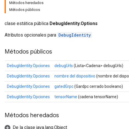
Métodos heredados
Métodos públicos
clase estática pública
DebugIdentity.Options
Atributos opcionales para
DebugIdentity
Métodos públicos
DebugIdentity.Opciones
debugUrls
(Lista<Cadena> debugUrls)
DebugIdentity.Opciones
nombre del dispositivo
(nombre del dispo
DebugIdentity.Opciones
gatedGrpc
(Gardpc cerrado booleano)
DebugIdentity.Opciones
tensorName
(cadena tensorName)
Métodos heredados
De la clase java.lang.Object