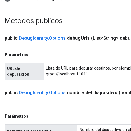
Métodos públicos
public
Debug
Identity
.
Options
debug
Urls
(List<String> deb
Parámetros
ryTensorBatch
Lista de URL para depurar destinos, por ejempl
URL de
grpc:://localhost:11011
depuración
public
Debug
Identity
.
Options
nombre del dispositivo
(nomb
Parámetros
Nombre del dispositivo en el