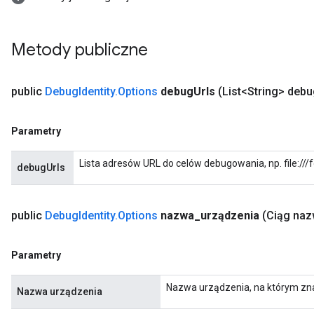
Metody publiczne
public
Debug
Identity
.
Options
debug
Urls
(List<String> deb
Parametry
ryTensorBatch
Lista adresów URL do celów debugowania, np. file:///
debugUrls
public
Debug
Identity
.
Options
nazwa
_
urządzenia
(Ciąg na
Parametry
Nazwa urządzenia, na którym znaj
Nazwa urządzenia