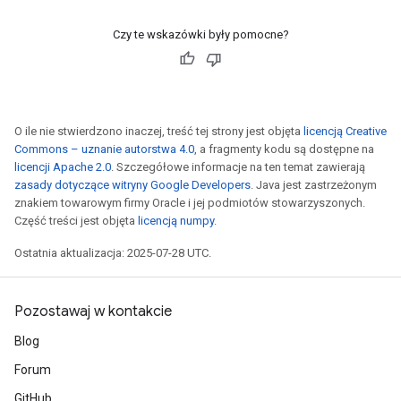
Czy te wskazówki były pomocne?
O ile nie stwierdzono inaczej, treść tej strony jest objęta
licencją Creative
Commons – uznanie autorstwa 4.0
, a fragmenty kodu są dostępne na
licencji Apache 2.0
. Szczegółowe informacje na ten temat zawierają
zasady dotyczące witryny Google Developers
. Java jest zastrzeżonym
znakiem towarowym firmy Oracle i jej podmiotów stowarzyszonych.
Część treści jest objęta
licencją numpy
.
Ostatnia aktualizacja: 2025-07-28 UTC.
Pozostawaj w kontakcie
Blog
Forum
GitHub