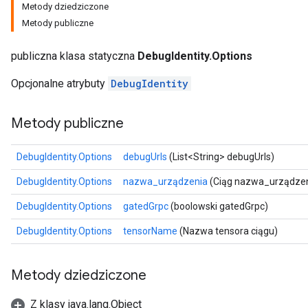
Metody dziedziczone
Metody publiczne
publiczna klasa statyczna
DebugIdentity.Options
Opcjonalne atrybuty
DebugIdentity
Metody publiczne
DebugIdentity.Options
debugUrls
(List<String> debugUrls)
DebugIdentity.Options
nazwa_urządzenia
(Ciąg nazwa_urządzen
DebugIdentity.Options
gatedGrpc
(boolowski gatedGrpc)
DebugIdentity.Options
tensorName
(Nazwa tensora ciągu)
Metody dziedziczone
Z klasy java.lang.Object