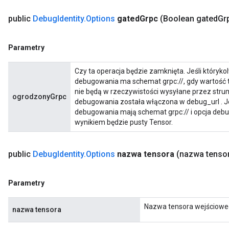
rBatch
public
Debug
Identity
.
Options
gated
Grpc
(Boolean gated
Gr
Batch
Parametry
atch
Czy ta operacja będzie zamknięta. Jeśli któryk
debugowania ma schemat grpc://, gdy wartość t
nie będą w rzeczywistości wysyłane przez strum
ogrodzonyGrpc
debugowania została włączona w debug_url . Je
debugowania mają schemat grpc:// i opcja debu
wynikiem będzie pusty Tensor.
public
Debug
Identity
.
Options
nazwa tensora
(nazwa tensor
Parametry
Nazwa tensora wejściowe
nazwa tensora