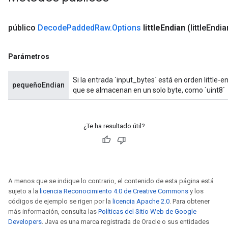
público
Decode
Padded
Raw
.
Options
little
Endian
(little
Endia
ryTensorBatch
Parámetros
Si la entrada `input_bytes` está en orden little-e
pequeñoEndian
que se almacenan en un solo byte, como `uint8`
¿Te ha resultado útil?
rBatch
A menos que se indique lo contrario, el contenido de esta página está
sujeto a la
licencia Reconocimiento 4.0 de Creative Commons
y los
Batch
códigos de ejemplo se rigen por la
licencia Apache 2.0
. Para obtener
más información, consulta las
Políticas del Sitio Web de Google
Developers
. Java es una marca registrada de Oracle o sus entidades
atch