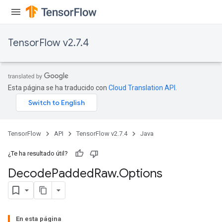
TensorFlow v2.7.4
Esta página se ha traducido con
Cloud Translation API
.
TensorFlow
API
TensorFlow v2.7.4
Java
¿Te ha resultado útil?
Decode
Padded
Raw
.
Options
En esta página