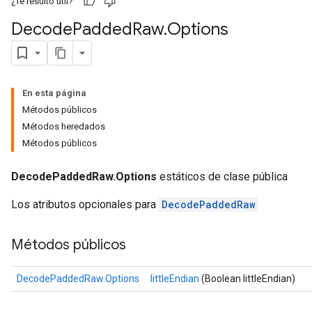
¿Te resultó útil?
Decode
Padded
Raw
.
Options
En esta página
Métodos públicos
Métodos heredados
Métodos públicos
DecodePaddedRaw.Options
estáticos de clase pública
Los atributos opcionales para
DecodePaddedRaw
Métodos públicos
DecodePaddedRaw.Options
littleEndian
(Boolean littleEndian)