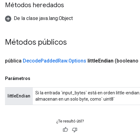
Métodos heredados
ryTensorBatch
De la clase java.lang.Object
Métodos públicos
pública
Decode
Padded
Raw
.
Options
little
Endian
(booleano l
Parámetros
rBatch
Si la entrada `input_bytes` está en orden little-endia
littleEndian
almacenan en un solo byte, como` uint8`
Batch
¿Te resultó útil?
atch