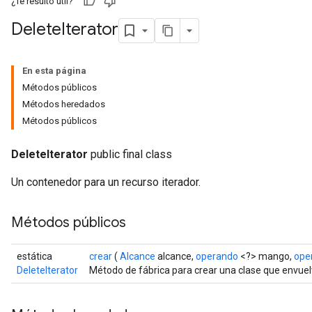
¿Te resultó útil?
Delete
Iterator
En esta página
Métodos públicos
Métodos heredados
Métodos públicos
DeleteIterator
public final class
Un contenedor para un recurso iterador.
Métodos públicos
estática
crear
(
Alcance
alcance,
operando
<?> mango,
ope
DeleteIterator
Método de fábrica para crear una clase que envuel