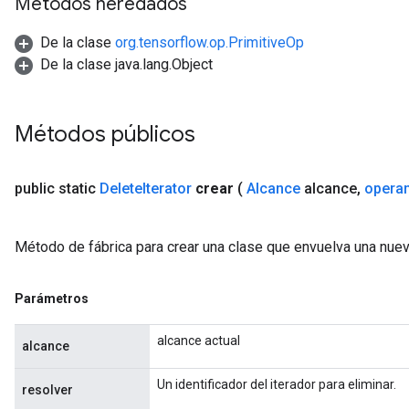
Métodos heredados
ryTensorBatch
De la clase
org.tensorflow.op.PrimitiveOp
De la clase java.lang.Object
Métodos públicos
public static
Delete
Iterator
crear
(
Alcance
alcance
,
opera
rBatch
Método de fábrica para crear una clase que envuelva una nuev
Batch
Parámetros
atch
alcance actual
alcance
Un identificador del iterador para eliminar.
resolver