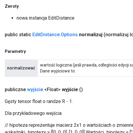
Zwroty
nowa instancja EditDistance
public static
Edit
Distance
.
Options
normalizuj
(normalizuj l
Parametry
wartość logiczna (jeśli prawda, odległości edycj
normalizować
Dane wyjściowe to:
publiczne
wyjście
<Float>
wyjście
()
Gęsty tensor float o randze R - 1.
Dla przykładowego wejścia:
// hipoteza reprezentuje macierz 2x1 o wartościach o zmiennej dłu
wskaźniki_hipotezy = [[0, 0, 0], [1, 0, 0]] Wartości_hipotezy = ["a