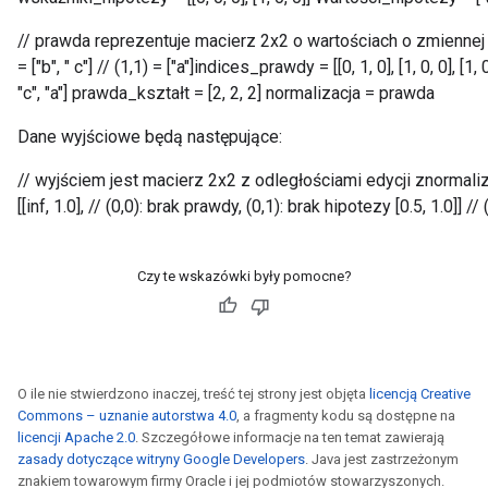
// prawda reprezentuje macierz 2x2 o wartościach o zmiennej długo
= ["b", " c"] // (1,1) = ["a"]indices_prawdy = [[0, 1, 0], [1, 0, 0], [1,
"c", "a"] prawda_kształt = [2, 2, 2] normalizacja = prawda
Dane wyjściowe będą następujące:
// wyjściem jest macierz 2x2 z odległościami edycji znormal
[[inf, 1.0], // (0,0): brak prawdy, (0,1): brak hipotezy [0.5, 1.0]] /
Czy te wskazówki były pomocne?
rs
mParameters
rs
O ile nie stwierdzono inaczej, treść tej strony jest objęta
licencją Creative
Parameters
Commons – uznanie autorstwa 4.0
, a fragmenty kodu są dostępne na
licencji Apache 2.0
. Szczegółowe informacje na ten temat zawierają
zasady dotyczące witryny Google Developers
. Java jest zastrzeżonym
rParameters
znakiem towarowym firmy Oracle i jej podmiotów stowarzyszonych.
Parameters