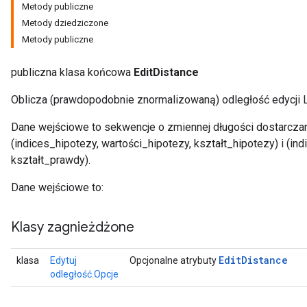
Metody publiczne
Metody dziedziczone
Metody publiczne
publiczna klasa końcowa
EditDistance
Oblicza (prawdopodobnie znormalizowaną) odległość edycji 
Dane wejściowe to sekwencje o zmiennej długości dostarcz
rBatch
(indices_hipotezy, wartości_hipotezy, kształt_hipotezy) i (i
kształt_prawdy).
Batch
Dane wejściowe to:
atch
Klasy zagnieżdżone
Edit
Distance
klasa
Edytuj
Opcjonalne atrybuty
odległość.Opcje