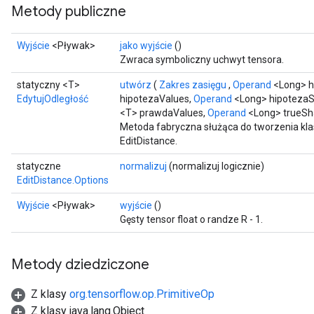
Metody publiczne
Wyjście
<Pływak>
jako wyjście
()
Zwraca symboliczny uchwyt tensora.
statyczny <T>
utwórz
(
Zakres zasięgu
,
Operand
<Long> h
EdytujOdległość
hipotezaValues,
Operand
<Long> hipoteza
<T> prawdaValues,
Operand
<Long> trueSh
Metoda fabryczna służąca do tworzenia kl
EditDistance.
statyczne
normalizuj
(normalizuj logicznie)
EditDistance.Options
Wyjście
<Pływak>
wyjście
()
Gęsty tensor float o randze R - 1.
Metody dziedziczone
Z klasy
org.tensorflow.op.PrimitiveOp
Z klasy java.lang.Object