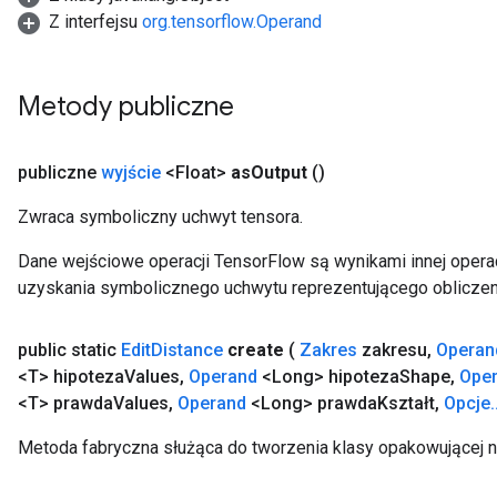
Z interfejsu
org.tensorflow.Operand
Metody publiczne
publiczne
wyjście
<Float>
as
Output
()
Zwraca symboliczny uchwyt tensora.
Dane wejściowe operacji TensorFlow są wynikami innej operac
uzyskania symbolicznego uchwytu reprezentującego obliczen
public static
Edit
Distance
create
(
Zakres
zakresu
,
Operan
<T> hipoteza
Values
,
Operand
<Long> hipoteza
Shape
,
Ope
<T> prawda
Values
,
Operand
<Long> prawda
Kształt
,
Opcje
.
Metoda fabryczna służąca do tworzenia klasy opakowującej n