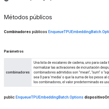
Métodos públicos
Combinadores
públicos
Enqueue
TPUEmbedding
Batch
.
Opt
Parámetros
Una lista de escalares de cadena, uno para cada 
normalizar las activaciones de incrustación des
combinadores
combinadores admitidos son "mean", "sum" o "sqrt
sea 0 para 'media' o que la suma de los pesos al c
los combinadores, el valor predeterminado es usar
public
Enqueue
TPUEmbedding
Batch
.
Options
dispositivo
Or