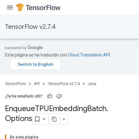
TensorFlow v2.7.4
ryTensorBatch
Esta página se ha traducido con
Cloud Translation API
.
TensorFlow
API
TensorFlow v2.7.4
Java
¿Te ha resultado útil?
Enqueue
TPUEmbedding
Batch
.
Options
rBatch
En esta página