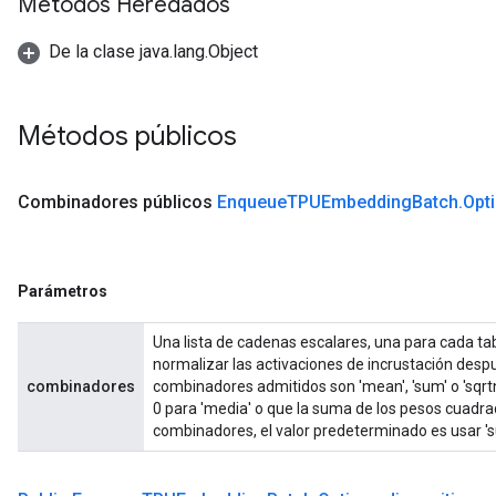
Métodos Heredados
De la clase java.lang.Object
Métodos públicos
Combinadores públicos
Enqueue
TPUEmbedding
Batch
.
Opt
Parámetros
Una lista de cadenas escalares, una para cada ta
normalizar las activaciones de incrustación des
combinadores
combinadores admitidos son 'mean', 'sum' o 'sqrtn
0 para 'media' o que la suma de los pesos cuadrado
combinadores, el valor predeterminado es usar 's