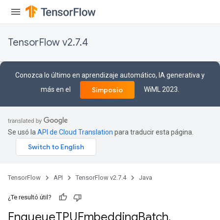
TensorFlow v2.7.4
ryTensorBatch
Conozca lo último en aprendizaje automático, IA generativa y
más en el
WiML 2023.
Simposio
Se usó la
API de Cloud Translation
para traducir esta página.
TensorFlow
API
TensorFlow v2.7.4
Java
rBatch
¿Te resultó útil?
Enqueue
TPUEmbedding
Batch
.