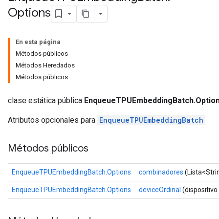
Options
Batch
En esta página
atch
Métodos públicos
Métodos Heredados
Métodos públicos
clase estática pública
EnqueueTPUEmbeddingBatch.Optio
Atributos opcionales para
EnqueueTPUEmbeddingBatch
Métodos públicos
EnqueueTPUEmbeddingBatch.Options
combinadores
(Lista<Str
EnqueueTPUEmbeddingBatch.Options
deviceOrdinal
(dispositivo 